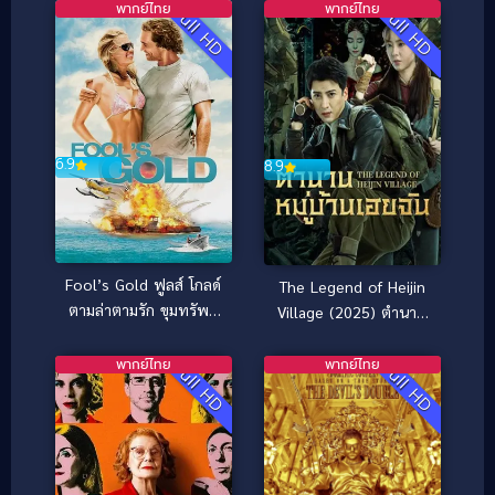
พากย์ไทย
พากย์ไทย
Full HD
Full HD
6.9
8.9
Fool’s Gold ฟูลส์ โกลด์
The Legend of Heijin
ตามล่าตามรัก ขุมทรัพย์
Village (2025) ตำนาน
มหาภัย (2008)
หมู่บ้านเฮยจิน
พากย์ไทย
พากย์ไทย
Full HD
Full HD