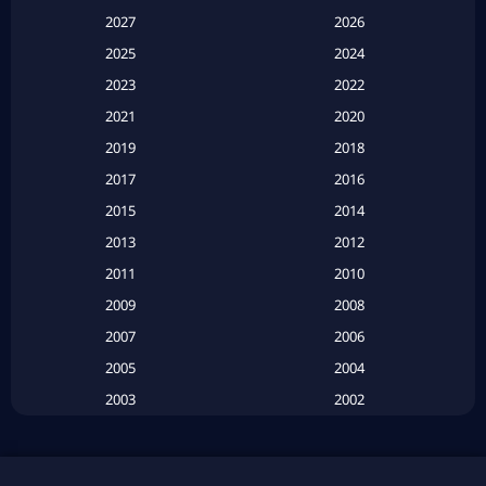
Apple TV
(20)
2027
2026
2025
2024
Apple TV+
(120)
2023
2022
Based on a True Story สร้างจากเรื่องจริง
(2)
2021
2020
2019
2018
Based on a True Story เรื่องจริง
(20)
2017
2016
Based on a True Story เรื่องจริง
(16)
2015
2014
2013
2012
Based on Novel
(6)
2011
2010
Betrayal
(1)
2009
2008
Biography
(3)
2007
2006
2005
2004
Biography ชีวประวัติ
(26)
2003
2002
Biography ชีวิตจริง
(41)
2001
2000
1999
1998
Black Comedy
(10)