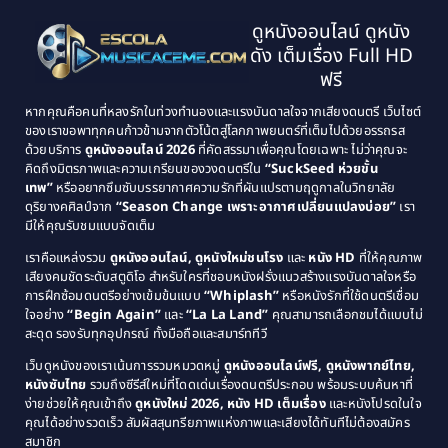
1997
1996
Classic หนังคลาสสิก
(134)
ดูหนังออนไลน์ ดูหนัง
1995
1994
ดัง เต็มเรื่อง Full HD
Classic หนังคลาสสิก
(21)
1993
1992
ฟรี
1991
1990
Classic หนังคลาสสิก
(25)
หากคุณคือคนที่หลงรักในท่วงทำนองและแรงบันดาลใจจากเสียงดนตรี เว็บไซต์
1989
1988
ของเราขอพาทุกคนก้าวข้ามจากตัวโน้ตสู่โลกภาพยนตร์ที่เต็มไปด้วยอรรถรส
Comedy ตลก
(46)
ด้วยบริการ
ดูหนังออนไลน์ 2026
ที่คัดสรรมาเพื่อคุณโดยเฉพาะ ไม่ว่าคุณจะ
1987
1986
คิดถึงมิตรภาพและความเกรียนของวงดนตรีใน
“SuckSeed ห่วยขั้น
1985
1984
Comedy ตลก
(515)
เทพ”
หรืออยากซึมซับบรรยากาศความรักที่ผันแปรตามฤดูกาลในวิทยาลัย
ดุริยางคศิลป์จาก
“Season Change เพราะอากาศเปลี่ยนแปลงบ่อย”
เรา
1983
1982
มีให้คุณรับชมแบบจัดเต็ม
Comedy ตลกขบขัน
(4)
1981
1980
เราคือแหล่งรวม
ดูหนังออนไลน์, ดูหนังใหม่ชนโรง
และ
หนัง HD
ที่ให้คุณภาพ
1979
Coming of Age ก้าวพ้นวัย
(1)
1978
เสียงคมชัดระดับสตูดิโอ สำหรับใครที่ชอบหนังฝรั่งแนวสร้างแรงบันดาลใจหรือ
การฝึกซ้อมดนตรีอย่างเข้มข้นแบบ
“Whiplash”
หรือหนังรักที่ใช้ดนตรีเชื่อม
1976
1975
Coming-of-Age
(3)
ใจอย่าง
“Begin Again”
และ
“La La Land”
คุณสามารถเลือกชมได้แบบไม่
1974
1972
สะดุด รองรับทุกอุปกรณ์ ทั้งมือถือและสมาร์ททีวี
Coming-of-age ชีวิตวัยรุ่น
(21)
1971
1970
เว็บดูหนังของเราเน้นการรวมหมวดหมู่
ดูหนังออนไลน์ฟรี, ดูหนังพากย์ไทย,
หนังซับไทย
รวมถึงซีรีส์ใหม่ที่โดดเด่นเรื่องดนตรีประกอบ พร้อมระบบค้นหาที่
1969
1968
Community
(1)
ง่ายช่วยให้คุณเข้าถึง
ดูหนังใหม่ 2026, หนัง HD เต็มเรื่อง
และหนังโปรดในใจ
1964
1963
คุณได้อย่างรวดเร็ว สัมผัสสุนทรียภาพแห่งภาพและเสียงได้ทันทีไม่ต้องสมัคร
Crime อาชญากรรม
(78)
สมาชิก
1962
1956