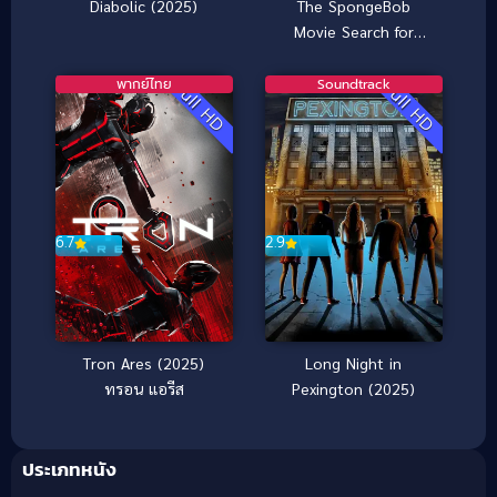
Diabolic (2025)
The SpongeBob
Movie Search for
SquarePants เดอะ ส
พันจ์บ็อบ มูฟวี่ ภารกิจ
พากย์ไทย
Soundtrack
Full HD
Full HD
ตามหาสพันจ์บ็อบ
(2025)
6.7
2.9
Tron Ares (2025)
Long Night in
ทรอน แอรีส
Pexington (2025)
ประเภทหนัง