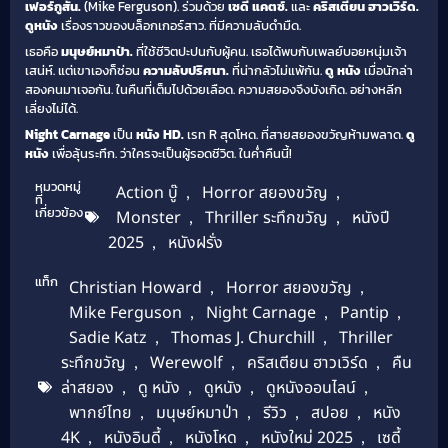
เฟอร์กูสัน.
(Mike Ferguson). ร่วมด้วย
เซดี้ แคตซ์.
และ
คริสเตียน ฮาวเวิร์ด.
ดูหนัง
เรื่องราวของบล็อกเกอร์สาว. ที่มีความลับดำมืด.
เธอคือ
มนุษย์หมาป่า.
ที่ใช้ชีวิตปะปนกับผู้คน. เธอได้พบกับเพลย์บอยหนุ่มเจ้า
เสน่ห์. แต่เขาเองก็ซ่อน
ความลับปริศนา.
ที่น่ากลัวไม่แพ้กัน.
ดู หนัง
เมื่อนักล่า
สองคนมาเจอกัน. ในคืนที่เต็มไปด้วยเลือด. ความสยองจึงบังเกิด. อย่างหลีก
เลี่ยงไม่ได้.
Night Carnage
เป็น
หนัง HD.
เรท R สุดโหด. ที่สายสยองขวัญห้ามพลาด.
ดู
หนัง
เพื่อลุ้นระทึก. ว่าใครจะเป็นผู้รอดชีวิต. ในค่ำคืนนี้!
หมวดหมู่
Action บู๊
,
Horror สยองขวัญ
,
ที่
เกี่ยวข้อง
Monster
,
Thriller ระทึกขวัญ
,
หนังปี
2025
,
หนังฝรั่ง
แท็ก
Christian Howard
,
Horror สยองขวัญ
,
Mike Ferguson
,
Night Carnage
,
Pantip
,
Sadie Katz
,
Thomas J. Churchill
,
Thriller
ระทึกขวัญ
,
Werewolf
,
คริสเตียน ฮาวเวิร์ด
,
คืน
ล่าสยอง
,
ดู หนัง
,
ดูหนัง
,
ดูหนังออนไลน์
,
พากย์ไทย
,
มนุษย์หมาป่า
,
รีวิว
,
สปอย
,
หนัง
4K
,
หนังอินดี้
,
หนังโหด
,
หนังใหม่ 2025
,
เซดี้