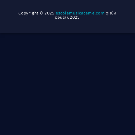
1954
1950
Crime อาชญากรรม
(289)
Copyright © 2025
escolamusicaceme.com
ดูหนัง
1940
ออนไลน์2025
Cult Film
(4)
Culture
(8)
Dance เต้น
(13)
Dark Comedy ตลกร้าย
(11)
Detective
(21)
Detective สืบสวน
(46)
Detective สืบสวน
(40)
Disaster
(22)
Disney+
(42)
Documentary สารคดี
(4)