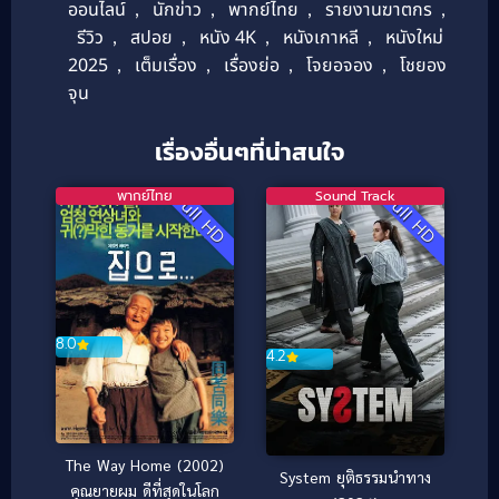
ออนไลน์
,
นักข่าว
,
พากย์ไทย
,
รายงานฆาตกร
,
รีวิว
,
สปอย
,
หนัง 4K
,
หนังเกาหลี
,
หนังใหม่
2025
,
เต็มเรื่อง
,
เรื่องย่อ
,
โจยอจอง
,
โชยอง
จุน
เรื่องอื่นๆที่น่าสนใจ
พากย์ไทย
Sound Track
Full HD
Full HD
8.0
4.2
The Way Home (2002)
System ยุติธรรมนำทาง
คุณยายผม ดีที่สุดในโลก