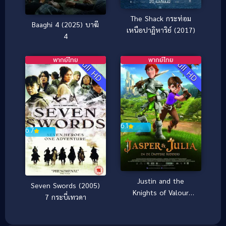
The Shack กระท่อม
Baaghi 4 (2025) บาฆี
เหนือปาฏิหาริย์ (2017)
4
พากย์ไทย
พากย์ไทย
Full HD
Full HD
6.1
6.7
Justin and the
Seven Swords (2005)
Knights of Valour
7 กระบี่เทวดา
(2013) จัสติน อัศวินวัย
เกรียน