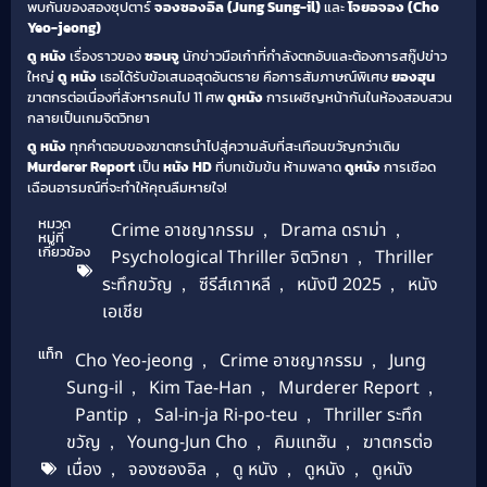
พบกันของสองซุปตาร์
จองซองอิล (Jung Sung-il)
และ
โจยอจอง (Cho
Yeo-jeong)
ดู หนัง
เรื่องราวของ
ซอนจู
นักข่าวมือเก๋าที่กำลังตกอับและต้องการสกู๊ปข่าว
ใหญ่
ดู หนัง
เธอได้รับข้อเสนอสุดอันตราย คือการสัมภาษณ์พิเศษ
ยองฮุน
ฆาตกรต่อเนื่องที่สังหารคนไป 11 ศพ
ดูหนัง
การเผชิญหน้ากันในห้องสอบสวน
กลายเป็นเกมจิตวิทยา
ดู หนัง
ทุกคำตอบของฆาตกรนำไปสู่ความลับที่สะเทือนขวัญกว่าเดิม
Murderer Report
เป็น
หนัง HD
ที่บทเข้มข้น ห้ามพลาด
ดูหนัง
การเชือด
เฉือนอารมณ์ที่จะทำให้คุณลืมหายใจ!
หมวด
Crime อาชญากรรม
,
Drama ดราม่า
,
หมู่ที่
เกี่ยวข้อง
Psychological Thriller จิตวิทยา
,
Thriller
ระทึกขวัญ
,
ซีรีส์เกาหลี
,
หนังปี 2025
,
หนัง
เอเชีย
แท็ก
Cho Yeo-jeong
,
Crime อาชญากรรม
,
Jung
Sung-il
,
Kim Tae-Han
,
Murderer Report
,
Pantip
,
Sal-in-ja Ri-po-teu
,
Thriller ระทึก
ขวัญ
,
Young-Jun Cho
,
คิมแทฮัน
,
ฆาตกรต่อ
เนื่อง
,
จองซองอิล
,
ดู หนัง
,
ดูหนัง
,
ดูหนัง