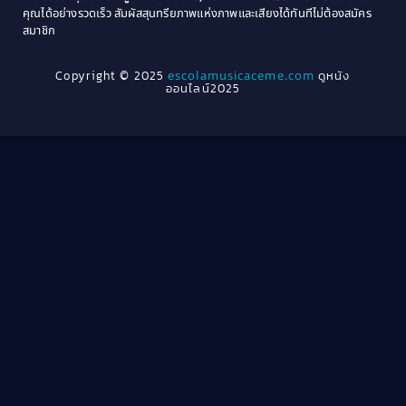
1964
1963
คุณได้อย่างรวดเร็ว สัมผัสสุนทรียภาพแห่งภาพและเสียงได้ทันทีไม่ต้องสมัคร
Crime อาชญากรรม
(78)
สมาชิก
1962
1956
1954
1950
Crime อาชญากรรม
(289)
Copyright © 2025
escolamusicaceme.com
ดูหนัง
1940
ออนไลน์2025
Cult Film
(4)
Culture
(8)
Dance เต้น
(13)
Dark Comedy ตลกร้าย
(11)
Detective
(21)
Detective สืบสวน
(46)
Detective สืบสวน
(40)
Disaster
(22)
Disney+
(42)