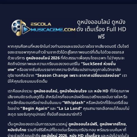
1999
1998
Black Comedy
(10)
1997
1996
Classic หนังคลาสสิก
(134)
ดูหนังออนไลน์ ดูหนัง
1995
1994
ดัง เต็มเรื่อง Full HD
Classic หนังคลาสสิก
(21)
1993
1992
ฟรี
1991
1990
Classic หนังคลาสสิก
(25)
หากคุณคือคนที่หลงรักในท่วงทำนองและแรงบันดาลใจจากเสียงดนตรี เว็บไซต์
1989
1988
ของเราขอพาทุกคนก้าวข้ามจากตัวโน้ตสู่โลกภาพยนตร์ที่เต็มไปด้วยอรรถรส
Comedy ตลก
(46)
ด้วยบริการ
ดูหนังออนไลน์ 2026
ที่คัดสรรมาเพื่อคุณโดยเฉพาะ ไม่ว่าคุณจะ
1987
1986
คิดถึงมิตรภาพและความเกรียนของวงดนตรีใน
“SuckSeed ห่วยขั้น
1985
1984
Comedy ตลก
(515)
เทพ”
หรืออยากซึมซับบรรยากาศความรักที่ผันแปรตามฤดูกาลในวิทยาลัย
ดุริยางคศิลป์จาก
“Season Change เพราะอากาศเปลี่ยนแปลงบ่อย”
เรา
1983
1982
มีให้คุณรับชมแบบจัดเต็ม
Comedy ตลกขบขัน
(4)
1981
1980
เราคือแหล่งรวม
ดูหนังออนไลน์, ดูหนังใหม่ชนโรง
และ
หนัง HD
ที่ให้คุณภาพ
1979
Coming of Age ก้าวพ้นวัย
(1)
1978
เสียงคมชัดระดับสตูดิโอ สำหรับใครที่ชอบหนังฝรั่งแนวสร้างแรงบันดาลใจหรือ
การฝึกซ้อมดนตรีอย่างเข้มข้นแบบ
“Whiplash”
หรือหนังรักที่ใช้ดนตรีเชื่อม
1976
1975
Coming-of-Age
(3)
ใจอย่าง
“Begin Again”
และ
“La La Land”
คุณสามารถเลือกชมได้แบบไม่
1974
1972
สะดุด รองรับทุกอุปกรณ์ ทั้งมือถือและสมาร์ททีวี
Coming-of-age ชีวิตวัยรุ่น
(21)
1971
1970
เว็บดูหนังของเราเน้นการรวมหมวดหมู่
ดูหนังออนไลน์ฟรี, ดูหนังพากย์ไทย,
หนังซับไทย
รวมถึงซีรีส์ใหม่ที่โดดเด่นเรื่องดนตรีประกอบ พร้อมระบบค้นหาที่
1969
1968
Community
(1)
ง่ายช่วยให้คุณเข้าถึง
ดูหนังใหม่ 2026, หนัง HD เต็มเรื่อง
และหนังโปรดในใจ