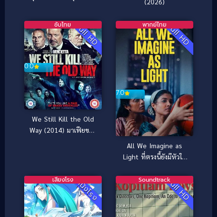
(2026)
ซับไทย
พากย์ไทย
Full HD
Full HD
0.0
7.0
We Still Kill the Old
Way (2014) มาเฟียขย้ำ
นักเลง
All We Imagine as
Light ที่ตรงนี้ยังมีหัวใจ
(2024)
เสียงโรง
Soundtrack
Full HD
หนังโรง