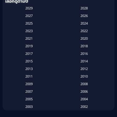
เลือกดูตามปี
Anthology
(1)
2029
2028
Apple TV
(20)
2027
2026
2025
2024
Apple TV+
(120)
2023
2022
Based on a True Story สร้างจากเรื่องจริง
(2)
2021
2020
2019
2018
Based on a True Story เรื่องจริง
(20)
2017
2016
Based on a True Story เรื่องจริง
(16)
2015
2014
2013
2012
Based on Novel
(6)
2011
2010
Betrayal
(1)
2009
2008
Biography
(3)
2007
2006
2005
2004
Biography ชีวประวัติ
(26)
2003
2002
Biography ชีวิตจริง
(41)
2001
2000