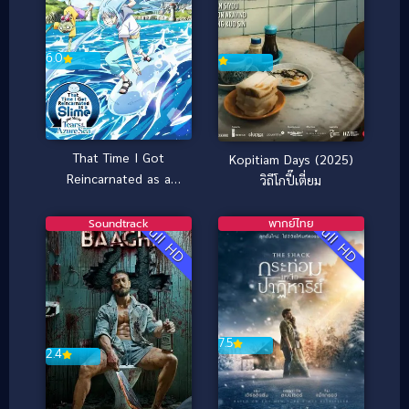
6.0
That Time I Got
Kopitiam Days (2025)
Reincarnated as a
วิถีโกปี๊เตี่ยม
Slime the Movie Tears
of the Azure Sea เกิด
Soundtrack
พากย์ไทย
Full HD
Full HD
ใหม่ทั้งทีก็เป็นสไลม์ไปซะ
แล้วเดอะมูฟวี่ ภาคน้ำตา
แห่งห้วงทะเลคราม
(2026)
7.5
2.4