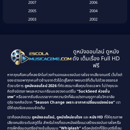
Biography
(3)
2007
2006
2005
2004
Biography ชีวประวัติ
(26)
2003
2002
Biography ชีวิตจริง
(41)
2001
2000
1999
1998
Black Comedy
(10)
1997
1996
Classic หนังคลาสสิก
(25)
ดูหนังออนไลน์ ดูหนัง
1995
1994
ดัง เต็มเรื่อง Full HD
Classic หนังคลาสสิก
(134)
1993
1992
ฟรี
1991
1990
Classic หนังคลาสสิก
(21)
หากคุณคือคนที่หลงรักในท่วงทำนองและแรงบันดาลใจจากเสียงดนตรี เว็บไซต์
1989
1988
ของเราขอพาทุกคนก้าวข้ามจากตัวโน้ตสู่โลกภาพยนตร์ที่เต็มไปด้วยอรรถรส
Comedy ตลก
(515)
ด้วยบริการ
ดูหนังออนไลน์ 2026
ที่คัดสรรมาเพื่อคุณโดยเฉพาะ ไม่ว่าคุณจะ
1987
1986
คิดถึงมิตรภาพและความเกรียนของวงดนตรีใน
“SuckSeed ห่วยขั้น
1985
1984
Comedy ตลก
(46)
เทพ”
หรืออยากซึมซับบรรยากาศความรักที่ผันแปรตามฤดูกาลในวิทยาลัย
ดุริยางคศิลป์จาก
“Season Change เพราะอากาศเปลี่ยนแปลงบ่อย”
เรา
1983
1982
มีให้คุณรับชมแบบจัดเต็ม
Comedy ตลกขบขัน
(4)
1981
1980
เราคือแหล่งรวม
ดูหนังออนไลน์, ดูหนังใหม่ชนโรง
และ
หนัง HD
ที่ให้คุณภาพ
1979
Coming of Age ก้าวพ้นวัย
(1)
1978
เสียงคมชัดระดับสตูดิโอ สำหรับใครที่ชอบหนังฝรั่งแนวสร้างแรงบันดาลใจหรือ
การฝึกซ้อมดนตรีอย่างเข้มข้นแบบ
“Whiplash”
หรือหนังรักที่ใช้ดนตรีเชื่อม
1976
1975