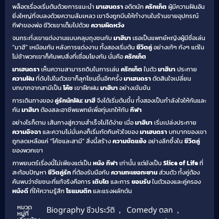
พล็อตเรื่องเริ่มต้นด้วยการแนะนำ
มาเฮนดรา
อดีตนัก
คริกเก็ต
ผู้มีความฝันอัน
ยิ่งใหญ่ที่จบลงด้วยความล้มเหลว เขาจึงถูกบีบให้ทำงานในร้านขายอุปกรณ์
กีฬาของพ่อ ชีวิตเขาเต็มไปด้วย
ความผิดหวัง
จนกระทั่งเขาแต่งงานแบบคลุมถุงชนกับ
มาฮิมา
เธอเป็นแพทย์หญิงผู้มีชื่อเล่น
“มาฮี” เหมือนกัน หลังการแต่งงาน ทั้งสองเริ่มต้น
ชีวิตคู่
อย่างเก้ๆ กังๆ แต่ใน
ไม่ช้าพวกเขาก็ค้นพบสิ่งที่เชื่อมโยงกัน นั่นคือ
คริกเก็ต
มาเฮนดรา
เห็นความสามารถดิบในการเล่น
คริกเก็ต
ในตัว
มาฮิมา
ประกาย
ความฝัน
ที่ดับไปในตัวเขาก็ลุกโชนขึ้นอีกครั้ง
มาเฮนดรา
ตัดสินใจเปลี่ยน
บทบาทจากสามีเป็น
โค้ช
เขาฝึกฝน
มาฮิมา
อย่างเข้มข้น
การเดินทางของ
คู่รักนักฝัน: มาฮี
จึงได้เริ่มต้นขึ้น ทั้งสองเป็นกำลังใจให้กันและ
กัน
มาฮิมา
ต้องสละอาชีพแพทย์เพื่อทุ่มเทให้กับ
กีฬา
อย่างไรก็ตาม เส้นทางสู่ความสำเร็จไม่ได้ง่าย เมื่อ
มาฮิมา
เริ่มเปล่งประกาย
ความอิจฉา
และความไม่มั่นคงก็เริ่มกัดกินหัวใจของ
มาเฮนดรา
บทบาทของเขา
ถูกลดเหลือแค่ “โค้ชและสามี” สิ่งนี้สร้าง
ความขัดแย้ง
อย่างลึกซึ้งใน
ชีวิตคู่
ของพวกเขา
ภาพยนตร์เรื่องนี้ไม่เพียงแต่เป็น
หนัง กีฬา
เท่านั้น แต่ยังเป็น
Slice of Life
ที่
สะท้อนปัญหา
ชีวิตคู่รัก
ที่ต้องรับมือกับ
ความทะเยอทะยาน
ส่วนตัว ทั้งคู่ต้อง
ค้นพบว่าชัยชนะที่แท้จริงคือการ
เติบโต
และการ
ยอมรับ
ในตัวเองและคู่ครอง
หนังดี
ที่ให้ความรู้สึก
โรแมนติก
และแรงผลักดัน
หมวด
Biography ชีวประวัติ
,
Comedy ตลก
,
หมู่ที่