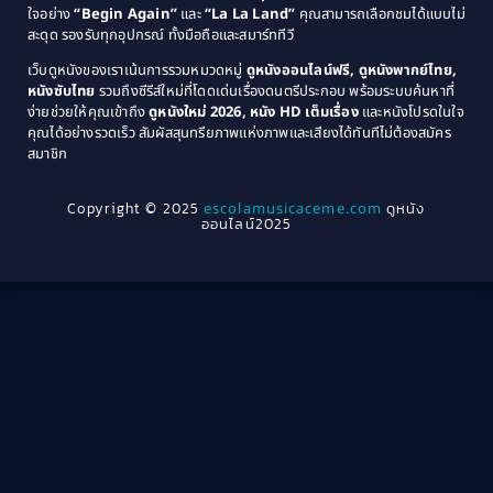
Coming-of-Age
(3)
ใจอย่าง
“Begin Again”
และ
“La La Land”
คุณสามารถเลือกชมได้แบบไม่
1974
1972
สะดุด รองรับทุกอุปกรณ์ ทั้งมือถือและสมาร์ททีวี
Coming-of-age ชีวิตวัยรุ่น
(21)
1971
1970
เว็บดูหนังของเราเน้นการรวมหมวดหมู่
ดูหนังออนไลน์ฟรี, ดูหนังพากย์ไทย,
หนังซับไทย
รวมถึงซีรีส์ใหม่ที่โดดเด่นเรื่องดนตรีประกอบ พร้อมระบบค้นหาที่
1969
1968
Community
(1)
ง่ายช่วยให้คุณเข้าถึง
ดูหนังใหม่ 2026, หนัง HD เต็มเรื่อง
และหนังโปรดในใจ
1964
1963
คุณได้อย่างรวดเร็ว สัมผัสสุนทรียภาพแห่งภาพและเสียงได้ทันทีไม่ต้องสมัคร
Crime อาชญากรรม
(289)
สมาชิก
1962
1956
1954
1950
Crime อาชญากรรม
(78)
Copyright © 2025
escolamusicaceme.com
ดูหนัง
1940
ออนไลน์2025
Cult Film
(4)
Culture
(8)
Dance เต้น
(13)
Dark Comedy ตลกร้าย
(11)
Detective
(21)
Detective สืบสวน
(46)