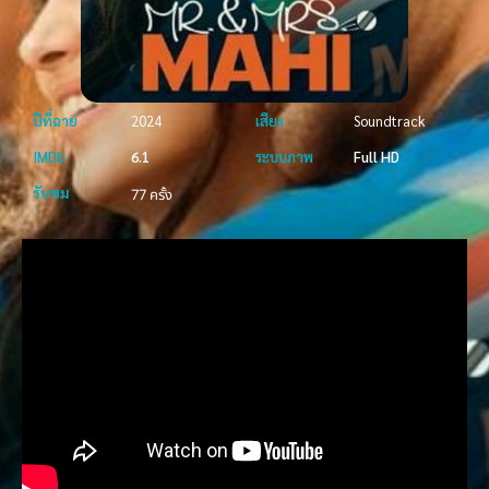
ปีที่ฉาย
2024
เสียง
Soundtrack
IMDb
6.1
ระบบภาพ
Full HD
รับชม
77 ครั้ง