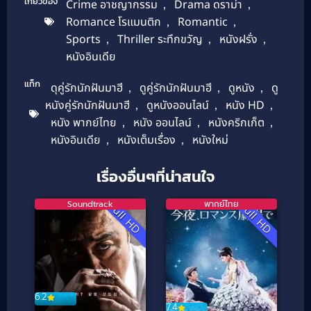
เกี่ยวข้อง
Crime อาชญากรรม
,
Drama ดราม่า
,
Romance โรแมนติก
,
Romantic
,
Sports
,
Thriller ระทึกขวัญ
,
หนังฝรั่ง
,
หนังอินเดีย
แท็ก
ดุคู่รักนักฝันมาฮี
,
ดูคู่รักนักฝันมาฮี
,
ดูหนัง
,
ดู
หนังคู่รักนักฝันมาฮี
,
ดูหนังออนไลน์
,
หนัง HD
,
หนัง พากย์ไทย
,
หนัง ออนไลน์
,
หนังคริกเก็ต
,
หนังอินเดีย
,
หนังเต็มเรื่อง
,
หนังใหม่
เรื่องอื่นๆที่น่าสนใจ
Soundtrack
พากย์ไทย
Full HD
Full HD
6.2
7.4