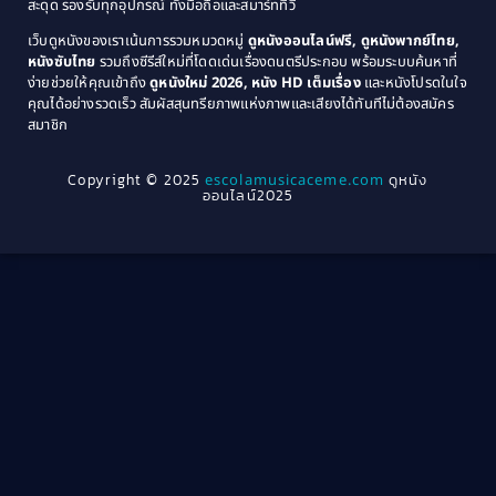
สะดุด รองรับทุกอุปกรณ์ ทั้งมือถือและสมาร์ททีวี
Coming-of-age ชีวิตวัยรุ่น
(21)
1971
1970
เว็บดูหนังของเราเน้นการรวมหมวดหมู่
ดูหนังออนไลน์ฟรี, ดูหนังพากย์ไทย,
หนังซับไทย
รวมถึงซีรีส์ใหม่ที่โดดเด่นเรื่องดนตรีประกอบ พร้อมระบบค้นหาที่
1969
1968
Community
(1)
ง่ายช่วยให้คุณเข้าถึง
ดูหนังใหม่ 2026, หนัง HD เต็มเรื่อง
และหนังโปรดในใจ
1964
1963
คุณได้อย่างรวดเร็ว สัมผัสสุนทรียภาพแห่งภาพและเสียงได้ทันทีไม่ต้องสมัคร
Crime อาชญากรรม
(78)
สมาชิก
1962
1956
1954
1950
Crime อาชญากรรม
(289)
Copyright © 2025
escolamusicaceme.com
ดูหนัง
1940
ออนไลน์2025
Cult Film
(4)
Culture
(8)
Dance เต้น
(13)
Dark Comedy ตลกร้าย
(11)
Detective
(21)
Detective สืบสวน
(46)
Detective สืบสวน
(40)