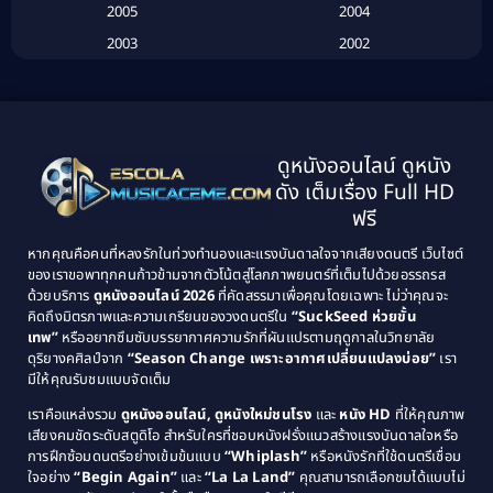
2005
2004
Biography ชีวประวัติ
(26)
2003
2002
Biography ชีวิตจริง
(41)
2001
2000
1999
1998
Black Comedy
(10)
1997
1996
Classic หนังคลาสสิก
(134)
ดูหนังออนไลน์ ดูหนัง
1995
1994
ดัง เต็มเรื่อง Full HD
Classic หนังคลาสสิก
(21)
1993
1992
ฟรี
1991
1990
Classic หนังคลาสสิก
(25)
หากคุณคือคนที่หลงรักในท่วงทำนองและแรงบันดาลใจจากเสียงดนตรี เว็บไซต์
1989
1988
ของเราขอพาทุกคนก้าวข้ามจากตัวโน้ตสู่โลกภาพยนตร์ที่เต็มไปด้วยอรรถรส
Comedy ตลก
(46)
ด้วยบริการ
ดูหนังออนไลน์ 2026
ที่คัดสรรมาเพื่อคุณโดยเฉพาะ ไม่ว่าคุณจะ
1987
1986
คิดถึงมิตรภาพและความเกรียนของวงดนตรีใน
“SuckSeed ห่วยขั้น
1985
1984
Comedy ตลก
(515)
เทพ”
หรืออยากซึมซับบรรยากาศความรักที่ผันแปรตามฤดูกาลในวิทยาลัย
ดุริยางคศิลป์จาก
“Season Change เพราะอากาศเปลี่ยนแปลงบ่อย”
เรา
1983
1982
มีให้คุณรับชมแบบจัดเต็ม
Comedy ตลกขบขัน
(4)
1981
1980
เราคือแหล่งรวม
ดูหนังออนไลน์, ดูหนังใหม่ชนโรง
และ
หนัง HD
ที่ให้คุณภาพ
1979
Coming of Age ก้าวพ้นวัย
(1)
1978
เสียงคมชัดระดับสตูดิโอ สำหรับใครที่ชอบหนังฝรั่งแนวสร้างแรงบันดาลใจหรือ
การฝึกซ้อมดนตรีอย่างเข้มข้นแบบ
“Whiplash”
หรือหนังรักที่ใช้ดนตรีเชื่อม
1976
1975
Coming-of-Age
(3)
ใจอย่าง
“Begin Again”
และ
“La La Land”
คุณสามารถเลือกชมได้แบบไม่
1974
1972