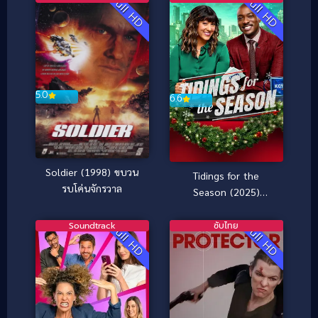
Full HD
Full HD
ปีศาจพันธุ์ซิ่ง
5.0
6.6
Soldier (1998) ขบวน
Tidings for the
รบโค่นจักรวาล
Season (2025)
เทศกาลรัก ข่าวดีแห่ง
ฤดูกาล
Soundtrack
ซับไทย
Full HD
Full HD