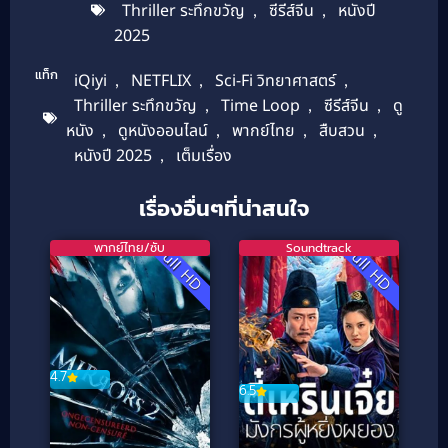
Thriller ระทึกขวัญ
,
ซีรีส์จีน
,
หนังปี
2025
แท็ก
iQiyi
,
NETFLIX
,
Sci-Fi วิทยาศาสตร์
,
Thriller ระทึกขวัญ
,
Time Loop
,
ซีรีส์จีน
,
ดู
หนัง
,
ดูหนังออนไลน์
,
พากย์ไทย
,
สืบสวน
,
หนังปี 2025
,
เต็มเรื่อง
เรื่องอื่นๆที่น่าสนใจ
พากย์ไทย/ซับ
Soundtrack
Full HD
Full HD
4.7
6.5