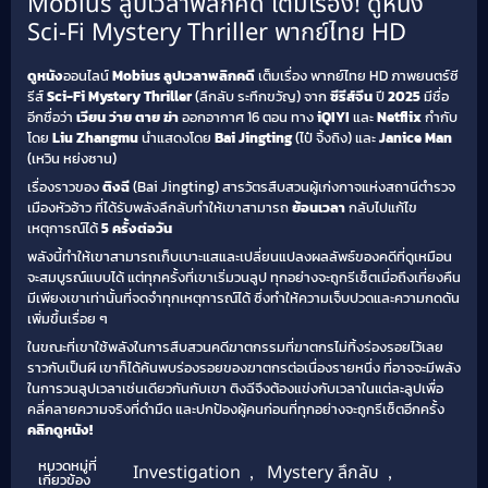
Mobius ลูปเวลาพลิกคดี เต็มเรื่อง! ดูหนัง
Sci-Fi Mystery Thriller พากย์ไทย HD
ดูหนัง
ออนไลน์
Mobius ลูปเวลาพลิกคดี
เต็มเรื่อง พากย์ไทย HD ภาพยนตร์ซี
รีส์
Sci-Fi Mystery Thriller
(ลึกลับ ระทึกขวัญ) จาก
ซีรีส์จีน
ปี
2025
มีชื่อ
อีกชื่อว่า
เวียน ว่าย ตาย ฆ่า
ออกอากาศ 16 ตอน ทาง
iQIYI
และ
Netflix
กำกับ
โดย
Liu Zhangmu
นำแสดงโดย
Bai Jingting
(ไป๋ จิ้งถิง) และ
Janice Man
(เหวิน หย่งซาน)
เรื่องราวของ
ติงฉี
(Bai Jingting) สารวัตรสืบสวนผู้เก่งกาจแห่งสถานีตำรวจ
เมืองหัวอ้าว ที่ได้รับพลังลึกลับทำให้เขาสามารถ
ย้อนเวลา
กลับไปแก้ไข
เหตุการณ์ได้
5 ครั้งต่อวัน
พลังนี้ทำให้เขาสามารถเก็บเบาะแสและเปลี่ยนแปลงผลลัพธ์ของคดีที่ดูเหมือน
จะสมบูรณ์แบบได้ แต่ทุกครั้งที่เขาเริ่มวนลูป ทุกอย่างจะถูกรีเซ็ตเมื่อถึงเที่ยงคืน
มีเพียงเขาเท่านั้นที่จดจำทุกเหตุการณ์ได้ ซึ่งทำให้ความเจ็บปวดและความกดดัน
เพิ่มขึ้นเรื่อย ๆ
ในขณะที่เขาใช้พลังในการสืบสวนคดีฆาตกรรมที่ฆาตกรไม่ทิ้งร่องรอยไว้เลย
ราวกับเป็นผี เขาก็ได้ค้นพบร่องรอยของฆาตกรต่อเนื่องรายหนึ่ง ที่อาจจะมีพลัง
ในการวนลูปเวลาเช่นเดียวกันกับเขา ติงฉีจึงต้องแข่งกับเวลาในแต่ละลูปเพื่อ
คลี่คลายความจริงที่ดำมืด และปกป้องผู้คนก่อนที่ทุกอย่างจะถูกรีเซ็ตอีกครั้ง
คลิกดูหนัง!
หมวดหมู่ที่
Investigation
,
Mystery ลึกลับ
,
เกี่ยวข้อง