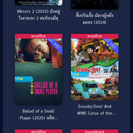
Mirrors 2 (2010) มันอยู่
ตี๋เหรินเจี๋ย มังกรผู้หยิ่ง
ในกระจก 2 สะท้อนผีดุ
ผยอง (2024)
พากย์ไทย
พากย์ไทย
Full HD
Full HD
6.5
5.8
Scooby-Doo! And
Ballad of a Small
WWE Curse of the
Player (2025) อดีตที่
Speed Demon (2016)
ตามไล่ล่า ชะตาที่ไม่อาจ
สคูบี้-ดู! ตอน คำสาป
ฝืน
พากย์ไทย
Soundtrack