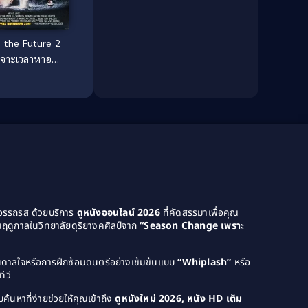
Dance เต้น
(13)
 the Future 2
Dark Comedy ตลกร้าย
(11)
เจาะเวลาหาอดีต
ภาค 2
Detective
(21)
Detective สืบสวน
(46)
Detective สืบสวน
(40)
Disaster
(22)
Disney+
(42)
ยอรรถรส ด้วยบริการ
ดูหนังออนไลน์ 2026
ที่คัดสรรมาเพื่อคุณ
Documentary สารคดี
(4)
ฤดูกาลในวิทยาลัยดุริยางคศิลป์จาก
“Season Change เพราะ
Documentary สารคดี
(58)
บันดาลใจหรือการฝึกซ้อมดนตรีอย่างเข้มข้นแบบ
“Whiplash”
หรือ
ีวี
Drama ดราม่า
(120)
ค้นหาที่ง่ายช่วยให้คุณเข้าถึง
ดูหนังใหม่ 2026, หนัง HD เต็ม
Drama ดราม่า
(1,046)