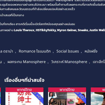
จาะลึกโลกทัศน์ของกลุ่มผู้ชายที่เรียกตัวเองว่า ‘Manosphere’ โดยตามติดชีวิตและสั
ะแรงจูงใจของพวกเขาอย่างตรงไปตรงมา พร้อมตั้งคำถามถึงผลกระทบที่อาจเกิดขึ้นต่อสัง
ระเด็นทางสังคมและวัฒนธรรมที่กำลังเปลี่ยนแปลงไปอย่างรวดเร็ว
รนำเสนอที่เป็นกลาง
ี่ถกเถียง สารคดีเรื่องนี้จะเปิดโลกทัศน์ของคุณอย่างแน่นอน
ณภาพอย่าง
Louis Theroux, HSTikkyTokky, Myron Gaines, Sneako, Justin Wall
 ดราม่า
,
Romance โรแมนติก
,
Social Issues
,
หนังฝรั่ง
อน
,
ผลกระทบ Manosphere
,
วิเคราะห์ Manosphere
,
เจาะลึก
เรื่องอื่นๆที่น่าสนใจ
พากย์ไทย
พากย์ไทย
พ
D
Full HD
Full HD