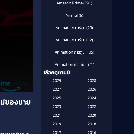
Amazon Prime
(291)
Animal
(6)
Animation การ์ตูน
(29)
Animation การ์ตูน
(12)
Animation การ์ตูน
(105)
Animation แอนิเมชั่น
(1)
เลือกดูตามปี
Anthology
(1)
2029
2028
Apple TV
(20)
2027
2026
2025
2024
หม่ของชาย
Apple TV+
(120)
2023
2022
Based on a True Story สร้างจาก
2021
2020
เรื่องจริง
(2)
2019
2018
Based on a True Story เรื่องจริง
2017
2016