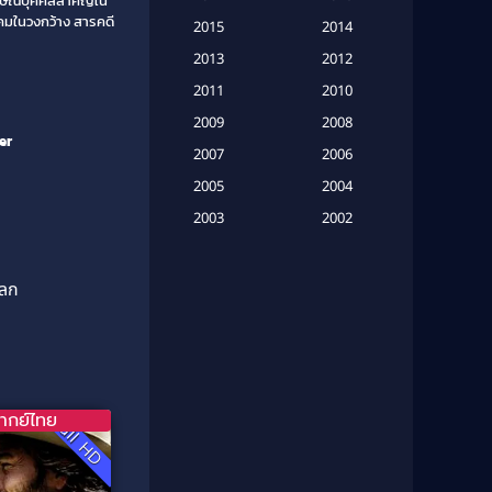
มภาษณ์บุคคลสำคัญใน
(20)
คมในวงกว้าง สารคดี
2015
2014
Based on a True Story เรื่องจริง
2013
2012
(16)
2011
2010
2009
Based on Novel
(6)
2008
er
2007
2006
Betrayal
(1)
2005
2004
Biography
(3)
2003
2002
2001
2000
Biography ชีวประวัติ
(26)
1999
1998
โลก
Biography ชีวิตจริง
(41)
1997
1996
1995
1994
Black Comedy
(10)
1993
1992
Classic หนังคลาสสิก
(134)
1991
1990
ากย์ไทย
Full HD
Classic หนังคลาสสิก
(21)
1989
1988
1987
1986
Classic หนังคลาสสิก
(25)