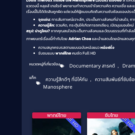
Louis Theroux Inside the Manosphere (2026) เรื่องย่อ
สารคดีเ
แวดวงนี้ หลุยส์ เทอโรซ์ พยายามทำความเข้าใจความคิด ความเชื่อ แล
เรื่องนี้ไม่ได้ตัดสินถูกผิด แต่ชวนให้ผู้ชมขบคิดถึงความซับซ้อนของป
จุดเด่น:
การสัมภาษณ์เจาะลึก, ประเด็นทางสังคมที่น่าสนใจ, กา
ความรู้สึก:
ชวนคิด, กระตุ้นให้เกิดการถกเถียง, เปิดมุมมองใหม่
สรุป: น่าดูไหม?
หากคุณสนใจประเด็นทางสังคมและวัฒนธรรมที่กำลังเป็นท
ภาพยนตร์เรื่องนี้กำกับโดย
Adrian Choa
และนำแสดงโดยนักแสดงคุ
ความสนุกครบรสตามแบบฉบับหนังแนว
หนังฝรั่ง
รับชมแบบ
พากย์ไทย
คมชัด Full HD
หมวดหมู่ที่เกี่ยวข้อง
Documentary สารคดี
,
Drama
แท็ก
ความรู้สึกดีๆ ที่มีให้กัน
,
ความสัมพันธ์ที่ซับซ้
Manosphere
พากย์ไทย
ซับไทย
Full HD
Full H