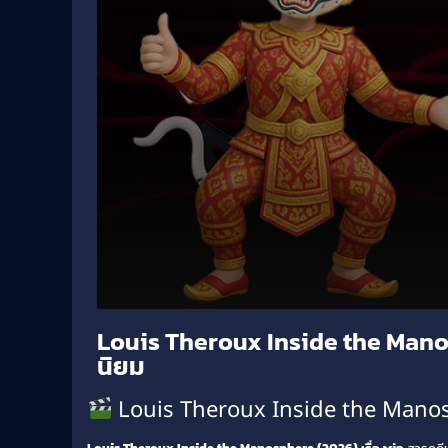
Volume
Louis Theroux Inside the Manos
90%
นิยม
Louis Theroux Inside the Manosp