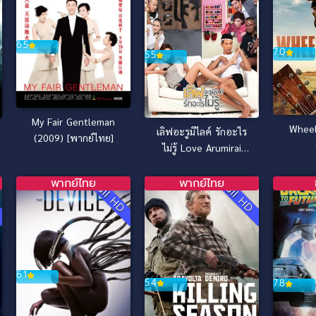
6.5
7.0
5.5
My Fair Gentleman
Wheeler คนข
เลิฟอะรูมิไลค์ รักอะไร
(2009) [พากย์ไทย]
ไม่รู้ Love Arumirai
(2015)
พากย์ไทย
พากย์ไทย
D
Full HD
Full HD
6.1
5.4
7.8