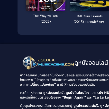
The Way to You
Kill Your Friends
(2026)
(2015) อยากดังต้องฆ่า
เพื่อน
ดูหนังออนไลน์ 
หากคุณคือคนที่หลงรักในท่วงทำนองและแรงบันดาลใจจากเสียงดนต
โดยเฉพาะ ไม่ว่าคุณจะคิดถึงมิตรภาพและความเกรียนของวงดนต
อากาศเปลี่ยนแปลงบ่อย”
เรามีให้คุณรับชมแบบจัดเต็ม
เราคือแหล่งรวม
ดูหนังออนไลน์, ดูหนังใหม่ชนโรง
และ
หนัง H
หนังรักที่ใช้ดนตรีเชื่อมใจอย่าง
“Begin Again”
และ
“La La L
เว็บดูหนังของเราเน้นการรวมหมวดหมู่
ดูหนังออนไลน์ฟรี, ดูหน