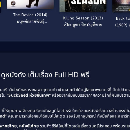
The Device (2014)
Killing Season (2013)
Back to
มนุษย์กลายพันธุ์
เปิดฤดูฆ่า ปิดบัญชีตาย
(1989) 
เครื่องจักรมรณะ
ดูหนังดัง เต็มเรื่อง Full HD ฟรี
รี เว็บไซต์ของเราขอพาทุกคนก้าวข้ามจากตัวโน้ตสู่โลกภาพยนตร์ที่เต็มไปด้ว
รีใน
“SuckSeed ห่วยขั้นเทพ”
หรืออยากซึมซับบรรยากาศความรักที่ผันแปรตาม
D
ที่ให้คุณภาพเสียงคมชัดระดับสตูดิโอ สำหรับใครที่ชอบหนังฝรั่งแนวสร้างแรง
and”
คุณสามารถเลือกชมได้แบบไม่สะดุด รองรับทุกอุปกรณ์ ทั้งมือถือและสมาร์ทท
ังพากย์ไทย, หนังซับไทย
รวมถึงซีรีส์ใหม่ที่โดดเด่นเรื่องดนตรีประกอบ พร้อมระบบ