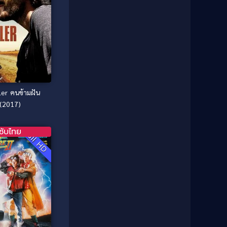
1985
1984
Comedy ตลก
(46)
1983
1982
1981
1980
Comedy ตลก
(515)
1979
1978
Comedy ตลกขบขัน
(4)
1976
1975
Coming of Age ก้าวพ้นวัย
(1)
1974
1972
้ามฝัน
1971
1970
Coming-of-Age
(3)
(2017)
1969
1968
Coming-of-age ชีวิตวัยรุ่น
(21)
1964
1963
ซับไทย
Full HD
1962
1956
Community
(1)
1954
1950
Crime อาชญากรรม
(78)
1940
Crime อาชญากรรม
(289)
Cult Film
(4)
Culture
(8)