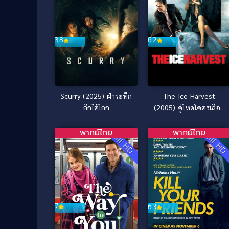
3.8
6.2
Scurry (2025) ฝ่าระทึก
The Ice Harvest
ลึกใต้โลก
(2005) คู่โหดโคตรเลือด
เย็น
พากย์ไทย
พากย์ไทย
Full HD
Full H
7
6.3