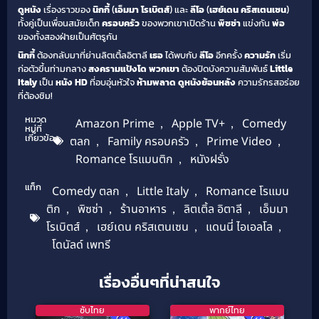
ดูหนัง
เรื่องราวของ
นิกกี้
(
เอ็มมา โรเบิตส์
) และ
ลีโอ
(
เฮย์เดน คริสเตนเซน
)
ทั้งคู่เป็นเพื่อนสมัยเด็ก
ครอบครัว
ของพวกเขาเปิดร้าน
พิซซ่า
แข่งกัน
พ่อ
ของทั้งสองฝ่ายเป็นศัตรูกัน
นิกกี้
ต้องกลับมาที่ย่านลิตเติ้ลอิตาลี
เธอ
ได้พบกับ
ลีโอ
อีกครั้ง
ความรัก
เริ่ม
ก่อตัวขึ้นท่ามกลาง
สงครามแป้งโด
พวกเขา
ต้องปิดบังความสัมพันธ์
Little
Italy
เป็น
หนัง HD
ที่อบอุ่นหัวใจ
ห้ามพลาด
ดูหนังย้อนหลัง
ความรักรสอร่อย
ที่ต้องชิม!
หมวด
Amazon Prime
,
Apple TV+
,
Comedy
หมู่ที่
เกี่ยวข้อง
ตลก
,
Family ครอบครัว
,
Prime Video
,
Romance โรแมนติก
,
หนังฝรั่ง
แท็ก
Comedy ตลก
,
Little Italy
,
Romance โรแมน
ติก
,
พิซซ่า
,
ร้านอาหาร
,
ลิตเติ้ล อิตาลี
,
เอ็มมา
โรเบิตส์
,
เฮย์เดน คริสเตนเซน
,
แดนนี่ ไอเอลโล
,
โดนัลด์ เพทรี
เรื่องอื่นๆที่น่าสนใจ
ซับไทย
พากย์ไทย