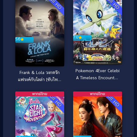
Full HD
Full HD
7.0
5.6
Pokemon 4Ever Celebi
Frank & Lola วงกตรัก
A Timeless Encounter
แฟรงค์กับโลล่า [ซับไทย]
(2001) โปเกมอน มูฟวี่ 4
(2016)
ตอน ย้อนเวลาตามล่าเซ
พากย์ไทย
พากย์ไทย
Full HD
Full HD
เลบี