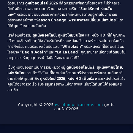
Comedy ตลก
(46)
ด้วยบริการ
ดูหนังออนไลน์ 2026
ที่คัดสรรมาเพื่อคุณโดยเฉพาะ ไม่ว่าคุณจะ
1987
1986
คิดถึงมิตรภาพและความเกรียนของวงดนตรีใน
“SuckSeed ห่วยขั้น
1985
1984
Comedy ตลก
(515)
เทพ”
หรืออยากซึมซับบรรยากาศความรักที่ผันแปรตามฤดูกาลในวิทยาลัย
ดุริยางคศิลป์จาก
“Season Change เพราะอากาศเปลี่ยนแปลงบ่อย”
เรา
1983
1982
มีให้คุณรับชมแบบจัดเต็ม
Comedy ตลกขบขัน
(4)
1981
1980
เราคือแหล่งรวม
ดูหนังออนไลน์, ดูหนังใหม่ชนโรง
และ
หนัง HD
ที่ให้คุณภาพ
1979
Coming of Age ก้าวพ้นวัย
(1)
1978
เสียงคมชัดระดับสตูดิโอ สำหรับใครที่ชอบหนังฝรั่งแนวสร้างแรงบันดาลใจหรือ
การฝึกซ้อมดนตรีอย่างเข้มข้นแบบ
“Whiplash”
หรือหนังรักที่ใช้ดนตรีเชื่อม
1976
1975
Coming-of-Age
(3)
ใจอย่าง
“Begin Again”
และ
“La La Land”
คุณสามารถเลือกชมได้แบบไม่
1974
1972
สะดุด รองรับทุกอุปกรณ์ ทั้งมือถือและสมาร์ททีวี
Coming-of-age ชีวิตวัยรุ่น
(21)
1971
1970
เว็บดูหนังของเราเน้นการรวมหมวดหมู่
ดูหนังออนไลน์ฟรี, ดูหนังพากย์ไทย,
หนังซับไทย
รวมถึงซีรีส์ใหม่ที่โดดเด่นเรื่องดนตรีประกอบ พร้อมระบบค้นหาที่
1969
1968
Community
(1)
ง่ายช่วยให้คุณเข้าถึง
ดูหนังใหม่ 2026, หนัง HD เต็มเรื่อง
และหนังโปรดในใจ
1964
1963
คุณได้อย่างรวดเร็ว สัมผัสสุนทรียภาพแห่งภาพและเสียงได้ทันทีไม่ต้องสมัคร
Crime อาชญากรรม
(78)
สมาชิก
1962
1956
1954
1950
Crime อาชญากรรม
(289)
Copyright © 2025
escolamusicaceme.com
ดูหนัง
1940
ออนไลน์2025
Cult Film
(4)
Culture
(8)