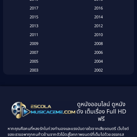
Based on a True Story เรื่องจริง
(20)
2017
2016
Based on a True Story เรื่องจริง
(16)
2015
2014
2013
2012
Based on Novel
(6)
2011
2010
Betrayal
(1)
2009
2008
Biography
(3)
2007
2006
2005
2004
Biography ชีวประวัติ
(26)
2003
2002
Biography ชีวิตจริง
(41)
2001
2000
1999
1998
Black Comedy
(10)
1997
1996
Classic หนังคลาสสิก
(134)
ดูหนังออนไลน์ ดูหนัง
1995
1994
ดัง เต็มเรื่อง Full HD
Classic หนังคลาสสิก
(21)
1993
1992
ฟรี
1991
1990
Classic หนังคลาสสิก
(25)
หากคุณคือคนที่หลงรักในท่วงทำนองและแรงบันดาลใจจากเสียงดนตรี เว็บไซต์
1989
1988
ของเราขอพาทุกคนก้าวข้ามจากตัวโน้ตสู่โลกภาพยนตร์ที่เต็มไปด้วยอรรถรส