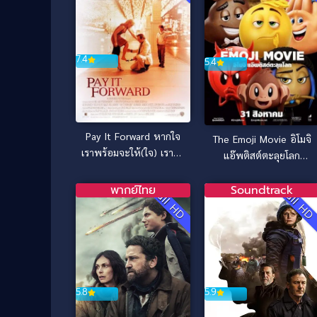
7.4
5.4
Pay It Forward หากใจ
The Emoji Movie อิโมจิ
เราพร้อมจะให้(ใจ) เราจะ
แอ๊พติสต์ตะลุยโลก
ได้มากกว่าหนึ่ง (2000)
(2017)
พากย์ไทย
Soundtrack
Full HD
Full H
5.8
5.9