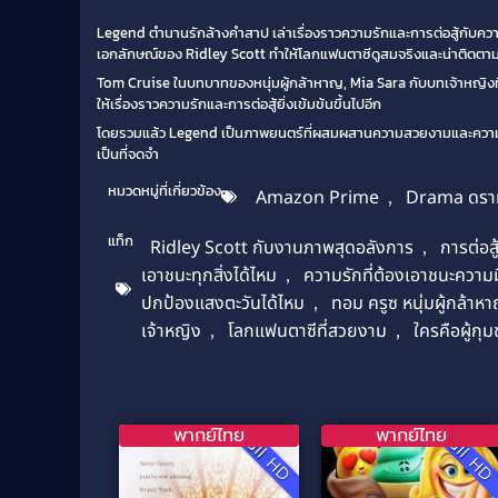
Legend ตำนานรักล้างคำสาป เล่าเรื่องราวความรักและการต่อสู้กับควา
เอกลักษณ์ของ Ridley Scott ทำให้โลกแฟนตาซีดูสมจริงและน่าติดตา
Tom Cruise ในบทบาทของหนุ่มผู้กล้าหาญ, Mia Sara กับบทเจ้าหญิงที่
ให้เรื่องราวความรักและการต่อสู้ยิ่งเข้มข้นขึ้นไปอีก
โดยรวมแล้ว Legend เป็นภาพยนตร์ที่ผสมผสานความสวยงามและความมืดได้
เป็นที่จดจำ
หมวดหมู่ที่เกี่ยวข้อง
Amazon Prime
,
Drama ดราม
แท็ก
Ridley Scott กับงานภาพสุดอลังการ
,
การต่อสู
เอาชนะทุกสิ่งได้ไหม
,
ความรักที่ต้องเอาชนะความ
ปกป้องแสงตะวันได้ไหม
,
ทอม ครูซ หนุ่มผู้กล้าห
เจ้าหญิง
,
โลกแฟนตาซีที่สวยงาม
,
ใครคือผู้กุม
พากย์ไทย
พากย์ไทย
Full HD
Full H