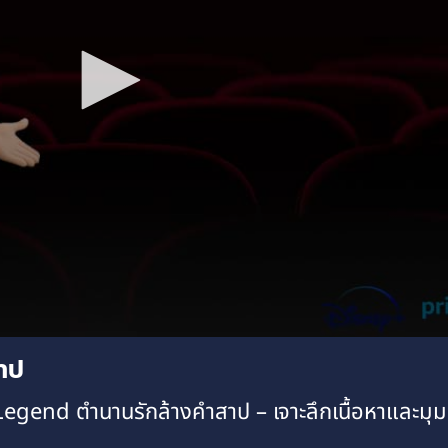
าป
egend ตำนานรักล้างคำสาป – เจาะลึกเนื้อหาและมุ