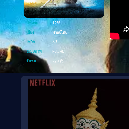
ปีที่ฉาย
1985
เสียง
พากย์ไทย
IMDb
6.3
ระบบภาพ
Full HD
รับชม
72 ครั้ง