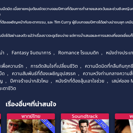
มมืดมิด เมื่อชายหนุ่มต้องขัดขวางจอมปีศาจที่ต้องการทำลายแสงตะวันและช่วงชิงหญิงค
ม
ต้องเผชิญหน้ากับชะตากรรม, และ Tim Curry ผู้รับบทจอมปีศาจได้อย่างน่าขนลุก เคมีข
อย่างลงตัว แม้ว่าเรื่องราวจะดูเรียบง่าย แต่การนำเสนอและการแสดงที่ยอดเยี่ยมก็ทำใ
่า
,
Fantasy จินตนาการ
,
Romance โรแมนติก
,
หนังต่างประเ
้เพื่อความรัก
,
การตัดสินใจที่เปลี่ยนชีวิต
,
ความมืดมิดที่กลืนกินทุกชี
มืด
,
ความสัมพันธ์ที่ต้องเผชิญอุปสรรค
,
ความหวังท่ามกลางความสิ้
าญ
,
ปีศาจร้ายน่ากลัวไหม
,
หนังรักที่ต้องลุ้นเอาใจช่วย
,
เสน่ห์ของ
ชะตาชีวิต
เรื่องอื่นๆที่น่าสนใจ
พากย์ไทย
Soundtrack
พ
D
Full HD
Full HD