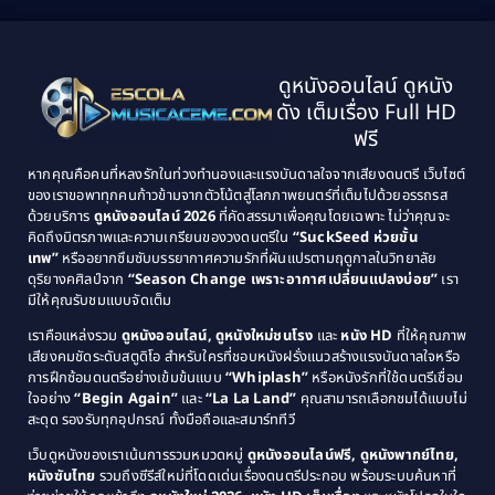
1999
1998
Black Comedy
(10)
1997
1996
Classic หนังคลาสสิก
(25)
ดูหนังออนไลน์ ดูหนัง
1995
1994
ดัง เต็มเรื่อง Full HD
Classic หนังคลาสสิก
(134)
1993
1992
ฟรี
1991
1990
Classic หนังคลาสสิก
(21)
หากคุณคือคนที่หลงรักในท่วงทำนองและแรงบันดาลใจจากเสียงดนตรี เว็บไซต์
1989
1988
ของเราขอพาทุกคนก้าวข้ามจากตัวโน้ตสู่โลกภาพยนตร์ที่เต็มไปด้วยอรรถรส
Comedy ตลก
(515)
ด้วยบริการ
ดูหนังออนไลน์ 2026
ที่คัดสรรมาเพื่อคุณโดยเฉพาะ ไม่ว่าคุณจะ
1987
1986
คิดถึงมิตรภาพและความเกรียนของวงดนตรีใน
“SuckSeed ห่วยขั้น
1985
1984
Comedy ตลก
(46)
เทพ”
หรืออยากซึมซับบรรยากาศความรักที่ผันแปรตามฤดูกาลในวิทยาลัย
ดุริยางคศิลป์จาก
“Season Change เพราะอากาศเปลี่ยนแปลงบ่อย”
เรา
1983
1982
มีให้คุณรับชมแบบจัดเต็ม
Comedy ตลกขบขัน
(4)
1981
1980
เราคือแหล่งรวม
ดูหนังออนไลน์, ดูหนังใหม่ชนโรง
และ
หนัง HD
ที่ให้คุณภาพ
1979
Coming of Age ก้าวพ้นวัย
(1)
1978
เสียงคมชัดระดับสตูดิโอ สำหรับใครที่ชอบหนังฝรั่งแนวสร้างแรงบันดาลใจหรือ
การฝึกซ้อมดนตรีอย่างเข้มข้นแบบ
“Whiplash”
หรือหนังรักที่ใช้ดนตรีเชื่อม
1976
1975
Coming-of-Age
(3)
ใจอย่าง
“Begin Again”
และ
“La La Land”
คุณสามารถเลือกชมได้แบบไม่
1974
1972
สะดุด รองรับทุกอุปกรณ์ ทั้งมือถือและสมาร์ททีวี
Coming-of-age ชีวิตวัยรุ่น
(21)
1971
1970
เว็บดูหนังของเราเน้นการรวมหมวดหมู่
ดูหนังออนไลน์ฟรี, ดูหนังพากย์ไทย,
หนังซับไทย
รวมถึงซีรีส์ใหม่ที่โดดเด่นเรื่องดนตรีประกอบ พร้อมระบบค้นหาที่
1969
1968
Community
(1)