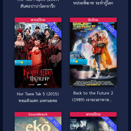
หน่วยพิฆาต ระห่ำกู้โลก
สันตะปาปาโลกจารึก
พากย์ไทย
ซับไทย
Full HD
Full HD
7.8
6.0
Back to the Future 2
Hor Taew Tak 5 (2015)
(1989) เจาะเวลาหาอดีต
หอแต๋วแตก แหกนะคะ
ภาค 2
Soundtrack
พากย์ไทย
Full HD
Full HD