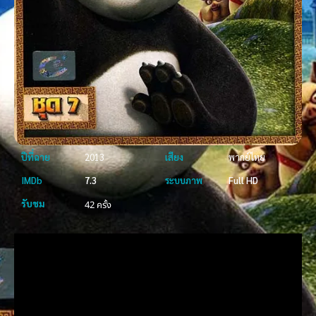
ปีที่ฉาย
2013
เสียง
พากย์ไทย
IMDb
7.3
ระบบภาพ
Full HD
รับชม
42 ครั้ง