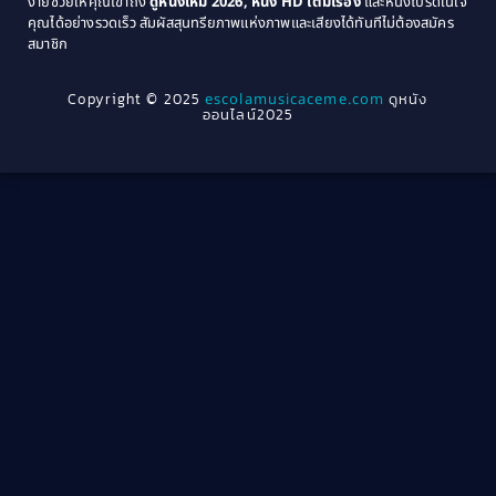
ง่ายช่วยให้คุณเข้าถึง
ดูหนังใหม่ 2026, หนัง HD เต็มเรื่อง
และหนังโปรดในใจ
1964
1963
คุณได้อย่างรวดเร็ว สัมผัสสุนทรียภาพแห่งภาพและเสียงได้ทันทีไม่ต้องสมัคร
Crime อาชญากรรม
(289)
สมาชิก
1962
1956
1954
1950
Crime อาชญากรรม
(78)
Copyright © 2025
escolamusicaceme.com
ดูหนัง
1940
ออนไลน์2025
Cult Film
(4)
Culture
(8)
Dance เต้น
(13)
Dark Comedy ตลกร้าย
(11)
Detective
(21)
Detective สืบสวน
(40)
Detective สืบสวน
(46)
Disaster
(22)
Disney+
(42)