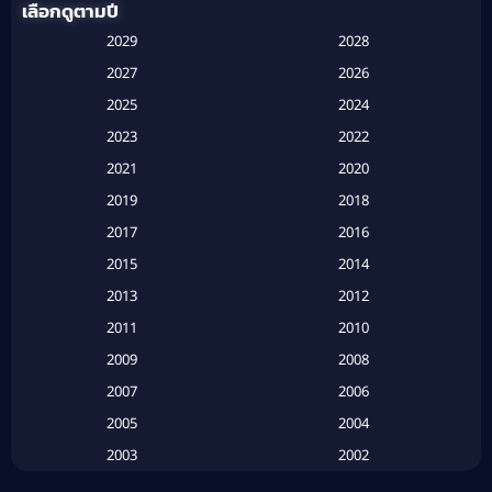
เลือกดูตามปี
Anthology
(1)
2029
2028
Apple TV
(20)
2027
2026
2025
2024
Apple TV+
(120)
2023
2022
Based on a True Story สร้างจากเรื่องจริง
(2)
2021
2020
2019
2018
Based on a True Story เรื่องจริง
(16)
2017
2016
Based on a True Story เรื่องจริง
(20)
2015
2014
2013
2012
Based on Novel
(6)
2011
2010
Betrayal
(1)
2009
2008
Biography
(3)
2007
2006
2005
2004
Biography ชีวประวัติ
(26)
2003
2002
Biography ชีวิตจริง
(41)
2001
2000