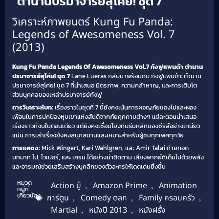
ตำนานปรมาจารย์สุโค่ย! ชุด 7
วิเคราะห์ภาพยนตร์ Kung Fu Panda:
Legends of Awesomeness Vol. 7
(2013)
Kung Fu Panda Legends Of Awesomeness Vol.7 กังฟูแพนด้า ตำนาน
ปรมาจารย์สุโค่ย! ชุด 7
Lane Lueras กลับมาพร้อมกับ กังฟูแพนด้า: ตำนาน
ปรมาจารย์สุโค่ย! ชุด 7 ที่นำเสนอ มิตรภาพ, ความกล้าหาญ, และการเติบโต
ส่วนบุคคลของเหล่าปรมาจารย์กังฟู
การวิเคราะห์บท:
เรื่องราวในชุดที่ 7 นี้ยังคงเน้นการผจญภัยของโปและผอง
เพื่อนในการปกป้องหุบเขาแห่งสันติจากภัยคุกคามต่างๆ แต่ละตอนนำเสนอ
เรื่องราวที่จบในตอนเดียว แต่ยังคงเชื่อมโยงกับธีมหลักของซีรีส์อย่างเหนียว
แน่น การเล่าเรื่องยังคงสนุกสนานและเหมาะสำหรับผู้ชมทุกเพศทุกวัย
การแสดง:
Mick Wingert, Kari Wahlgren, และ Amir Talai ถ่ายทอด
บทบาท โป, ไวเปอร์, และ เครน ได้อย่างน่าติดตาม เสียงพากย์ที่เต็มไปด้วยพลัง
และอารมณ์ช่วยเสริมสร้างบุคลิกของตัวละครให้โดดเด่นยิ่งขึ้น
หมวด
Action บู๊
,
Amazon Prime
,
Animation
หมู่ที่
เกี่ยวข้อง
การ์ตูน
,
Comedy ตลก
,
Family ครอบครัว
,
Martial
,
หนังปี 2013
,
หนังฝรั่ง