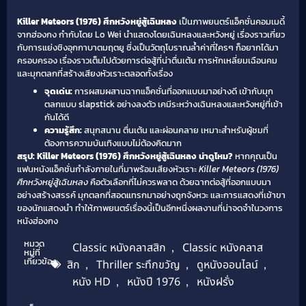
Killer Meteors (1976) ศึกหวังหยู่สู้เฉินหลง
เป็นภาพยนตร์แอ็คชั่นคอมเมดี้
จากฮ่องกง กำกับโดย Lo Wei นำแสดงโดยเฉินหลงและหวังหยู่ เรื่องราวเกี่ยว
กับการแย่งชิงอุกกาบาตมฤตยู ซึ่งเป็นวัตถุโบราณล้ำค่าที่ใครๆ ก็อยากได้มา
ครอบครอง เรื่องราวเต็มไปด้วยการต่อสู้ที่น่าตื่นเต้น การหักเหลี่ยมเฉือนคม
และมุกตลกที่สร้างเสียงหัวเราะตลอดทั้งเรื่อง
จุดเด่น:
การผสมผสานฉากแอ็คชั่นที่ออกแบบมาอย่างดี เข้ากับมุก
ตลกแบบ slapstick อย่างลงตัว เคมีระหว่างเฉินหลงและหวังหยู่ที่เข้า
กันได้ดี
ความรู้สึก:
สนุกสนาน ตื่นเต้น และผ่อนคลาย เหมาะสำหรับผู้ชมที่
ต้องการความบันเทิงแบบไม่ต้องคิดมาก
สรุป: Killer Meteors (1976) ศึกหวังหยู่สู้เฉินหลง น่าดูไหม?
หากคุณเป็น
แฟนหนังแอ็คชั่นกำลังภายในที่มาพร้อมเสียงหัวเราะ
Killer Meteors (1976)
ศึกหวังหยู่สู้เฉินหลง
คือตัวเลือกที่ไม่ควรพลาด ด้วยฉากต่อสู้ที่ออกแบบมา
อย่างสร้างสรรค์ มุกตลกที่สอดแทรกมาอย่างถูกจังหวะ และการแสดงที่เข้าขา
ของนักแสดงนำ ทำให้ภาพยนตร์เรื่องนี้เป็นอีกหนึ่งผลงานที่น่าจดจำในวงการ
หนังฮ่องกง
หมวด
Classic หนังคลาสสิก
,
Classic หนังคลาส
หมู่ที่
เกี่ยวข้อง
สิก
,
Thriller ระทึกขวัญ
,
ดูหนังออนไลน์
,
หนัง HD
,
หนังปี 1976
,
หนังฝรั่ง