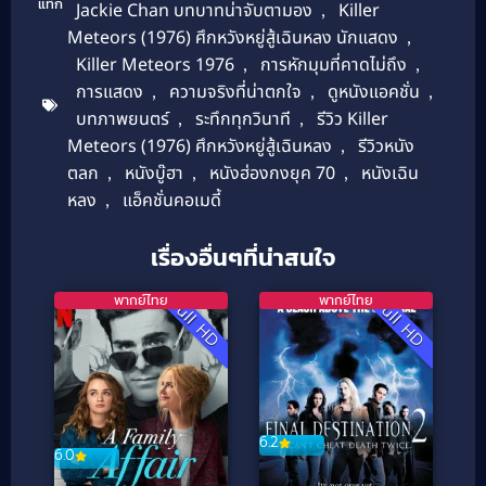
แท็ก
Jackie Chan บทบาทน่าจับตามอง
,
Killer
Meteors (1976) ศึกหวังหยู่สู้เฉินหลง นักแสดง
,
Killer Meteors 1976
,
การหักมุมที่คาดไม่ถึง
,
การแสดง
,
ความจริงที่น่าตกใจ
,
ดูหนังแอคชั่น
,
บทภาพยนตร์
,
ระทึกทุกวินาที
,
รีวิว Killer
Meteors (1976) ศึกหวังหยู่สู้เฉินหลง
,
รีวิวหนัง
ตลก
,
หนังบู๊ฮา
,
หนังฮ่องกงยุค 70
,
หนังเฉิน
หลง
,
แอ็คชั่นคอเมดี้
เรื่องอื่นๆที่น่าสนใจ
พากย์ไทย
พากย์ไทย
Full HD
Full HD
6.2
6.0