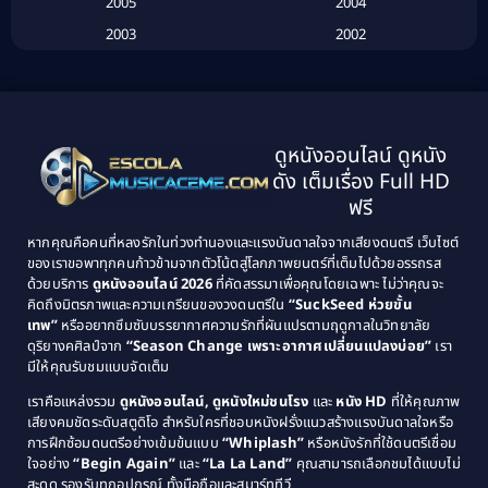
2005
2004
Biography ชีวประวัติ
(26)
2003
2002
Biography ชีวิตจริง
(41)
2001
2000
1999
1998
Black Comedy
(10)
1997
1996
Classic หนังคลาสสิก
(134)
ดูหนังออนไลน์ ดูหนัง
1995
1994
ดัง เต็มเรื่อง Full HD
Classic หนังคลาสสิก
(21)
1993
1992
ฟรี
1991
1990
Classic หนังคลาสสิก
(25)
หากคุณคือคนที่หลงรักในท่วงทำนองและแรงบันดาลใจจากเสียงดนตรี เว็บไซต์
1989
1988
ของเราขอพาทุกคนก้าวข้ามจากตัวโน้ตสู่โลกภาพยนตร์ที่เต็มไปด้วยอรรถรส
Comedy ตลก
(46)
ด้วยบริการ
ดูหนังออนไลน์ 2026
ที่คัดสรรมาเพื่อคุณโดยเฉพาะ ไม่ว่าคุณจะ
1987
1986
คิดถึงมิตรภาพและความเกรียนของวงดนตรีใน
“SuckSeed ห่วยขั้น
1985
1984
Comedy ตลก
(515)
เทพ”
หรืออยากซึมซับบรรยากาศความรักที่ผันแปรตามฤดูกาลในวิทยาลัย
ดุริยางคศิลป์จาก
“Season Change เพราะอากาศเปลี่ยนแปลงบ่อย”
เรา
1983
1982
มีให้คุณรับชมแบบจัดเต็ม
Comedy ตลกขบขัน
(4)
1981
1980
เราคือแหล่งรวม
ดูหนังออนไลน์, ดูหนังใหม่ชนโรง
และ
หนัง HD
ที่ให้คุณภาพ
1979
Coming of Age ก้าวพ้นวัย
(1)
1978
เสียงคมชัดระดับสตูดิโอ สำหรับใครที่ชอบหนังฝรั่งแนวสร้างแรงบันดาลใจหรือ
การฝึกซ้อมดนตรีอย่างเข้มข้นแบบ
“Whiplash”
หรือหนังรักที่ใช้ดนตรีเชื่อม
1976
1975
Coming-of-Age
(3)
ใจอย่าง
“Begin Again”
และ
“La La Land”
คุณสามารถเลือกชมได้แบบไม่
1974
1972
สะดุด รองรับทุกอุปกรณ์ ทั้งมือถือและสมาร์ททีวี