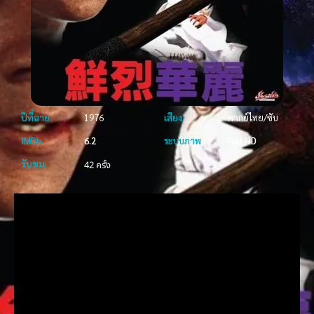
ปีที่ฉาย
1976
เสียง
พากย์ไทย/ซับ
IMDb
6.2
ระบบภาพ
Full HD
รับชม
42 ครั้ง