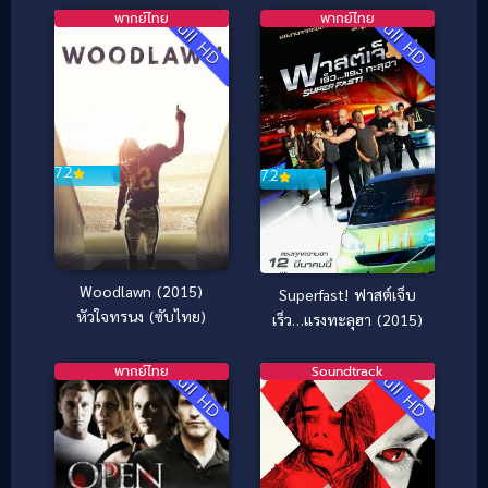
พากย์ไทย
พากย์ไทย
Full HD
Full HD
7.2
7.2
Woodlawn (2015)
Superfast! ฟาสต์เจ็บ
หัวใจทรนง (ซับไทย)
เร็ว…แรงทะลุฮา (2015)
พากย์ไทย
Soundtrack
Full HD
Full HD