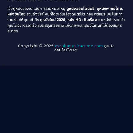
Coming-of-age ชีวิตวัยรุ่น
(21)
1971
1970
เว็บดูหนังของเราเน้นการรวมหมวดหมู่
ดูหนังออนไลน์ฟรี, ดูหนังพากย์ไทย,
หนังซับไทย
รวมถึงซีรีส์ใหม่ที่โดดเด่นเรื่องดนตรีประกอบ พร้อมระบบค้นหาที่
1969
1968
Community
(1)
ง่ายช่วยให้คุณเข้าถึง
ดูหนังใหม่ 2026, หนัง HD เต็มเรื่อง
และหนังโปรดในใจ
1964
1963
คุณได้อย่างรวดเร็ว สัมผัสสุนทรียภาพแห่งภาพและเสียงได้ทันทีไม่ต้องสมัคร
Crime อาชญากรรม
(78)
สมาชิก
1962
1956
1954
1950
Crime อาชญากรรม
(289)
Copyright © 2025
escolamusicaceme.com
ดูหนัง
1940
ออนไลน์2025
Cult Film
(4)
Culture
(8)
Dance เต้น
(13)
Dark Comedy ตลกร้าย
(11)
Detective
(21)
Detective สืบสวน
(46)
Detective สืบสวน
(40)