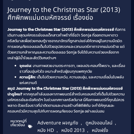
Journey to the Christmas Star (2013)
ศึกพิภพแม่มดมหัศจรรย์ เรื่องย่อ
Journey to the Christmas Star (2013) ศึกพิภพแม่มดมหัศจรรย์
คือการ
เดินทางสุดมหัศจรรย์ของเด็กสาวกำพร้าที่ชื่อว่า Sonja ที่ออกตามหาดาว
คริสต์มาสเพื่อช่วยกอบกู้ราชอาณาจักรที่ถูกสาปแช่งให้ตกอยู่ในความมืดมิด
การผจญภัยของเธอเต็มไปด้วยอุปสรรคและเวทมนตร์คาถาจากแม่มดร้าย แต่
ด้วยความกล้าหาญและความดีของเธอ Sonja จึงได้รับความช่วยเหลือจาก
เหล่าผู้มีน้ำใจและสัตว์วิเศษต่างๆ
จุดเด่น:
งานภาพสวยงามตระการตา, เพลงประกอบที่ไพเราะ, และเรื่อง
ราวที่อบอุ่นหัวใจ เหมาะสำหรับผู้ชมทุกเพศทุกวัย
ความรู้สึก:
เต็มไปด้วยความหวัง, ความอบอุ่น, และความเชื่อมั่นในพลัง
แห่งความดี
สรุป: Journey to the Christmas Star (2013) ศึกพิภพแม่มดมหัศจรรย์
น่าดูไหม?
หากคุณกำลังมองหาภาพยนตร์สำหรับครอบครัวที่เต็มไปด้วยความ
มหัศจรรย์และข้อคิดดีๆ ในช่วงเทศกาลคริสต์มาส นี่คือภาพยนตร์ที่คุณไม่ควร
พลาด ด้วยเรื่องราวที่น่าติดตามและงานสร้างที่พิถีพิถัน จะทำให้คุณและ
ครอบครัวมีความสุขไปกับการผจญภัยของ Sonja อย่างแน่นอน
หมวดหมู่ที่
Adventure ผจญภัย
,
ดูหนังออนไลน์
,
เกี่ยวข้อง
หนัง HD
,
หนังปี 2013
,
หนังฝรั่ง