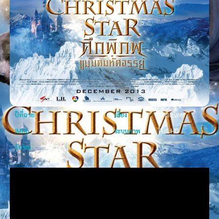
ปีที่ฉาย
2013
เสียง
พากย์ไทย
IMDb
6.3
ระบบภาพ
Full HD
รับชม
45 ครั้ง