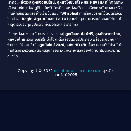
เราคือแหล่งรวม
ดูหนังออนไลน์, ดูหนังใหม่ชนโรง
และ
หนัง HD
ที่ให้คุณภาพ
1979
Coming of Age ก้าวพ้นวัย
(1)
1978
เสียงคมชัดระดับสตูดิโอ สำหรับใครที่ชอบหนังฝรั่งแนวสร้างแรงบันดาลใจหรือ
การฝึกซ้อมดนตรีอย่างเข้มข้นแบบ
“Whiplash”
หรือหนังรักที่ใช้ดนตรีเชื่อม
1976
1975
Coming-of-Age
(3)
ใจอย่าง
“Begin Again”
และ
“La La Land”
คุณสามารถเลือกชมได้แบบไม่
1974
1972
สะดุด รองรับทุกอุปกรณ์ ทั้งมือถือและสมาร์ททีวี
Coming-of-age ชีวิตวัยรุ่น
(21)
1971
1970
เว็บดูหนังของเราเน้นการรวมหมวดหมู่
ดูหนังออนไลน์ฟรี, ดูหนังพากย์ไทย,
หนังซับไทย
รวมถึงซีรีส์ใหม่ที่โดดเด่นเรื่องดนตรีประกอบ พร้อมระบบค้นหาที่
1969
1968
Community
(1)
ง่ายช่วยให้คุณเข้าถึง
ดูหนังใหม่ 2026, หนัง HD เต็มเรื่อง
และหนังโปรดในใจ
1964
1963
คุณได้อย่างรวดเร็ว สัมผัสสุนทรียภาพแห่งภาพและเสียงได้ทันทีไม่ต้องสมัคร
Crime อาชญากรรม
(78)
สมาชิก
1962
1956
1954
1950
Crime อาชญากรรม
(289)
Copyright © 2025
escolamusicaceme.com
ดูหนัง
1940
ออนไลน์2025
Cult Film
(4)
Culture
(8)
Dance เต้น
(13)
Dark Comedy ตลกร้าย
(11)
Detective
(21)