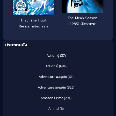
The Mean Season
That Time I Got
(1985) เปิดฉากฆ่า
Reincarnated as a
อำมหิตสะท้านเมือง [ซับ
Slime the Movie Tears
ไทย]
of the Azure Sea เกิด
ประเภทหนัง
ใหม่ทั้งทีก็เป็นสไลม์ไปซะ
แล้วเดอะมูฟวี่ ภาคน้ำตา
Action บู๊
(37)
แห่งห้วงทะเลคราม
(2026)
Action บู๊
(694)
Adventure ผจญภัย
(61)
Adventure ผจญภัย
(325)
Amazon Prime
(291)
Animal
(6)