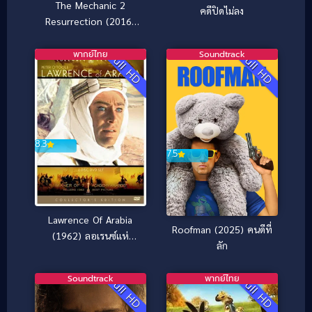
The Mechanic 2
คดีปิดไม่ลง
Resurrection (2016)
โคตรเพชฌฆาต แค้น
ข้ามโลก
พากย์ไทย
Soundtrack
Full HD
Full HD
8.3
7.5
Lawrence Of Arabia
Roofman (2025) คนดีที่
(1962) ลอเรนซ์แห่
ลัก
งอารเบีย
Soundtrack
พากย์ไทย
Full HD
Full HD