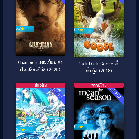
6.3
6.2
Champion แชมเปี้ยน ล่า
Duck Duck Goose ดั๊ก
ฝันเปลี่ยนชีวิต (2025)
ดั๊ก กู๊ส (2018)
เสียงโรง
พากย์ไทย
Full HD
หนังโรง
6.5
6.0