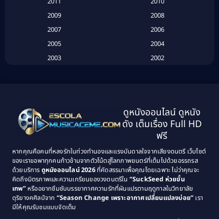
2011
2010
Betrayal
(1)
2009
2008
Biography
(3)
2007
2006
2005
2004
Biography ชีวประวัติ
(26)
2003
2002
Biography ชีวิตจริง
(41)
2001
2000
1999
1998
Black Comedy
(10)
1997
1996
Classic หนังคลาสสิก
(134)
ดูหนังออนไลน์ ดูหนัง
1995
1994
ดัง เต็มเรื่อง Full HD
Classic หนังคลาสสิก
(21)
1993
1992
ฟรี
1991
1990
Classic หนังคลาสสิก
(25)
หากคุณคือคนที่หลงรักในท่วงทำนองและแรงบันดาลใจจากเสียงดนตรี เว็บไซต์
1989
1988
ของเราขอพาทุกคนก้าวข้ามจากตัวโน้ตสู่โลกภาพยนตร์ที่เต็มไปด้วยอรรถรส
Comedy ตลก
(46)
ด้วยบริการ
ดูหนังออนไลน์ 2026
ที่คัดสรรมาเพื่อคุณโดยเฉพาะ ไม่ว่าคุณจะ
1987
1986
คิดถึงมิตรภาพและความเกรียนของวงดนตรีใน
“SuckSeed ห่วยขั้น
1985
1984
Comedy ตลก
(515)
เทพ”
หรืออยากซึมซับบรรยากาศความรักที่ผันแปรตามฤดูกาลในวิทยาลัย
ดุริยางคศิลป์จาก
“Season Change เพราะอากาศเปลี่ยนแปลงบ่อย”
เรา
1983
1982
มีให้คุณรับชมแบบจัดเต็ม
Comedy ตลกขบขัน
(4)
1981
1980