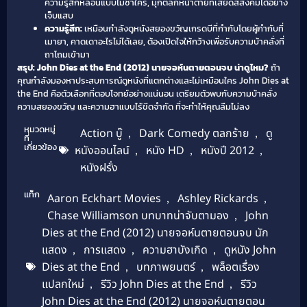
ความรู้สึกหลอนแบบไม่ซ้ำใคร, มุกตลกหน้าตายที่เสียดสีสังคมได้อย่าง
เจ็บแสบ
ความรู้สึก:
เหมือนกำลังดูหนังสยองขวัญเกรดบีที่กำกับโดยผู้กำกับที่
เมายา, คาดเดาอะไรไม่ได้เลย, ต้องเปิดใจให้กว้างเพื่อรับความบ้าคลั่งที่
ถาโถมเข้ามา
สรุป: John Dies at the End (2012) นายจอห์นตายตอนจบ น่าดูไหม?
ถ้า
คุณกำลังมองหาประสบการณ์ดูหนังที่แตกต่างและไม่เหมือนใคร John Dies at
the End คือตัวเลือกที่ตอบโจทย์อย่างแน่นอน เตรียมตัวพบกับความบ้าคลั่ง
ความสยองขวัญ และความฮาแบบไร้ขีดจำกัด ที่จะทำให้คุณลืมไม่ลง
หมวดหมู่
Action บู๊
,
Dark Comedy ตลกร้าย
,
ดู
ที่
เกี่ยวข้อง
หนังออนไลน์
,
หนัง HD
,
หนังปี 2012
,
หนังฝรั่ง
แท็ก
Aaron Eckhart Movies
,
Ashley Rickards
,
Chase Williamson บทบาทน่าจับตามอง
,
John
Dies at the End (2012) นายจอห์นตายตอนจบ นัก
แสดง
,
การแสดง
,
ความฮาบังเกิด
,
ดูหนัง John
Dies at the End
,
บทภาพยนตร์
,
พล็อตเรื่อง
แปลกใหม่
,
รีวิว John Dies at the End
,
รีวิว
John Dies at the End (2012) นายจอห์นตายตอน