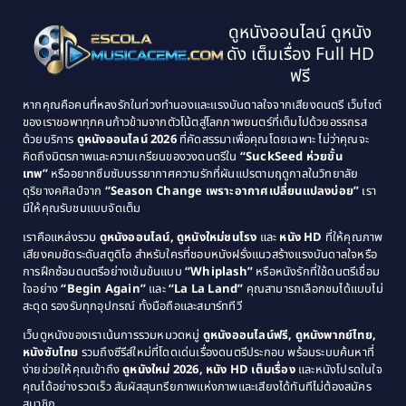
1997
1996
Classic หนังคลาสสิก
(134)
ดูหนังออนไลน์ ดูหนัง
1995
1994
ดัง เต็มเรื่อง Full HD
Classic หนังคลาสสิก
(21)
1993
1992
ฟรี
1991
1990
Classic หนังคลาสสิก
(25)
หากคุณคือคนที่หลงรักในท่วงทำนองและแรงบันดาลใจจากเสียงดนตรี เว็บไซต์
1989
1988
ของเราขอพาทุกคนก้าวข้ามจากตัวโน้ตสู่โลกภาพยนตร์ที่เต็มไปด้วยอรรถรส
Comedy ตลก
(46)
ด้วยบริการ
ดูหนังออนไลน์ 2026
ที่คัดสรรมาเพื่อคุณโดยเฉพาะ ไม่ว่าคุณจะ
1987
1986
คิดถึงมิตรภาพและความเกรียนของวงดนตรีใน
“SuckSeed ห่วยขั้น
1985
1984
Comedy ตลก
(515)
เทพ”
หรืออยากซึมซับบรรยากาศความรักที่ผันแปรตามฤดูกาลในวิทยาลัย
ดุริยางคศิลป์จาก
“Season Change เพราะอากาศเปลี่ยนแปลงบ่อย”
เรา
1983
1982
มีให้คุณรับชมแบบจัดเต็ม
Comedy ตลกขบขัน
(4)
1981
1980
เราคือแหล่งรวม
ดูหนังออนไลน์, ดูหนังใหม่ชนโรง
และ
หนัง HD
ที่ให้คุณภาพ
1979
Coming of Age ก้าวพ้นวัย
(1)
1978
เสียงคมชัดระดับสตูดิโอ สำหรับใครที่ชอบหนังฝรั่งแนวสร้างแรงบันดาลใจหรือ
การฝึกซ้อมดนตรีอย่างเข้มข้นแบบ
“Whiplash”
หรือหนังรักที่ใช้ดนตรีเชื่อม
1976
1975
Coming-of-Age
(3)
ใจอย่าง
“Begin Again”
และ
“La La Land”
คุณสามารถเลือกชมได้แบบไม่
1974
1972
สะดุด รองรับทุกอุปกรณ์ ทั้งมือถือและสมาร์ททีวี
Coming-of-age ชีวิตวัยรุ่น
(21)
1971
1970
เว็บดูหนังของเราเน้นการรวมหมวดหมู่
ดูหนังออนไลน์ฟรี, ดูหนังพากย์ไทย,
หนังซับไทย
รวมถึงซีรีส์ใหม่ที่โดดเด่นเรื่องดนตรีประกอบ พร้อมระบบค้นหาที่
1969
1968
Community
(1)
ง่ายช่วยให้คุณเข้าถึง
ดูหนังใหม่ 2026, หนัง HD เต็มเรื่อง
และหนังโปรดในใจ
1964
1963
คุณได้อย่างรวดเร็ว สัมผัสสุนทรียภาพแห่งภาพและเสียงได้ทันทีไม่ต้องสมัคร
Crime อาชญากรรม
(78)
สมาชิก
1962
1956