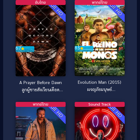
ซับไทย
พากย์ไทย
Full HD
Full HD
8.5
6.7
Evolution Man (2015)
A Prayer Before Dawn
ผจญภัยมนุษย์
ลูกผู้ชายสังเวียนเดือด
ดึกดำบรรพ์
(ซับไทย) (2018)
พากย์ไทย
Sound Track
Full HD
Full HD