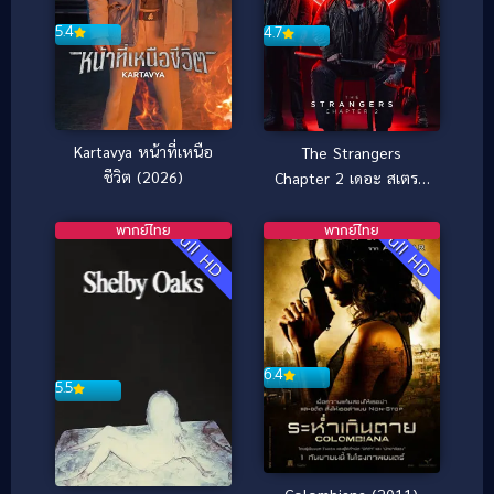
5.4
4.7
Kartavya หน้าที่เหนือ
The Strangers
ชีวิต (2026)
Chapter 2 เดอะ สเตรน
เจอร์ส อำมหิตฆ่าไม่เลิก
2 (2025)
พากย์ไทย
พากย์ไทย
Full HD
Full HD
6.4
5.5