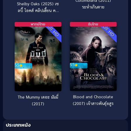
Colombiana (2011)
Shelby Oaks (2025) เช
ระห่ำเกินตาย
ลบี้ โอคส์ คลิปเฮี้ยน คดี
หลอน
พากย์ไทย
ซับไทย
Full HD
Full HD
5.5
5.5
Blood and Chocolate
The Mummy เดอะ มัมมี่
(2007) เจ้าสาวพันธุ์อสูร
(2017)
ประเภทหนัง