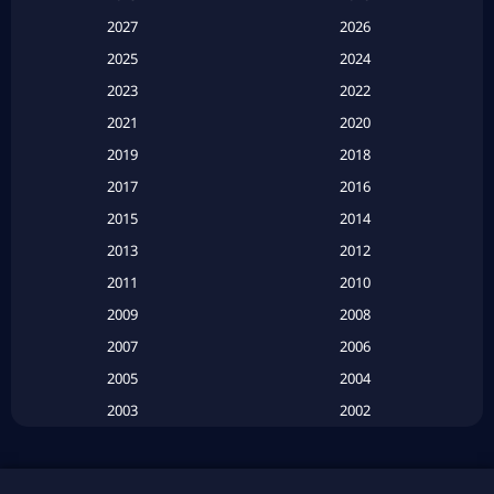
Apple TV
(20)
2027
2026
2025
2024
Apple TV+
(120)
2023
2022
Based on a True Story สร้างจากเรื่องจริง
(2)
2021
2020
2019
2018
Based on a True Story เรื่องจริง
(20)
2017
2016
Based on a True Story เรื่องจริง
(16)
2015
2014
2013
2012
Based on Novel
(6)
2011
2010
Betrayal
(1)
2009
2008
Biography
(3)
2007
2006
2005
2004
Biography ชีวประวัติ
(26)
2003
2002
Biography ชีวิตจริง
(41)
2001
2000
1999
1998
Black Comedy
(10)