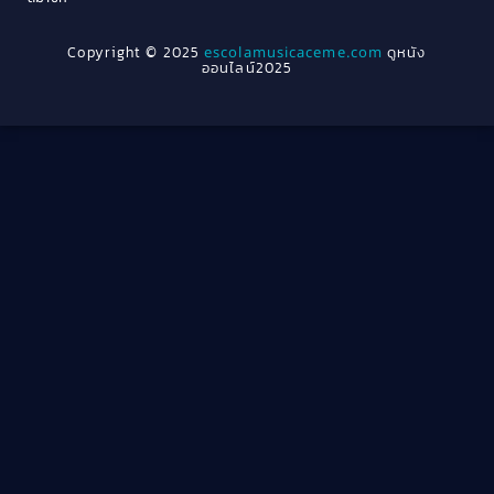
1954
1950
Crime อาชญากรรม
(289)
Copyright © 2025
escolamusicaceme.com
ดูหนัง
1940
ออนไลน์2025
Cult Film
(4)
Culture
(8)
Dance เต้น
(13)
Dark Comedy ตลกร้าย
(11)
Detective
(21)
Detective สืบสวน
(46)
Detective สืบสวน
(40)
Disaster
(22)
Disney+
(42)
Documentary สารคดี
(4)