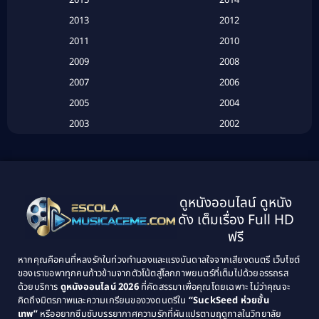
2015
2014
2013
2012
Based on Novel
(6)
2011
2010
Betrayal
(1)
2009
2008
Biography
(3)
2007
2006
2005
2004
Biography ชีวประวัติ
(26)
2003
2002
Biography ชีวิตจริง
(41)
2001
2000
1999
1998
Black Comedy
(10)
1997
1996
Classic หนังคลาสสิก
(25)
ดูหนังออนไลน์ ดูหนัง
1995
1994
ดัง เต็มเรื่อง Full HD
Classic หนังคลาสสิก
(134)
1993
1992
ฟรี
1991
1990
Classic หนังคลาสสิก
(21)
หากคุณคือคนที่หลงรักในท่วงทำนองและแรงบันดาลใจจากเสียงดนตรี เว็บไซต์
1989
1988
ของเราขอพาทุกคนก้าวข้ามจากตัวโน้ตสู่โลกภาพยนตร์ที่เต็มไปด้วยอรรถรส
Comedy ตลก
(515)
ด้วยบริการ
ดูหนังออนไลน์ 2026
ที่คัดสรรมาเพื่อคุณโดยเฉพาะ ไม่ว่าคุณจะ
1987
1986
คิดถึงมิตรภาพและความเกรียนของวงดนตรีใน
“SuckSeed ห่วยขั้น
1985
1984
Comedy ตลก
(46)
เทพ”
หรืออยากซึมซับบรรยากาศความรักที่ผันแปรตามฤดูกาลในวิทยาลัย