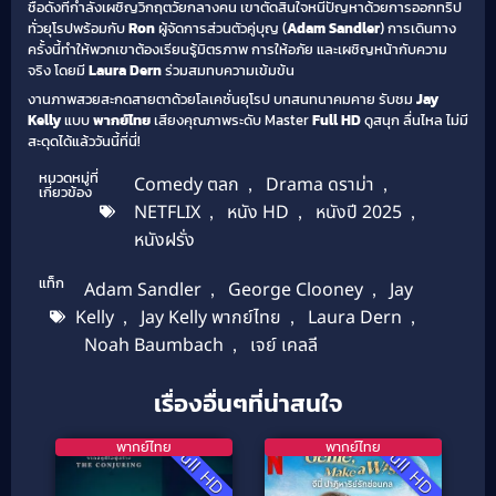
ชื่อดังที่กำลังเผชิญวิกฤตวัยกลางคน เขาตัดสินใจหนีปัญหาด้วยการออกทริป
ทั่วยุโรปพร้อมกับ
Ron
ผู้จัดการส่วนตัวคู่บุญ (
Adam Sandler
) การเดินทาง
ครั้งนี้ทำให้พวกเขาต้องเรียนรู้มิตรภาพ การให้อภัย และเผชิญหน้ากับความ
จริง โดยมี
Laura Dern
ร่วมสมทบความเข้มข้น
งานภาพสวยสะกดสายตาด้วยโลเคชั่นยุโรป บทสนทนาคมคาย รับชม
Jay
Kelly
แบบ
พากย์ไทย
เสียงคุณภาพระดับ Master
Full HD
ดูสนุก ลื่นไหล ไม่มี
สะดุดได้แล้ววันนี้ที่นี่!
หมวดหมู่ที่
Comedy ตลก
,
Drama ดราม่า
,
เกี่ยวข้อง
NETFLIX
,
หนัง HD
,
หนังปี 2025
,
หนังฝรั่ง
แท็ก
Adam Sandler
,
George Clooney
,
Jay
Kelly
,
Jay Kelly พากย์ไทย
,
Laura Dern
,
Noah Baumbach
,
เจย์ เคลลี
เรื่องอื่นๆที่น่าสนใจ
พากย์ไทย
พากย์ไทย
Full HD
Full HD