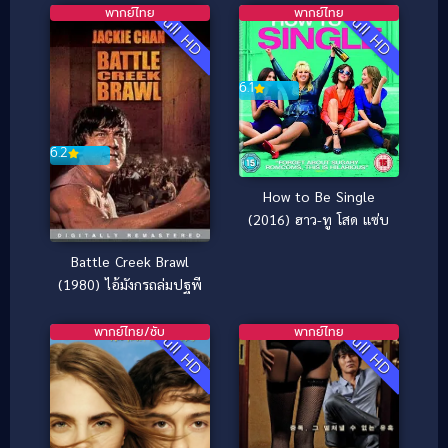
พากย์ไทย
พากย์ไทย
Full HD
Full HD
6.1
6.2
How to Be Single
(2016) ฮาว-ทู โสด แซ่บ
Battle Creek Brawl
(1980) ไอ้มังกรถล่มปฐพี
พากย์ไทย/ซับ
พากย์ไทย
Full HD
Full HD