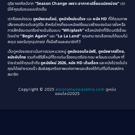
ดุริยางคศิลป์จาก
“Season Change เพราะอากาศเปลี่ยนแปลงบ่อย”
เรา
1983
1982
มีให้คุณรับชมแบบจัดเต็ม
Comedy ตลกขบขัน
(4)
1981
1980
เราคือแหล่งรวม
ดูหนังออนไลน์, ดูหนังใหม่ชนโรง
และ
หนัง HD
ที่ให้คุณภาพ
1979
Coming of Age ก้าวพ้นวัย
(1)
1978
เสียงคมชัดระดับสตูดิโอ สำหรับใครที่ชอบหนังฝรั่งแนวสร้างแรงบันดาลใจหรือ
การฝึกซ้อมดนตรีอย่างเข้มข้นแบบ
“Whiplash”
หรือหนังรักที่ใช้ดนตรีเชื่อม
1976
1975
Coming-of-Age
(3)
ใจอย่าง
“Begin Again”
และ
“La La Land”
คุณสามารถเลือกชมได้แบบไม่
1974
1972
สะดุด รองรับทุกอุปกรณ์ ทั้งมือถือและสมาร์ททีวี
Coming-of-age ชีวิตวัยรุ่น
(21)
1971
1970
เว็บดูหนังของเราเน้นการรวมหมวดหมู่
ดูหนังออนไลน์ฟรี, ดูหนังพากย์ไทย,
หนังซับไทย
รวมถึงซีรีส์ใหม่ที่โดดเด่นเรื่องดนตรีประกอบ พร้อมระบบค้นหาที่
1969
1968
Community
(1)
ง่ายช่วยให้คุณเข้าถึง
ดูหนังใหม่ 2026, หนัง HD เต็มเรื่อง
และหนังโปรดในใจ
1964
1963
คุณได้อย่างรวดเร็ว สัมผัสสุนทรียภาพแห่งภาพและเสียงได้ทันทีไม่ต้องสมัคร
Crime อาชญากรรม
(289)
สมาชิก
1962
1956
1954
1950
Crime อาชญากรรม
(78)
Copyright © 2025
escolamusicaceme.com
ดูหนัง
1940
ออนไลน์2025
Cult Film
(4)
Culture
(8)
Dance เต้น
(13)
Dark Comedy ตลกร้าย
(11)