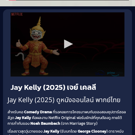
Jay Kelly (2025) เจย์ เคลลี
Jay Kelly (2025) ดูหนังออนไลน์ พากย์ไทย
สำหรับคอ
Comedy Drama
ที่รอคอยการโคจรมาพบกันของสองซุปตาร์ฮอล
ลีวูด
Jay Kelly
คือผลงาน Netflix Original ฟอร์มยักษ์ที่คุณต้องดู ภายใต้
การกำกับของ
Noah Baumbach
(จาก Marriage Story)
เรื่องราวสุดวุ่นวายของ
Jay Kelly
(รับบทโดย
George Clooney
) ดาราหนัง