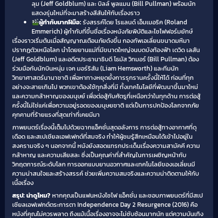
ลุม (Jeff Goldblum) และ บิลล์ พูลแมน (Bill Pullman) พร้อมนัก
แสดงรุ่นใหม่ที่จะมาสร้างสีสันให้กับเรื่องราว
ผู้กำกับมากฝีมือ:
รังสรรค์โดย โรแลนด์ เอ็มเมอริค (Roland
Emmerich) ผู้กำกับที่ขึ้นชื่อเรื่องหนังภัยพิบัติและไซไฟฟอร์มยักษ์
เรื่องราวเริ่มต้นเมื่อสัญญาณเตือนภัยดังขึ้น กองทัพเอเลี่ยนขนาดมหึมา
ปรากฏตัวเหนือโลก นำโดยยานแม่ที่มีขนาดใหญ่จนบดบังท้องฟ้า เดวิด เลสัน
(Jeff Goldblum) และอดีตประธานาธิบดี โธมัส วิทมอร์ (Bill Pullman) ต้อง
ร่วมมือกับนักบินหนุ่ม เจค มอร์ริสัน (Liam Hemsworth) และทีมนัก
วิทยาศาสตร์นานาชาติ เพื่อหาทางหยุดยั้งการรุกรานครั้งนี้ให้ได้ ก่อนที่ทุก
อย่างจะสายเกินไป พวกเขาต้องใช้ทุกสิ่งที่มี ทั้งเทคโนโลยีที่พัฒนาขึ้นมาใหม่
และความกล้าหาญของมนุษย์ เพื่อต่อสู้กับศัตรูที่เหนือกว่าในทุกด้าน การต่อสู้
ครั้งนี้ไม่ใช่แค่เพื่อความอยู่รอดของมนุษยชาติ แต่เป็นการปกป้องโลกจากภัย
คุกคามที่ร้ายแรงที่สุดเท่าที่เคยมีมา
ภาพยนตร์เรื่องนี้เต็มไปด้วยฉากแอ็คชั่นสุดอลังการ การต่อสู้ทางอากาศที่ดุ
เดือด และสเปเชียลเอฟเฟกต์ที่สมจริง ทำให้ผู้ชมรู้สึกเหมือนได้เข้าไปอยู่ใน
สงครามจริง ๆ นอกจากนี้ หนังยังสอดแทรกประเด็นเรื่องความสามัคคี ความ
กล้าหาญ และความเสียสละ ซึ่งเป็นคุณค่าที่สำคัญในการเผชิญหน้ากับ
วิกฤตการณ์ระดับโลก การออกแบบยานอวกาศและเทคโนโลยีของเอเลี่ยนมี
ความน่าสนใจและสร้างสรรค์ ช่วยเพิ่มความสมจริงและความน่าติดตามให้กับ
เนื้อเรื่อง
สรุป: น่าดูไหม?
หากคุณเป็นแฟนหนังไซไฟ แอ็คชั่น และชอบภาพยนตร์ที่มีสเป
เชียลเอฟเฟกต์ตระการตา Independence Day 2 Resurgence (2016) คือ
หนังที่คุณไม่ควรพลาด ถึงแม้เนื้อเรื่องอาจจะไม่ซับซ้อนมากนัก แต่ความบันเทิง