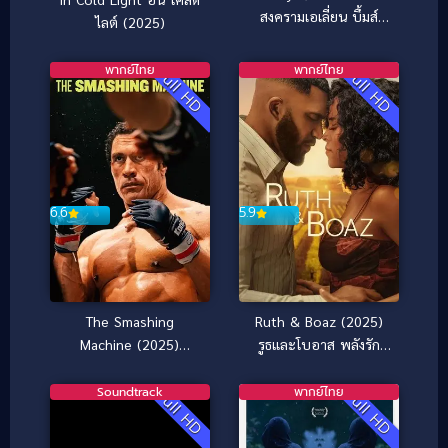
สงครามเอเลี่ยน บึ้มส์
ไลต์ (2025)
จักรวาล
พากย์ไทย
พากย์ไทย
Full HD
Full HD
6.6
5.9
The Smashing
Ruth & Boaz (2025)
Machine (2025)
รูธและโบอาส พลังรัก
ตำนานเครื่องจักรสังเวียน
เยียวยาใจ
เดือด
Soundtrack
พากย์ไทย
Full HD
Full HD