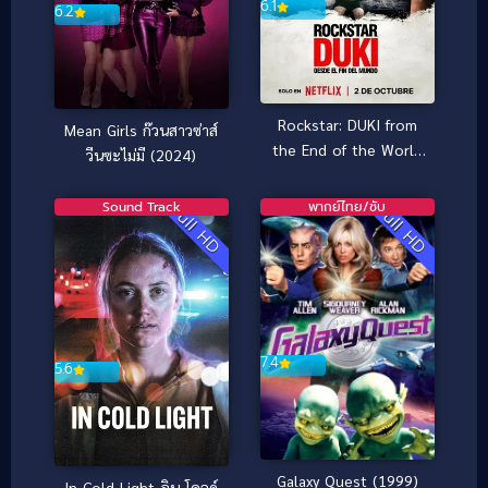
6.1
6.2
Rockstar: DUKI from
Mean Girls ก๊วนสาวซ่าส์
the End of the World
วีนซะไม่มี (2024)
(2025)
Sound Track
พากย์ไทย/ซับ
Full HD
Full HD
7.4
5.6
Galaxy Quest (1999)
In Cold Light อิน โคลด์