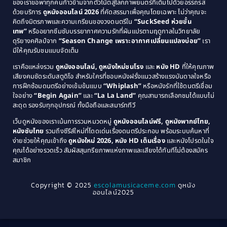
ของเราขอพาทุกคนก้าวข้ามจากตัวโน้ตสู่โลกภาพยนตร์ที่เต็มไปด้วยอรรถรส
Comedy ตลก
(46)
ด้วยบริการ
ดูหนังออนไลน์ 2026
ที่คัดสรรมาเพื่อคุณโดยเฉพาะ ไม่ว่าคุณจะ
1987
1986
คิดถึงมิตรภาพและความเกรียนของวงดนตรีใน
“SuckSeed ห่วยขั้น
1985
1984
Comedy ตลก
(515)
เทพ”
หรืออยากซึมซับบรรยากาศความรักที่ผันแปรตามฤดูกาลในวิทยาลัย
ดุริยางคศิลป์จาก
“Season Change เพราะอากาศเปลี่ยนแปลงบ่อย”
เรา
1983
1982
มีให้คุณรับชมแบบจัดเต็ม
Comedy ตลกขบขัน
(4)
1981
1980
เราคือแหล่งรวม
ดูหนังออนไลน์, ดูหนังใหม่ชนโรง
และ
หนัง HD
ที่ให้คุณภาพ
1979
Coming of Age ก้าวพ้นวัย
(1)
1978
เสียงคมชัดระดับสตูดิโอ สำหรับใครที่ชอบหนังฝรั่งแนวสร้างแรงบันดาลใจหรือ
การฝึกซ้อมดนตรีอย่างเข้มข้นแบบ
“Whiplash”
หรือหนังรักที่ใช้ดนตรีเชื่อม
1976
1975
Coming-of-Age
(3)
ใจอย่าง
“Begin Again”
และ
“La La Land”
คุณสามารถเลือกชมได้แบบไม่
1974
1972
สะดุด รองรับทุกอุปกรณ์ ทั้งมือถือและสมาร์ททีวี
Coming-of-age ชีวิตวัยรุ่น
(21)
1971
1970
เว็บดูหนังของเราเน้นการรวมหมวดหมู่
ดูหนังออนไลน์ฟรี, ดูหนังพากย์ไทย,
หนังซับไทย
รวมถึงซีรีส์ใหม่ที่โดดเด่นเรื่องดนตรีประกอบ พร้อมระบบค้นหาที่
1969
1968
Community
(1)
ง่ายช่วยให้คุณเข้าถึง
ดูหนังใหม่ 2026, หนัง HD เต็มเรื่อง
และหนังโปรดในใจ
1964
1963
คุณได้อย่างรวดเร็ว สัมผัสสุนทรียภาพแห่งภาพและเสียงได้ทันทีไม่ต้องสมัคร
Crime อาชญากรรม
(78)
สมาชิก
1962
1956
1954
1950
Crime อาชญากรรม
(289)
Copyright © 2025
escolamusicaceme.com
ดูหนัง
1940
ออนไลน์2025
Cult Film
(4)
Culture
(8)