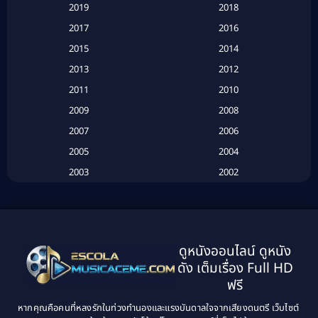
2019
2018
Based on a True Story เรื่องจริง
(20)
2017
2016
Based on a True Story เรื่องจริง
(16)
2015
2014
2013
2012
Based on Novel
(6)
2011
2010
Betrayal
(1)
2009
2008
Biography
(3)
2007
2006
2005
2004
Biography ชีวประวัติ
(26)
2003
2002
Biography ชีวิตจริง
(41)
2001
2000
1999
1998
Black Comedy
(10)
1997
1996
Classic หนังคลาสสิก
(134)
ดูหนังออนไลน์ ดูหนัง
1995
1994
ดัง เต็มเรื่อง Full HD
Classic หนังคลาสสิก
(21)
1993
1992
ฟรี
1991
1990
Classic หนังคลาสสิก
(25)
หากคุณคือคนที่หลงรักในท่วงทำนองและแรงบันดาลใจจากเสียงดนตรี เว็บไซต์
1989
1988