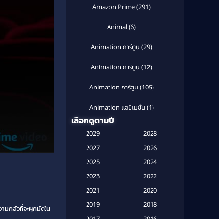
Amazon Prime
(291)
Animal
(6)
Animation การ์ตูน
(29)
Animation การ์ตูน
(12)
Animation การ์ตูน
(105)
Animation แอนิเมชั่น
(1)
เลือกดูตามปี
Anthology
(1)
2029
2028
Apple TV
(20)
2027
2026
2025
2024
Apple TV+
(120)
2023
2022
Based on a True Story สร้างจาก
2021
2020
เรื่องจริง
(2)
2019
2018
ามกลัวที่จะผูกมัดใน
Based on a True Story เรื่องจริง
2017
2016