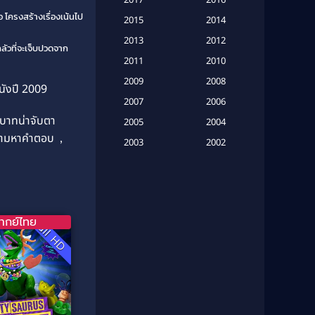
(20)
อ โครงสร้างเรื่องเน้นไป
2015
2014
Based on a True Story เรื่องจริง
2013
2012
วที่จะเจ็บปวดจาก
(16)
2011
2010
2009
Based on Novel
(6)
2008
นังปี 2009
2007
2006
Betrayal
(1)
บาทน่าจับตา
2005
2004
่ตามหาคำตอบ
,
Biography
(3)
2003
2002
2001
2000
Biography ชีวประวัติ
(26)
1999
1998
Biography ชีวิตจริง
(41)
1997
1996
ากย์ไทย
Full HD
1995
1994
Black Comedy
(10)
1993
1992
Classic หนังคลาสสิก
(134)
1991
1990
Classic หนังคลาสสิก
(21)
1989
1988
1987
1986
Classic หนังคลาสสิก
(25)