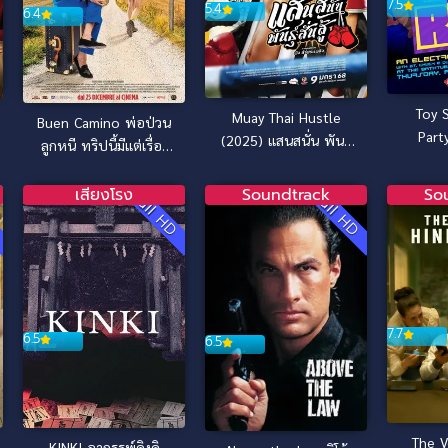
7.5
5.4
6.4
Toy 
Muay Thai Hustle
Buen Camino พ่อป่วน
Part
(2025) แสนสนั่น พันธุ์
ลูกหนี ทริปนี้มีแต่เรื่อง
สั่นสู้
(2025)
เสียงโรง
Soundtrack
So
D
Full HD
Full HD
7.7
6.5
6.5
The V
KINKI อาถรรพ์คิงคิ