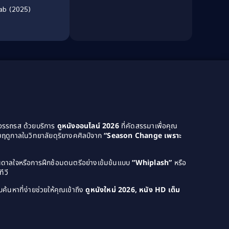
ab (2025)
Dance เต้น
(13)
Dark Comedy ตลกร้าย
(11)
Detective
(21)
Detective สืบสวน
(46)
Detective สืบสวน
(40)
Disaster
(22)
ยอรรถรส ด้วยบริการ
ดูหนังออนไลน์ 2026
ที่คัดสรรมาเพื่อคุณ
ฤดูกาลในวิทยาลัยดุริยางคศิลป์จาก
“Season Change เพราะ
Disney+
(42)
บันดาลใจหรือการฝึกซ้อมดนตรีอย่างเข้มข้นแบบ
“Whiplash”
หรือ
Documentary สารคดี
(4)
ีวี
Documentary สารคดี
(58)
ค้นหาที่ง่ายช่วยให้คุณเข้าถึง
ดูหนังใหม่ 2026, หนัง HD เต็ม
Drama ดราม่า
(120)