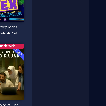
1985
1984
Comedy ตลก
(46)
1983
1982
1981
1980
Comedy ตลก
(515)
1979
1978
Story Toons
Comedy ตลกขบขัน
(4)
1976
1975
ysaurus Rex
Coming of Age ก้าวพ้นวัย
(1)
(2012)
1974
1972
1971
1970
undtrack
Full HD
Coming-of-Age
(3)
1969
1968
Coming-of-age ชีวิตวัยรุ่น
(21)
1964
1963
1962
1956
Community
(1)
1954
1950
Crime อาชญากรรม
(78)
1940
Crime อาชญากรรม
(289)
Cult Film
(4)
oice of Hind
Culture
(8)