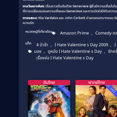
การวิเคราะห์บท:
เรื่องราวเริ่มต้นด้วย Genevieve ผู้ซึ่งมีความเชื่อมั
ที่การเปลี่ยนแปลงความเชื่อของ Genevieve และการเปิดใจให้กับความรั
การแสดง:
Nia Vardalos และ John Corbett ถ่ายทอดบทบาทของ Gen
ความรัก
หมวดหมู่ที่เกี่ยวข้อง
Amazon Prime
,
Comedy ต
แท็ก
4 ป่าช้า
,
I Hate Valentine s Day 2009
,
I
มอง
,
ดูหนัง I Hate Valentine s Day
,
รักคร
เรื่องย่อ I Hate Valentine s Day
ซับไทย
พากย์ไทย
Full HD
Full H