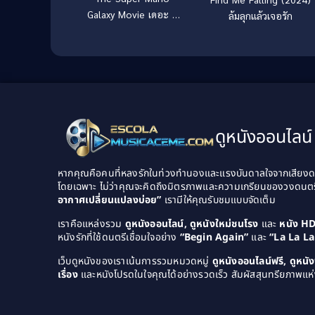
Galaxy Movie เดอะ ซู
ล้มลุกแล้วเจอรัก
เปอร์ มาริโอ กาแล็คซี่
มูฟวี่ (2026)
ดูหนังออนไลน์ 
หากคุณคือคนที่หลงรักในท่วงทำนองและแรงบันดาลใจจากเสียงดนต
โดยเฉพาะ ไม่ว่าคุณจะคิดถึงมิตรภาพและความเกรียนของวงดนต
อากาศเปลี่ยนแปลงบ่อย”
เรามีให้คุณรับชมแบบจัดเต็ม
เราคือแหล่งรวม
ดูหนังออนไลน์, ดูหนังใหม่ชนโรง
และ
หนัง H
หนังรักที่ใช้ดนตรีเชื่อมใจอย่าง
“Begin Again”
และ
“La La L
เว็บดูหนังของเราเน้นการรวมหมวดหมู่
ดูหนังออนไลน์ฟรี, ดูหน
เรื่อง
และหนังโปรดในใจคุณได้อย่างรวดเร็ว สัมผัสสุนทรียภาพแห่