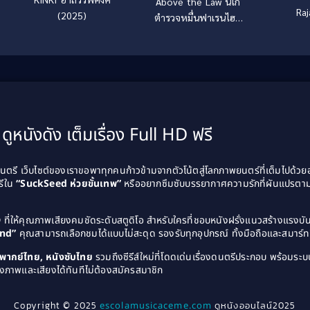
Above the Law นิโก้
Raj
(2025)
ตำรวจหมื่นฟาเรนไฮต์
(1988)
ดูหนังดัง เต็มเรื่อง Full HD ฟรี
รี เว็บไซต์ของเราขอพาทุกคนก้าวข้ามจากตัวโน้ตสู่โลกภาพยนตร์ที่เต็มไปด้ว
รีใน
“SuckSeed ห่วยขั้นเทพ”
หรืออยากซึมซับบรรยากาศความรักที่ผันแปรตาม
D
ที่ให้คุณภาพเสียงคมชัดระดับสตูดิโอ สำหรับใครที่ชอบหนังฝรั่งแนวสร้างแรง
and”
คุณสามารถเลือกชมได้แบบไม่สะดุด รองรับทุกอุปกรณ์ ทั้งมือถือและสมาร์ทท
ังพากย์ไทย, หนังซับไทย
รวมถึงซีรีส์ใหม่ที่โดดเด่นเรื่องดนตรีประกอบ พร้อมระบบ
งภาพและเสียงได้ทันทีไม่ต้องสมัครสมาชิก
Copyright © 2025
escolamusicaceme.com
ดูหนังออนไลน์2025