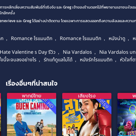
่นในการหลีกเลี่ยงความสัมพันธ์ที่จริงจัง และ Greg เจ้าของร้านดอกไม้ที่พยายามเอาชนะใจเธ
กอีกครั้ง
evieve และ Greg ได้อย่างน่าติดตาม โดยเฉพาะการแสดงออกถึงความลังเลและความกลั
ลก
,
Romance โรแมนติก
,
Romance โรแมนติก
,
หนังน่าดู
,
ห
 Hate Valentine s Day รีวิว
,
Nia Vardalos
,
Nia Vardalos บท
ั้งนี้จะจบลงอย่างไร
,
รักแท้ดูแลไม่ได้
,
หนังรักโรแมนติก
,
หัวใจที
เรื่องอื่นๆที่น่าสนใจ
พากย์ไทย
เสียงโรง
พ
D
Full HD
หนังโรง