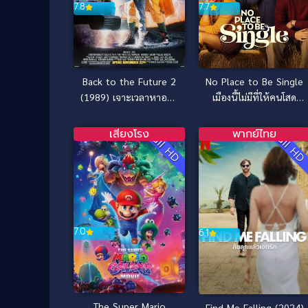
7.8
7.7
Back to the Future 2
No Place to Be Single
(1989) เจาะเวลาหาอดีต
เมืองนี้ไม่มีที่ให้คนโสด
ภาค 2
(2026)
เสียงโรง
พากย์ไทย
Full HD
Full H
7.0
6.1
The Super Mario
Find Me Falling (2024)