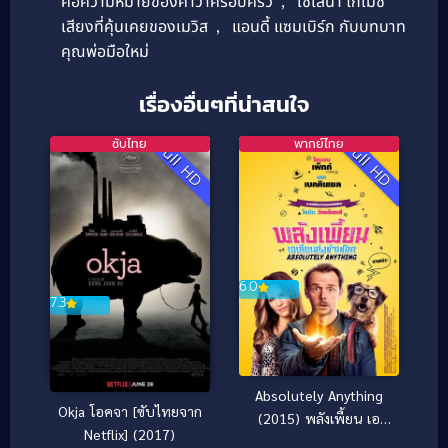
คือความหมายของคำว่าครอบครัว
,
เซเลน่า โกเมซ
เสียงที่คุ้นเคยของเมวิส
,
แอนดี้ แซมเบิร์ก กับบทบาท
คุณพ่อมือใหม่
เรื่องอื่นๆที่น่าสนใจ
ซับไทย
พากย์ไทย
Full HD
Full HD
6.0
7.3
Absolutely Anything
Okja โอคจา [ซับไทยจาก
(2015) พลังเพี้ยน เอ
Netflix] (2017)
เลี่ยนส่งข้ามโลก