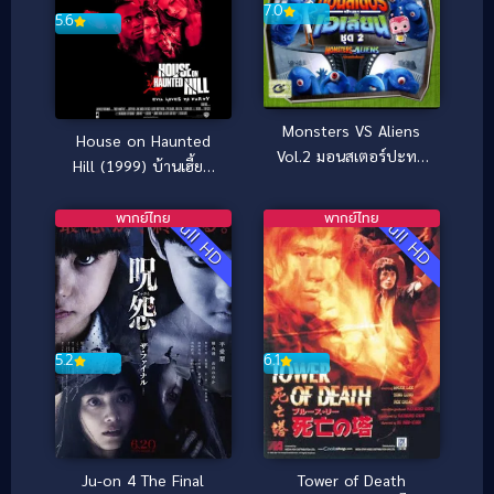
7.0
5.6
Monsters VS Aliens
House on Haunted
Vol.2 มอนสเตอร์ปะทะ
Hill (1999) บ้านเฮี้ยน
เอเลี่ยน ชุด 2
หลอนผวาโลก
พากย์ไทย
พากย์ไทย
Full HD
Full HD
5.2
6.1
Ju-on 4 The Final
Tower of Death