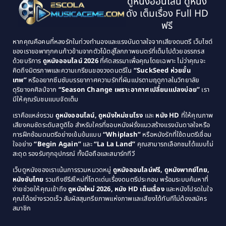
ดูหนังออนไลน์ ดูหนัง
1995
1994
ดัง เต็มเรื่อง Full HD
Classic หนังคลาสสิก
(21)
1993
1992
ฟรี
1991
1990
Classic หนังคลาสสิก
(25)
หากคุณคือคนที่หลงรักในท่วงทำนองและแรงบันดาลใจจากเสียงดนตรี เว็บไซต์
1989
1988
ของเราขอพาทุกคนก้าวข้ามจากตัวโน้ตสู่โลกภาพยนตร์ที่เต็มไปด้วยอรรถรส
Comedy ตลก
(46)
ด้วยบริการ
ดูหนังออนไลน์ 2026
ที่คัดสรรมาเพื่อคุณโดยเฉพาะ ไม่ว่าคุณจะ
1987
1986
คิดถึงมิตรภาพและความเกรียนของวงดนตรีใน
“SuckSeed ห่วยขั้น
1985
1984
Comedy ตลก
(515)
เทพ”
หรืออยากซึมซับบรรยากาศความรักที่ผันแปรตามฤดูกาลในวิทยาลัย
ดุริยางคศิลป์จาก
“Season Change เพราะอากาศเปลี่ยนแปลงบ่อย”
เรา
1983
1982
มีให้คุณรับชมแบบจัดเต็ม
Comedy ตลกขบขัน
(4)
1981
1980
เราคือแหล่งรวม
ดูหนังออนไลน์, ดูหนังใหม่ชนโรง
และ
หนัง HD
ที่ให้คุณภาพ
1979
Coming of Age ก้าวพ้นวัย
(1)
1978
เสียงคมชัดระดับสตูดิโอ สำหรับใครที่ชอบหนังฝรั่งแนวสร้างแรงบันดาลใจหรือ
การฝึกซ้อมดนตรีอย่างเข้มข้นแบบ
“Whiplash”
หรือหนังรักที่ใช้ดนตรีเชื่อม
1976
1975
Coming-of-Age
(3)
ใจอย่าง
“Begin Again”
และ
“La La Land”
คุณสามารถเลือกชมได้แบบไม่
1974
1972
สะดุด รองรับทุกอุปกรณ์ ทั้งมือถือและสมาร์ททีวี
Coming-of-age ชีวิตวัยรุ่น
(21)
1971
1970
เว็บดูหนังของเราเน้นการรวมหมวดหมู่
ดูหนังออนไลน์ฟรี, ดูหนังพากย์ไทย,
หนังซับไทย
รวมถึงซีรีส์ใหม่ที่โดดเด่นเรื่องดนตรีประกอบ พร้อมระบบค้นหาที่
1969
1968
Community
(1)
ง่ายช่วยให้คุณเข้าถึง
ดูหนังใหม่ 2026, หนัง HD เต็มเรื่อง
และหนังโปรดในใจ
1964
1963
คุณได้อย่างรวดเร็ว สัมผัสสุนทรียภาพแห่งภาพและเสียงได้ทันทีไม่ต้องสมัคร
Crime อาชญากรรม
(78)
สมาชิก
1962
1956
1954
1950
Crime อาชญากรรม
(289)