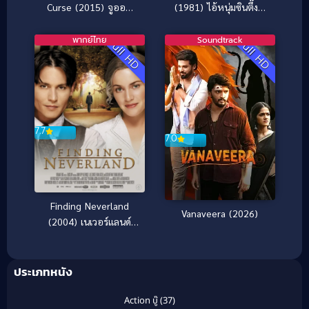
Curse (2015) จูออน
(1981) ไอ้หนุ่มซินตึ๊ง…
ผีดุ 4 ปิดตำนานโคตรดุ
ระห่ำแตก
พากย์ไทย
Soundtrack
Full HD
Full HD
7.7
7.0
Finding Neverland
Vanaveera (2026)
(2004) เนเวอร์แลนด์
แดนรักมหัศจรรย์
ประเภทหนัง
Action บู๊
(37)