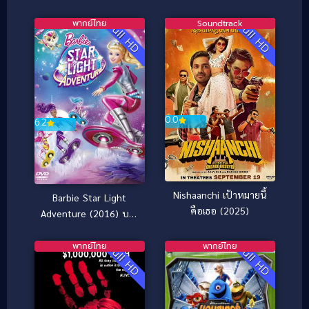
พากย์ไทย
Soundtrack
Full HD
Full HD
0.0
6.2
Nishaanchi เป้าหมายนี้
Barbie Star Light
คือเธอ (2025)
Adventure (2016) บาร์
บี้ ผจญภัยในหมู่ดาว
พากย์ไทย
พากย์ไทย
Full HD
Full HD