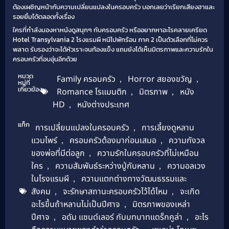
ต้องเผชิญหน้ากับความเปลี่ยนแปลงในครอบครัว บอกเลยว่าเรียกเสียงฮาและ
รอยยิ้มได้ตลอดทั้งเรื่อง
ใครที่กำลังมองหาหนังดูสนุกๆ กับครอบครัว หรืออยากหาอะไรคลายเครียด
Hotel Transylvania 2 โรงแรมผี หนีไปพักร้อน ภาค 2 เป็นตัวเลือกที่ไม่ควร
พลาด รับรองว่าจะได้หัวเราะจนท้องแข็ง แถมยังได้เห็นมิตรภาพและความรักใน
ครอบครัวที่อบอุ่นอีกด้วย
หมวด
Family ครอบครัว
,
Horror สยองขวัญ
,
หมู่ที่
เกี่ยวข้อง
Romance โรแมนติก
,
มิตรภาพ
,
หนัง
HD
,
หนังต่างประเทศ
แท็ก
การเปลี่ยนแปลงในครอบครัว
,
การเลี้ยงดูหลาน
แวมไพร์
,
ครอบครัวต้องมาก่อนเสมอ
,
ความกังวล
ของพ่อที่มีต่อลูก
,
ความรักในครอบครัวที่ไม่เหมือน
ใคร
,
ความสัมพันธ์ระหว่างปู่กับหลาน
,
ความอลเวง
ในโรงแรมผี
,
ความแตกต่างทางวัฒนธรรมและ
สังคม
,
จะรักษาสถานะครอบครัวไว้ได้ไหม
,
จะเกิด
อะไรขึ้นถ้าหลานไม่เป็นปีศาจ
,
มิตรภาพของเหล่า
ปีศาจ
,
อดัม แซนด์เลอร์ กับบทบาทแดร็กคูล่า
,
อะไร