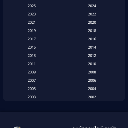
2025
2024
Apple TV+
(120)
2023
2022
Based on a True Story สร้างจากเรื่องจริง
(2)
2021
2020
2019
2018
Based on a True Story เรื่องจริง
(20)
2017
2016
Based on a True Story เรื่องจริง
(16)
2015
2014
2013
2012
Based on Novel
(6)
2011
2010
Betrayal
(1)
2009
2008
Biography
(3)
2007
2006
2005
2004
Biography ชีวประวัติ
(26)
2003
2002
Biography ชีวิตจริง
(41)
2001
2000
1999
1998
Black Comedy
(10)
1997
1996
Classic หนังคลาสสิก
(134)