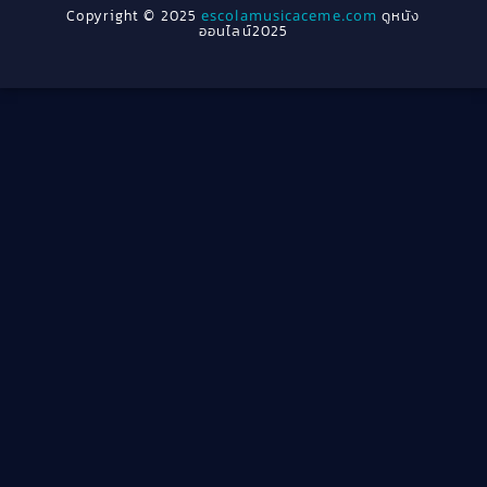
Copyright © 2025
escolamusicaceme.com
ดูหนัง
1940
ออนไลน์2025
Cult Film
(4)
Culture
(8)
Dance เต้น
(13)
Dark Comedy ตลกร้าย
(11)
Detective
(21)
Detective สืบสวน
(46)
Detective สืบสวน
(40)
Disaster
(22)
Disney+
(42)
Documentary สารคดี
(4)
Documentary สารคดี
(58)