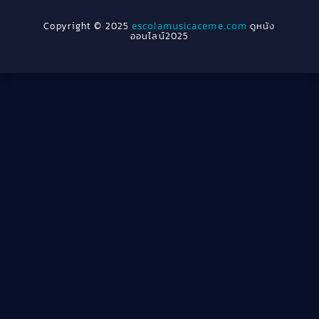
1954
1950
Crime อาชญากรรม
(289)
Copyright © 2025
escolamusicaceme.com
ดูหนัง
1940
ออนไลน์2025
Cult Film
(4)
Culture
(8)
Dance เต้น
(13)
Dark Comedy ตลกร้าย
(11)
Detective
(21)
Detective สืบสวน
(46)
Detective สืบสวน
(40)
Disaster
(22)
Disney+
(42)
Documentary สารคดี
(4)