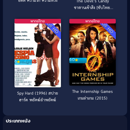
The Devil’s Candy
ซาตานเข้าสิง [ซับไทย]
(2017)
พากย์ไทย
พากย์ไทย
Full HD
Full HD
6.0
6
The Internship Games
Spy Hard (1996) สปาย
เกมล่าเกม (2015)
ฮาร์ด พยัคฆ์อำพยัคฆ์
ประเภทหนัง