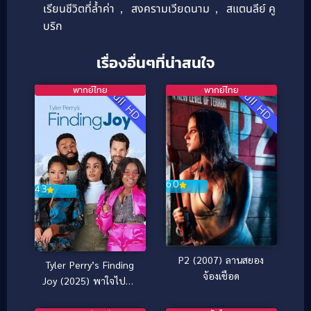
เรียนชีวิตที่ล้ำค่า
,
สงครามเวียดนาม
,
สแตนลีย์ คู
บริก
เรื่องอื่นๆที่น่าสนใจ
พากย์ไทย
พากย์ไทย
Full HD
Full HD
6.0
4.3
P2 (2007) ลานสยอง
Tyler Perry’s Finding
จ้องเชือด
Joy (2025) พาใจไปหา
จอย