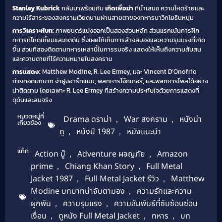
Stanley Kubrick
กลับมาพร้อมกับ
เกิดเพื่อฆ่า
ที่นำเสนอ ความโหดร้ายและ
ความไร้สาระของสงครามเวียดนามผ่านสายตาของทหารนาวิกโยธินหนุ่ม
การวิเคราะห์บท:
ภาพยนตร์แบ่งออกเป็นสองส่วนหลัก ส่วนแรกเน้นการฝึก
ทหารที่โหดเหี้ยมและกดดัน ซึ่งเผยให้เห็นการล้างสมองและความรุนแรงที่เกิด
ขึ้น ส่วนที่สองติดตามทหารเหล่านี้ในการรบจริง แสดงให้เห็นถึงความสับสน
และความตายที่ไร้ความหมายในสงคราม
การแสดง:
Matthew Modine, R. Lee Ermey, และ Vincent D’Onofrio
ถ่ายทอดบทบาท จ่าฝูงฮาร์ทแมน, พลทหารโจ๊กเกอร์, และพลทหารไพลได้อย่าง
น่าติดตาม โดยเฉพาะ R. Lee Ermey ที่สร้างความประทับใจด้วยการแสดงที่
ดุดันและสมจริง
หมวดหมู่ที่
Drama ดราม่า
,
War สงคราม
,
หนังน่า
เกี่ยวข้อง
ดู
,
หนังปี 1987
,
หนังแนะนำ
แท็ก
Action บู๊
,
Adventure ผจญภัย
,
Amazon
prime
,
Chiang Khan Story
,
Full Metal
Jacket 1987
,
Full Metal Jacket รีวิว
,
Matthew
Modine บทบาทน่าจับตามอง
,
ความรักและความ
ผูกพัน
,
ความรุนแรง
,
ความสัมพันธ์ที่ซับซ้อนซ่อน
เงื่อน
,
ดูหนัง Full Metal Jacket
,
ทหาร
,
บท