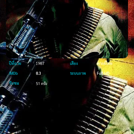
ปีที่ฉาย
1987
เสียง
พากย์ไทย
IMDb
8.3
ระบบภาพ
Full HD
รับชม
51 ครั้ง