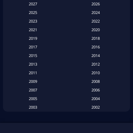
Apple TV
(20)
2027
2026
2025
2024
Apple TV+
(120)
2023
2022
Based on a True Story สร้างจากเรื่องจริง
(2)
2021
2020
2019
2018
Based on a True Story เรื่องจริง
(20)
2017
2016
Based on a True Story เรื่องจริง
(16)
2015
2014
2013
2012
Based on Novel
(6)
2011
2010
Betrayal
(1)
2009
2008
Biography
(3)
2007
2006
2005
2004
Biography ชีวประวัติ
(26)
2003
2002
Biography ชีวิตจริง
(41)
2001
2000
1999
1998
Black Comedy
(10)