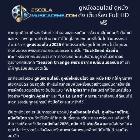
1997
1996
Classic หนังคลาสสิก
(134)
ดูหนังออนไลน์ ดูหนัง
1995
1994
ดัง เต็มเรื่อง Full HD
Classic หนังคลาสสิก
(21)
1993
1992
ฟรี
1991
1990
Classic หนังคลาสสิก
(25)
หากคุณคือคนที่หลงรักในท่วงทำนองและแรงบันดาลใจจากเสียงดนตรี เว็บไซต์
1989
1988
ของเราขอพาทุกคนก้าวข้ามจากตัวโน้ตสู่โลกภาพยนตร์ที่เต็มไปด้วยอรรถรส
Comedy ตลก
(46)
ด้วยบริการ
ดูหนังออนไลน์ 2026
ที่คัดสรรมาเพื่อคุณโดยเฉพาะ ไม่ว่าคุณจะ
1987
1986
คิดถึงมิตรภาพและความเกรียนของวงดนตรีใน
“SuckSeed ห่วยขั้น
1985
1984
Comedy ตลก
(515)
เทพ”
หรืออยากซึมซับบรรยากาศความรักที่ผันแปรตามฤดูกาลในวิทยาลัย
ดุริยางคศิลป์จาก
“Season Change เพราะอากาศเปลี่ยนแปลงบ่อย”
เรา
1983
1982
มีให้คุณรับชมแบบจัดเต็ม
Comedy ตลกขบขัน
(4)
1981
1980
เราคือแหล่งรวม
ดูหนังออนไลน์, ดูหนังใหม่ชนโรง
และ
หนัง HD
ที่ให้คุณภาพ
1979
Coming of Age ก้าวพ้นวัย
(1)
1978
เสียงคมชัดระดับสตูดิโอ สำหรับใครที่ชอบหนังฝรั่งแนวสร้างแรงบันดาลใจหรือ
การฝึกซ้อมดนตรีอย่างเข้มข้นแบบ
“Whiplash”
หรือหนังรักที่ใช้ดนตรีเชื่อม
1976
1975
Coming-of-Age
(3)
ใจอย่าง
“Begin Again”
และ
“La La Land”
คุณสามารถเลือกชมได้แบบไม่
1974
1972
สะดุด รองรับทุกอุปกรณ์ ทั้งมือถือและสมาร์ททีวี
Coming-of-age ชีวิตวัยรุ่น
(21)
1971
1970
เว็บดูหนังของเราเน้นการรวมหมวดหมู่
ดูหนังออนไลน์ฟรี, ดูหนังพากย์ไทย,
หนังซับไทย
รวมถึงซีรีส์ใหม่ที่โดดเด่นเรื่องดนตรีประกอบ พร้อมระบบค้นหาที่
1969
1968
Community
(1)
ง่ายช่วยให้คุณเข้าถึง
ดูหนังใหม่ 2026, หนัง HD เต็มเรื่อง
และหนังโปรดในใจ
1964
1963
คุณได้อย่างรวดเร็ว สัมผัสสุนทรียภาพแห่งภาพและเสียงได้ทันทีไม่ต้องสมัคร
Crime อาชญากรรม
(78)
สมาชิก
1962
1956