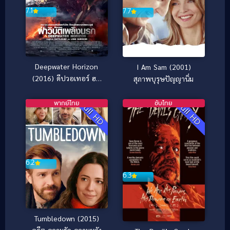
7.1
7.7
Deepwater Horizon
I Am Sam (2001)
(2016) ดีปวอเทอร์ ฮอ
สุภาพบุรุษปัญญานิ่ม
ไรซัน ฝ่าวิบัติเพลิงนรก
พากย์ไทย
ซับไทย
Full HD
Full HD
6.2
6.3
Tumbledown (2015)
อดีต ความรัก ความหวัง