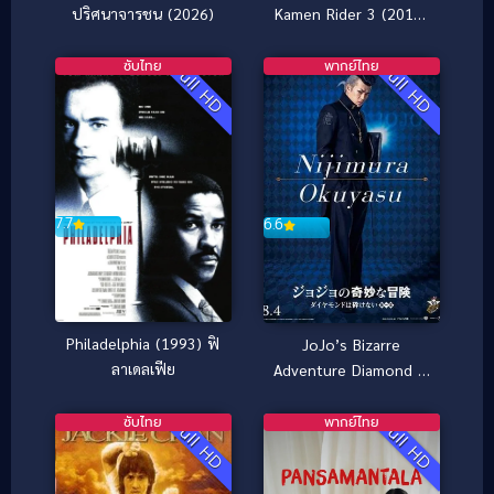
Kamen Rider 3 (2015)
ปริศนาจารชน (2026)
มหาศึกฮีโร่ประจัญบาน
GP ปะทะ คาเมนไรเดอร์
ซับไทย
พากย์ไทย
Full HD
Full HD
หมายเลข 3
7.7
6.6
Philadelphia (1993) ฟิ
JoJo’s Bizarre
ลาเดลเฟีย
Adventure Diamond Is
Unbreakable –
Chapter 1 โจโจ้ โจ๋ซ่าส์
ซับไทย
พากย์ไทย
Full HD
Full HD
ล่าข้ามศตวรรษ (2017)