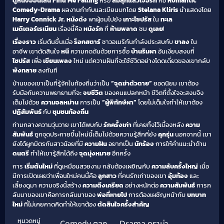
ดูหนังออนไลน์
Find Me Falling
หรือ
ล้มลุกแล้วเจอรัก
คือ
Romantic
Comedy-Drama
ผลงานกำกับและเขียนบทโดย
Stelana Kliris
นำแสดงโดย
Harry Connick Jr.
หนังดัง
พาผู้ชมไปยัง
เกาะไซปรัส
ใน
ทะเล
เมดิเตอร์เรเนียน
เรื่องนี้คือ
หนังรัก
ที่
ห้ามพลาด
ชม
ดูเลย
!
เรื่องราว
เริ่มต้นขึ้นเมื่อ
ร็อกสตาร์
ชาวอเมริกันกำลังประสบกับ
ขาลง
ใน
อาชีพ เขาตัดสินใจ
หนี
ความกดดันด้วยการซื้อ
บ้านริมผา
อันเงียบสงบที่
ไซปรัส
เพื่อ
เขียนเพลง
ใหม่ แต่ความฝันที่จะใช้ชีวิตอย่างโดดเดี่ยวของเขากลับ
พังทลาย
ลงทันที
บ้านของเขาเป็นที่รู้จักในท้องถิ่นว่าเป็น
“จุดฆ่าตัวตาย”
ยอดนิยม เขาต้อง
รับมือกับความพยายามที่จะ
จบชีวิต
ของคนแปลกหน้า ชีวิตที่ตั้งใจจะสงบจึง
เต็มไปด้วย
ความอลหม่าน
การเป็น
“ผู้พิทักษ์ผา”
โดยไม่เต็มใจทำให้เขาต้อง
ปฏิสัมพันธ์
กับ
ชุมชนท้องถิ่น
ท่ามกลางความวุ่นวาย เขาได้พบกับ
รักครั้งเก่า
ที่เคยทิ้งไว้เบื้องหลัง
ความ
สัมพันธ์
ถูกจุดประกายขึ้นใหม่นี้เต็มไปด้วยความรู้สึกที่ยัง
คุกรุ่น
นอกจากนี้ เขา
ยังได้ผูกมิตรกับสาวน้อยที่มี
ความฝัน
อยากเป็น
นักร้อง
การให้คำแนะนำด้าน
ดนตรี
ทำให้เขารู้สึกได้ถึง
จุดมุ่งหมาย
อีกครั้ง
การ
เริ่มต้นใหม่
ที่ดูเหมือนสวยงาม กลับต้องเผชิญกับ
ความลับครั้งใหญ่
เมื่อ
มีการเปิดเผยว่าเพื่อนใหม่คนนี้คือ
ลูกสาว
ที่คนรักเก่าของเขา
อุ้มท้อง
และ
เลี้ยงดูมา ความจริงนี้สร้าง
ความตึงเครียด
อย่างหนักต่อ
ความสัมพันธ์
การก
ลับมาของเขาคือการกลับมาของ
พ่อที่หายไป
การต้องเผชิญหน้ากับ
บทบาท
ใหม่
ที่ไม่เคยคาดคิดทำให้เขาต้อง
ตัดสินใจครั้งสำคัญ
หมวดหมู่
Comedy ตลก
,
Drama ดราม่า
,