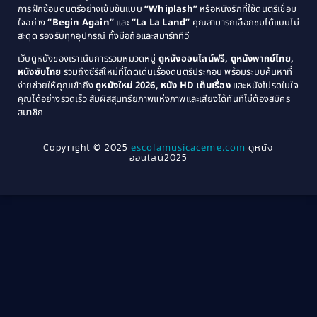
การฝึกซ้อมดนตรีอย่างเข้มข้นแบบ
“Whiplash”
หรือหนังรักที่ใช้ดนตรีเชื่อม
1976
1975
Coming-of-Age
(3)
ใจอย่าง
“Begin Again”
และ
“La La Land”
คุณสามารถเลือกชมได้แบบไม่
1974
1972
สะดุด รองรับทุกอุปกรณ์ ทั้งมือถือและสมาร์ททีวี
Coming-of-age ชีวิตวัยรุ่น
(21)
1971
1970
เว็บดูหนังของเราเน้นการรวมหมวดหมู่
ดูหนังออนไลน์ฟรี, ดูหนังพากย์ไทย,
หนังซับไทย
รวมถึงซีรีส์ใหม่ที่โดดเด่นเรื่องดนตรีประกอบ พร้อมระบบค้นหาที่
1969
1968
Community
(1)
ง่ายช่วยให้คุณเข้าถึง
ดูหนังใหม่ 2026, หนัง HD เต็มเรื่อง
และหนังโปรดในใจ
1964
1963
คุณได้อย่างรวดเร็ว สัมผัสสุนทรียภาพแห่งภาพและเสียงได้ทันทีไม่ต้องสมัคร
Crime อาชญากรรม
(78)
สมาชิก
1962
1956
1954
1950
Crime อาชญากรรม
(289)
Copyright © 2025
escolamusicaceme.com
ดูหนัง
1940
ออนไลน์2025
Cult Film
(4)
Culture
(8)
Dance เต้น
(13)
Dark Comedy ตลกร้าย
(11)
Detective
(21)
Detective สืบสวน
(46)