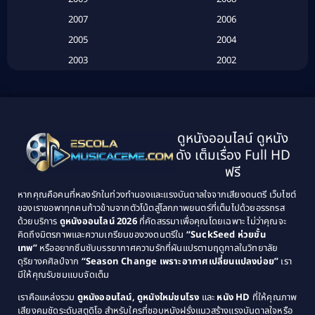
Biography
(3)
2007
2006
2005
2004
Biography ชีวประวัติ
(26)
2003
2002
Biography ชีวิตจริง
(41)
2001
2000
1999
1998
Black Comedy
(10)
1997
1996
Classic หนังคลาสสิก
(134)
ดูหนังออนไลน์ ดูหนัง
1995
1994
ดัง เต็มเรื่อง Full HD
Classic หนังคลาสสิก
(21)
1993
1992
ฟรี
1991
1990
Classic หนังคลาสสิก
(25)
หากคุณคือคนที่หลงรักในท่วงทำนองและแรงบันดาลใจจากเสียงดนตรี เว็บไซต์
1989
1988
ของเราขอพาทุกคนก้าวข้ามจากตัวโน้ตสู่โลกภาพยนตร์ที่เต็มไปด้วยอรรถรส
Comedy ตลก
(46)
ด้วยบริการ
ดูหนังออนไลน์ 2026
ที่คัดสรรมาเพื่อคุณโดยเฉพาะ ไม่ว่าคุณจะ
1987
1986
คิดถึงมิตรภาพและความเกรียนของวงดนตรีใน
“SuckSeed ห่วยขั้น
1985
1984
Comedy ตลก
(515)
เทพ”
หรืออยากซึมซับบรรยากาศความรักที่ผันแปรตามฤดูกาลในวิทยาลัย
ดุริยางคศิลป์จาก
“Season Change เพราะอากาศเปลี่ยนแปลงบ่อย”
เรา
1983
1982
มีให้คุณรับชมแบบจัดเต็ม
Comedy ตลกขบขัน
(4)
1981
1980
เราคือแหล่งรวม
ดูหนังออนไลน์, ดูหนังใหม่ชนโรง
และ
หนัง HD
ที่ให้คุณภาพ
1979
Coming of Age ก้าวพ้นวัย
(1)
1978
เสียงคมชัดระดับสตูดิโอ สำหรับใครที่ชอบหนังฝรั่งแนวสร้างแรงบันดาลใจหรือ