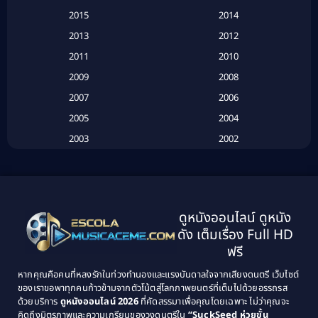
Based on a True Story เรื่องจริง
(16)
2015
2014
2013
2012
Based on Novel
(6)
2011
2010
Betrayal
(1)
2009
2008
Biography
(3)
2007
2006
2005
2004
Biography ชีวประวัติ
(26)
2003
2002
Biography ชีวิตจริง
(41)
2001
2000
1999
1998
Black Comedy
(10)
1997
1996
Classic หนังคลาสสิก
(134)
ดูหนังออนไลน์ ดูหนัง
1995
1994
ดัง เต็มเรื่อง Full HD
Classic หนังคลาสสิก
(21)
1993
1992
ฟรี
1991
1990
Classic หนังคลาสสิก
(25)
หากคุณคือคนที่หลงรักในท่วงทำนองและแรงบันดาลใจจากเสียงดนตรี เว็บไซต์
1989
1988
ของเราขอพาทุกคนก้าวข้ามจากตัวโน้ตสู่โลกภาพยนตร์ที่เต็มไปด้วยอรรถรส
Comedy ตลก
(46)
ด้วยบริการ
ดูหนังออนไลน์ 2026
ที่คัดสรรมาเพื่อคุณโดยเฉพาะ ไม่ว่าคุณจะ
1987
1986
คิดถึงมิตรภาพและความเกรียนของวงดนตรีใน
“SuckSeed ห่วยขั้น