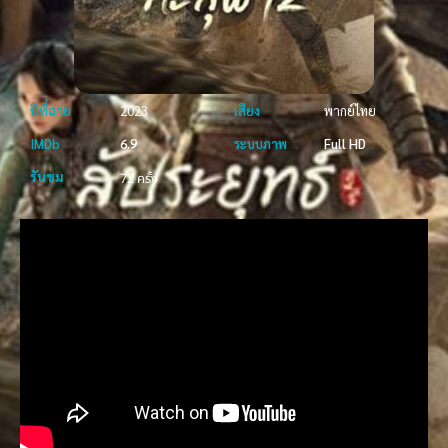
ปีที่ฉาย
2023
เสียง
พากย์ไทย
IMDb
6.9
ระบบภาพ
Full HD
รับชม
72 ครั้ง