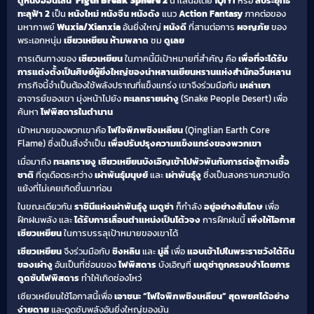
ดูหนังออนไลน์
Figth Break Sphere 2
นำเสนอโดย
iQIYI
หรือ
สัประยุทธ์
ทะลุฟ้า 2
เป็น
หนังใหม่
หนังจีน
หนังดัง
แนว
Action
Fantasy
ภาคต่อของ
มหากาพย์
Wuxia/Xianxia
อันยิ่งใหญ่
หนังดี
ที่สานต่อการ
ผจญภัย
ของ
พระเอกหนุ่ม
เซียวเหยียน
ห้ามพลาด
ชม
ดูเลย
การเดินทางของ
เซียวเหยียน
ในภาคนี้มีเป้าหมายที่สำคัญ คือ
เพื่อที่จะได้รับ
การแต่งตั้งเป็นศิษย์ผู้ยิ่งใหญ่ของน่าหลานเยียนหรานแห่งสำนักอวิ๋นหลาน
ภารกิจนี้จำเป็นต้องใช้พลังปราณที่แข็งแกร่ง เขาจึงร่วมมือกับ
เหล่าเยา
อาจารย์ของเขา มุ่งหน้าไปยัง
ทะเลทรายเผ่างู
(Snake People Desert) เพื่อ
ค้นหา
ไฟพิสดารในตำนาน
เป้าหมายของพวกเขาคือ
ไฟใจพิภพชิงเหลียน
(Qinglian Earth Core
Flame) ซึ่งเป็นสิ่งจำเป็น
เพื่อปรับปรุงความแข็งแกร่งของพวกเขา
เมื่อมาถึง
ทะเลทรายงู
เซียวเหยียนบังเอิญเข้าไปพัวพันกับการต่อสู้ทางเชื้อ
ชาติ
ที่ดุเดือดระหว่าง
เผ่าพันธุ์มนุษย์
และ
เผ่าพันธุ์งู
ซึ่งเป็นสงครามความขัด
แย้งที่ไม่เคยเกิดขึ้นมาก่อน
ในขณะเดียวกัน
ราชินีแห่งเผ่าพันธุ์งู เมดูซ่า
ก็กำลัง
อยู่อย่างสันโดษ
เพื่อ
ฝึกฝนพลัง และ
ได้รับการเลื่อนตำแหน่งเป็นโต้วจง
การฝึกฝนนี้
เพิ่งให้โอกาส
เซียวเหยียน
ในการบรรลุเป้าหมายของเขาได้
เซียวเหยียน
จึงร่วมมือกับ
ชิงหลิน
และ
มู่ลี่
เพื่อ
แอบเข้าไปในพระราชวังใต้ดิน
ของเผ่างู
อันเป็นที่ซ่อนของ
ไฟพิสดาร
บังเอิญที่
เมดูซ่าถูกครอบงำโดยการ
ดูดซับไฟพิสดาร
ทำให้เกิดช่องโหว่
เซียวเหยียนใช้โอกาสนี้เพื่อ
เอาชนะ “ไฟใจพิภพชิงเหลียน” สุดพยศได้อย่าง
ง่ายดาย
และดูดซับพลังอันยิ่งใหญ่ของมัน