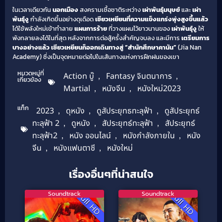
ในเวลาเดียวกัน
นอกเมือง
สงครามเชื้อชาติระหว่าง
เผ่าพันธุ์มนุษย์
และ
เผ่า
พันธุ์งู
กำลังเกิดขึ้นอย่างดุเดือด
เซียวเหยียนที่ความแข็งแกร่งพุ่งสูงขึ้นแล้ว
ได้ใช้พลังใหม่เข้าทำลาย
แผนการร้าย
ที่วางแผนไว้ยาวนานของ
เผ่าพันธุ์งู
ให้
พังทลายลงได้ในที่สุด หลังจากการต่อสู้ครั้งสำคัญจบลง และมีการ
เตรียมการ
บางอย่างแล้ว
เซียวเหยียนก็ออกเดินทางสู่ “สำนักศึกษาคานัน”
(Jia Nan
Academy) ซึ่งเป็นจุดหมายต่อไปในเส้นทางแห่งการฝึกฝนของเขา
หมวดหมู่ที่
Action บู๊
,
Fantasy จินตนาการ
,
เกี่ยวข้อง
Martial
,
หนังจีน
,
หนังใหม่2023
แท็ก
2023
,
ดุหนัง
,
ดูสัประยุทธทะลุฟ้า
,
ดูสัประยุทธ์
ทะลุฟ้า 2
,
ดูหนัง
,
สัประยุทธ์ทะลุฟ้า
,
สัประยุทธ์
ทะลุฟ้า2
,
หนัง ออนไลน์
,
หนังกำลังภายใน
,
หนัง
จีน
,
หนังแฟนตาซี
,
หนังใหม่
เรื่องอื่นๆที่น่าสนใจ
Soundtrack
Soundtrack
Full HD
Full HD