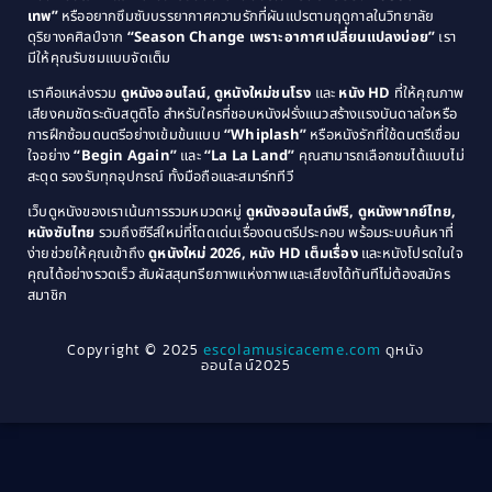
1985
1984
Comedy ตลก
(515)
เทพ”
หรืออยากซึมซับบรรยากาศความรักที่ผันแปรตามฤดูกาลในวิทยาลัย
ดุริยางคศิลป์จาก
“Season Change เพราะอากาศเปลี่ยนแปลงบ่อย”
เรา
1983
1982
มีให้คุณรับชมแบบจัดเต็ม
Comedy ตลกขบขัน
(4)
1981
1980
เราคือแหล่งรวม
ดูหนังออนไลน์, ดูหนังใหม่ชนโรง
และ
หนัง HD
ที่ให้คุณภาพ
1979
Coming of Age ก้าวพ้นวัย
(1)
1978
เสียงคมชัดระดับสตูดิโอ สำหรับใครที่ชอบหนังฝรั่งแนวสร้างแรงบันดาลใจหรือ
การฝึกซ้อมดนตรีอย่างเข้มข้นแบบ
“Whiplash”
หรือหนังรักที่ใช้ดนตรีเชื่อม
1976
1975
Coming-of-Age
(3)
ใจอย่าง
“Begin Again”
และ
“La La Land”
คุณสามารถเลือกชมได้แบบไม่
1974
1972
สะดุด รองรับทุกอุปกรณ์ ทั้งมือถือและสมาร์ททีวี
Coming-of-age ชีวิตวัยรุ่น
(21)
1971
1970
เว็บดูหนังของเราเน้นการรวมหมวดหมู่
ดูหนังออนไลน์ฟรี, ดูหนังพากย์ไทย,
หนังซับไทย
รวมถึงซีรีส์ใหม่ที่โดดเด่นเรื่องดนตรีประกอบ พร้อมระบบค้นหาที่
1969
1968
Community
(1)
ง่ายช่วยให้คุณเข้าถึง
ดูหนังใหม่ 2026, หนัง HD เต็มเรื่อง
และหนังโปรดในใจ
1964
1963
คุณได้อย่างรวดเร็ว สัมผัสสุนทรียภาพแห่งภาพและเสียงได้ทันทีไม่ต้องสมัคร
Crime อาชญากรรม
(78)
สมาชิก
1962
1956
1954
1950
Crime อาชญากรรม
(289)
Copyright © 2025
escolamusicaceme.com
ดูหนัง
1940
ออนไลน์2025
Cult Film
(4)
Culture
(8)
Dance เต้น
(13)