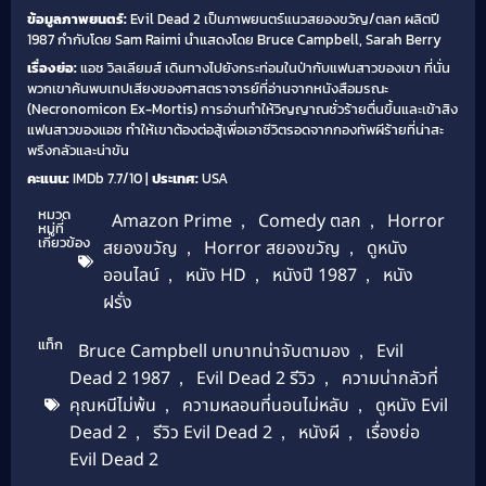
ข้อมูลภาพยนตร์:
Evil Dead 2 เป็นภาพยนตร์แนวสยองขวัญ/ตลก ผลิตปี
1987 กำกับโดย Sam Raimi นำแสดงโดย Bruce Campbell, Sarah Berry
เรื่องย่อ:
แอช วิลเลียมส์ เดินทางไปยังกระท่อมในป่ากับแฟนสาวของเขา ที่นั่น
พวกเขาค้นพบเทปเสียงของศาสตราจารย์ที่อ่านจากหนังสือมรณะ
(Necronomicon Ex-Mortis) การอ่านทำให้วิญญาณชั่วร้ายตื่นขึ้นและเข้าสิง
แฟนสาวของแอช ทำให้เขาต้องต่อสู้เพื่อเอาชีวิตรอดจากกองทัพผีร้ายที่น่าสะ
พรึงกลัวและน่าขัน
คะแนน:
IMDb 7.7/10 |
ประเทศ:
USA
หมวด
Amazon Prime
,
Comedy ตลก
,
Horror
หมู่ที่
เกี่ยวข้อง
สยองขวัญ
,
Horror สยองขวัญ
,
ดูหนัง
ออนไลน์
,
หนัง HD
,
หนังปี 1987
,
หนัง
ฝรั่ง
แท็ก
Bruce Campbell บทบาทน่าจับตามอง
,
Evil
Dead 2 1987
,
Evil Dead 2 รีวิว
,
ความน่ากลัวที่
คุณหนีไม่พ้น
,
ความหลอนที่นอนไม่หลับ
,
ดูหนัง Evil
Dead 2
,
รีวิว Evil Dead 2
,
หนังผี
,
เรื่องย่อ
Evil Dead 2