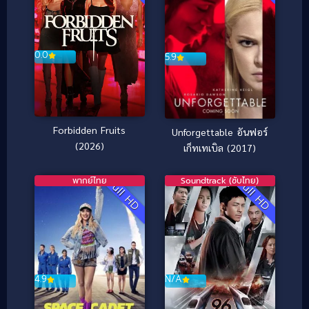
0.0
5.9
Forbidden Fruits
Unforgettable อันฟอร์
(2026)
เก็ทเทเบิล (2017)
พากย์ไทย
Soundtrack (ซับไทย)
Full HD
Full HD
4.9
N/A