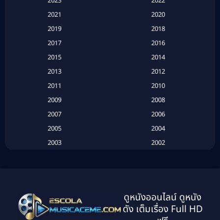
2023
2022
Based on a True Story สร้างจากเรื่องจริง
(2)
2021
2020
2019
2018
Based on a True Story เรื่องจริง
(16)
2017
2016
Based on a True Story เรื่องจริง
(20)
2015
2014
2013
2012
Based on Novel
(6)
2011
2010
Betrayal
(1)
2009
2008
Biography
(3)
2007
2006
2005
2004
Biography ชีวประวัติ
(26)
2003
2002
Biography ชีวิตจริง
(41)
2001
2000
1999
1998
Black Comedy
(10)
1997
1996
Classic หนังคลาสสิก
(25)
ดูหนังออนไลน์ ดูหนัง
1995
1994
ดัง เต็มเรื่อง Full HD
Classic หนังคลาสสิก
(134)
1993
1992