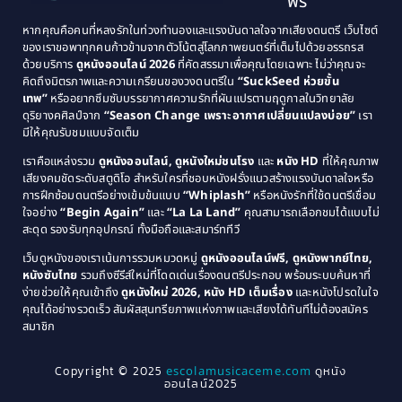
ฟรี
1991
1990
Classic หนังคลาสสิก
(21)
หากคุณคือคนที่หลงรักในท่วงทำนองและแรงบันดาลใจจากเสียงดนตรี เว็บไซต์
1989
1988
ของเราขอพาทุกคนก้าวข้ามจากตัวโน้ตสู่โลกภาพยนตร์ที่เต็มไปด้วยอรรถรส
Comedy ตลก
(515)
ด้วยบริการ
ดูหนังออนไลน์ 2026
ที่คัดสรรมาเพื่อคุณโดยเฉพาะ ไม่ว่าคุณจะ
1987
1986
คิดถึงมิตรภาพและความเกรียนของวงดนตรีใน
“SuckSeed ห่วยขั้น
1985
1984
Comedy ตลก
(46)
เทพ”
หรืออยากซึมซับบรรยากาศความรักที่ผันแปรตามฤดูกาลในวิทยาลัย
ดุริยางคศิลป์จาก
“Season Change เพราะอากาศเปลี่ยนแปลงบ่อย”
เรา
1983
1982
มีให้คุณรับชมแบบจัดเต็ม
Comedy ตลกขบขัน
(4)
1981
1980
เราคือแหล่งรวม
ดูหนังออนไลน์, ดูหนังใหม่ชนโรง
และ
หนัง HD
ที่ให้คุณภาพ
1979
Coming of Age ก้าวพ้นวัย
(1)
1978
เสียงคมชัดระดับสตูดิโอ สำหรับใครที่ชอบหนังฝรั่งแนวสร้างแรงบันดาลใจหรือ
การฝึกซ้อมดนตรีอย่างเข้มข้นแบบ
“Whiplash”
หรือหนังรักที่ใช้ดนตรีเชื่อม
1976
1975
Coming-of-Age
(3)
ใจอย่าง
“Begin Again”
และ
“La La Land”
คุณสามารถเลือกชมได้แบบไม่
1974
1972
สะดุด รองรับทุกอุปกรณ์ ทั้งมือถือและสมาร์ททีวี
Coming-of-age ชีวิตวัยรุ่น
(21)
1971
1970
เว็บดูหนังของเราเน้นการรวมหมวดหมู่
ดูหนังออนไลน์ฟรี, ดูหนังพากย์ไทย,
หนังซับไทย
รวมถึงซีรีส์ใหม่ที่โดดเด่นเรื่องดนตรีประกอบ พร้อมระบบค้นหาที่
1969
1968
Community
(1)
ง่ายช่วยให้คุณเข้าถึง
ดูหนังใหม่ 2026, หนัง HD เต็มเรื่อง
และหนังโปรดในใจ
1964
1963
คุณได้อย่างรวดเร็ว สัมผัสสุนทรียภาพแห่งภาพและเสียงได้ทันทีไม่ต้องสมัคร
Crime อาชญากรรม
(289)
สมาชิก
1962
1956
1954
1950
Crime อาชญากรรม
(78)
Copyright © 2025
escolamusicaceme.com
ดูหนัง
1940
ออนไลน์2025
Cult Film
(4)