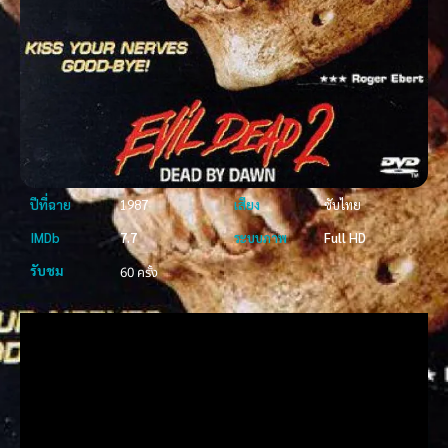
ปีที่ฉาย
1987
เสียง
ซับไทย
IMDb
7.7
ระบบภาพ
Full HD
รับชม
60 ครั้ง