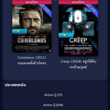
พากย์ไทย
พากย์ไทย
Full HD
Full HD
6.0
6.0
Coriolanus (2011)
Creep (2004) อสูรใต้ดิน
จอมคนคลั่งล้างโคตร
คนกินมนุษย์
ประเภทหนัง
Action บู๊
(37)
Action บู๊
(694)