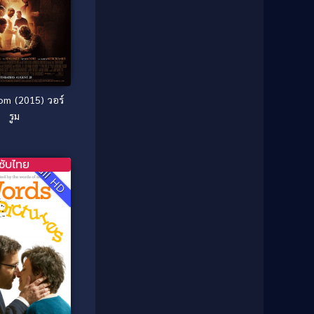
1987
1986
Classic หนังคลาสสิก
(25)
1985
1984
Comedy ตลก
(46)
1983
1982
1981
1980
Comedy ตลก
(515)
1979
1978
m (2015) วอร์
Comedy ตลกขบขัน
(4)
1976
1975
รูม
Coming of Age ก้าวพ้นวัย
(1)
1974
1972
1971
1970
Coming-of-Age
(3)
ซับไทย
Full HD
1969
1968
Coming-of-age ชีวิตวัยรุ่น
(21)
1964
1963
1962
1956
Community
(1)
1954
1950
Crime อาชญากรรม
(78)
1940
Crime อาชญากรรม
(289)
Cult Film
(4)