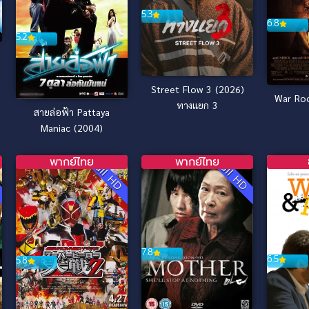
5.3
6.8
5.2
Street Flow 3 (2026)
War Roo
ทางแยก 3
สายล่อฟ้า Pattaya
Maniac (2004)
พากย์ไทย
พากย์ไทย
D
Full HD
Full HD
7.8
6.5
5.8