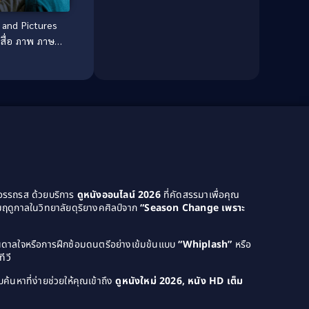
Culture
(8)
and Pictures
 สื่อ ภาพ ภาษา
Dance เต้น
(13)
รัก
Dark Comedy ตลกร้าย
(11)
Detective
(21)
Detective สืบสวน
(46)
Detective สืบสวน
(40)
Disaster
(22)
ยอรรถรส ด้วยบริการ
ดูหนังออนไลน์ 2026
ที่คัดสรรมาเพื่อคุณ
ฤดูกาลในวิทยาลัยดุริยางคศิลป์จาก
“Season Change เพราะ
Disney+
(42)
Documentary สารคดี
(4)
บันดาลใจหรือการฝึกซ้อมดนตรีอย่างเข้มข้นแบบ
“Whiplash”
หรือ
ีวี
Documentary สารคดี
(58)
ค้นหาที่ง่ายช่วยให้คุณเข้าถึง
ดูหนังใหม่ 2026, หนัง HD เต็ม
Drama ดราม่า
(120)