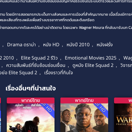
 คนล้มคนเลว ที่นำเสนอความซับซ้อนของปัญหาคอร์รัปชันในระบบตำรวจและวงการการเ
าติดตาม โดยมีการสอดแทรกประเด็นทางสังคมและการเมืองที่สำคัญมากมาย เนื้อเรื่องมีการห
พและเสียงที่ทรงพลังเพื่อสร้างบรรยากาศที่กดดันและตึงเครียด
่ายทอดบทบาทตัวละครได้อย่างน่าติดตาม โดยเฉพาะ Wagner Moura ที่กลับมารับบท 
,
Drama ดราม่า
,
หนัง HD
,
หนังปี 2010
,
หนังฝรั่ง
 2 2010
,
Elite Squad 2 รีวิว
,
Emotional Movies 2025
,
Wag
,
ความสัมพันธ์ที่ซับซ้อนซ่อนเงื่อน
,
ดูหนัง Elite Squad 2
,
วิจาร
่องย่อ Elite Squad 2
,
เรื่องราวที่กินใจ
เรื่องอื่นๆที่น่าสนใจ
พากย์ไทย
พากย์ไทย
พ
D
Full HD
Full HD