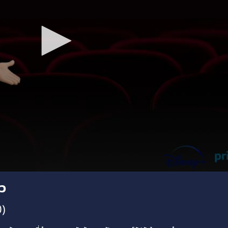
ลว
0)