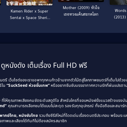
Mother (2009) หัวใจ
Words 
Kamen Rider x Super
เธอทวงแค้นสะกดโลก
(2013)
Sentai x Space Sheriff
Super Hero Taisen Z
(2013) มาสค์ไรเดอร์ x ซู
เปอร์เซนไท x ตำรวจ
อวกาศ ซูเปอร์ฮีโร่ไทเซน
Z
ดูหนังดัง เต็มเรื่อง Full HD ฟรี
รี เว็บไซต์ของเราขอพาทุกคนก้าวข้ามจากตัวโน้ตสู่โลกภาพยนตร์ที่เต็มไปด้ว
รีใน
“SuckSeed ห่วยขั้นเทพ”
หรืออยากซึมซับบรรยากาศความรักที่ผันแปรตาม
D
ที่ให้คุณภาพเสียงคมชัดระดับสตูดิโอ สำหรับใครที่ชอบหนังฝรั่งแนวสร้างแรง
and”
คุณสามารถเลือกชมได้แบบไม่สะดุด รองรับทุกอุปกรณ์ ทั้งมือถือและสมาร์ทท
ังพากย์ไทย, หนังซับไทย
รวมถึงซีรีส์ใหม่ที่โดดเด่นเรื่องดนตรีประกอบ พร้อมระบบ
งภาพและเสียงได้ทันทีไม่ต้องสมัครสมาชิก