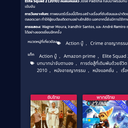
Elite Squad 2 (2010) คนล้มคนเลว
José Padilha กลับมาพร้อมกับ
เข้มข้น
การวิเคราะห์บท:
ภาพยนตร์เรื่องนี้มีโครงสร้างเรื่องที่ซับซ้อนและน่
ตลอดเวลา ทำให้ผู้ชมต้องติดตามอย่างใกล้ชิด นอกจากนี้ยังมีการใช้ภา
การแสดง:
Wagner Moura, Irandhir Santos, และ André Ramiro ถ
ได้อย่างยอดเยี่ยมอีกครั้ง
หมวดหมู่ที่เกี่ยวข้อง
Action บู๊
,
Crime อาชญากรรม
แท็ก
Action บู๊
,
Amazon prime
,
Elite Squad
บทบาทน่าจับตามอง
,
การต่อสู้ที่เดิมพันด้วยชีวิต
2010
,
หนังอาชญากรรม
,
หนังแอคชั่น
,
เรื
ซับไทย
พากย์ไทย
Full HD
Full H
6.4