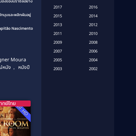
มืองของบราซิลอย่าง
Based on a True Story เรื่องจริง
2017
2016
(20)
ักมุมและพลิกผันอยู่
2015
2014
Based on a True Story เรื่องจริง
2013
2012
Capitão Nascimento
(16)
2011
2010
2009
Based on Novel
(6)
2008
2007
2006
Betrayal
(1)
ner Moura
2005
2004
ณ์หนัง
,
หนังปี
Biography
(3)
2003
2002
2001
2000
Biography ชีวประวัติ
(26)
1999
1998
Biography ชีวิตจริง
(41)
1997
1996
ากย์ไทย
Full HD
1995
1994
Black Comedy
(10)
1993
1992
Classic หนังคลาสสิก
(134)
1991
1990
Classic หนังคลาสสิก
(21)
1989
1988