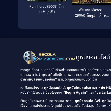
Pennhurst (2008) ร้าง
We Are Marshall
/ เร้น / ลับ
(2006) ทีมกู้ฝัน เดิมพัน
เกียรติยศ
ดูหนังออนไลน์ 
หากคุณคือคนที่หลงรักในท่วงทำนองและแรงบันดาลใจจากเสียงดนต
โดยเฉพาะ ไม่ว่าคุณจะคิดถึงมิตรภาพและความเกรียนของวงดนต
อากาศเปลี่ยนแปลงบ่อย”
เรามีให้คุณรับชมแบบจัดเต็ม
เราคือแหล่งรวม
ดูหนังออนไลน์, ดูหนังใหม่ชนโรง
และ
หนัง H
หนังรักที่ใช้ดนตรีเชื่อมใจอย่าง
“Begin Again”
และ
“La La L
เว็บดูหนังของเราเน้นการรวมหมวดหมู่
ดูหนังออนไลน์ฟรี, ดูหน
เรื่อง
และหนังโปรดในใจคุณได้อย่างรวดเร็ว สัมผัสสุนทรียภาพแห่