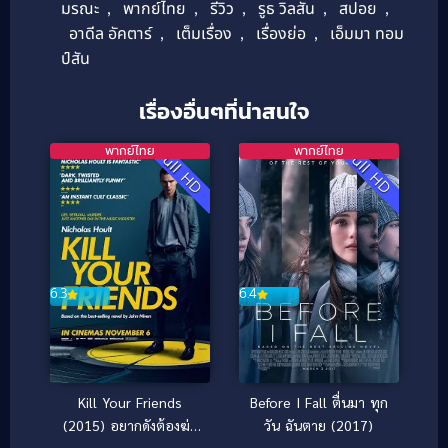
มรณะ
,
พากย์ไทย
,
รีวิว
,
รูธ วิลสัน
,
สปอย
,
อาดีล อัคตาร์
,
เต็มเรื่อง
,
เรื่องย่อ
,
เอ็มมา ทอม
ป์สัน
เรื่องอื่นๆที่น่าสนใจ
พากย์ไทย
พากย์ไทย
Full HD
Full HD
6.4
6.3
Before I Fall ตื่นมา ทุก
Kill Your Friends
วัน ฉันตาย (2017)
(2015) อยากดังต้องฆ่า