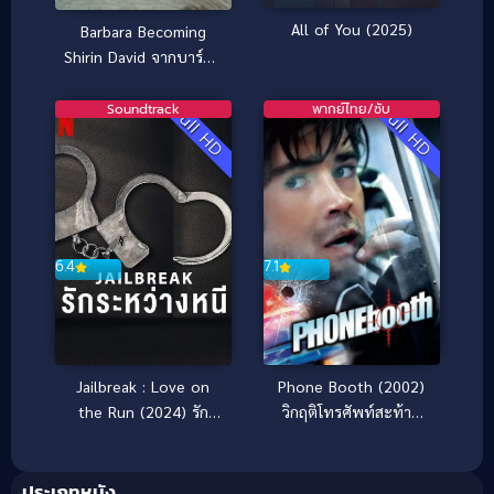
All of You (2025)
Barbara Becoming
Shirin David จากบาร์บา
ร่าสู่ชีริน ดาวิด (2026)
Soundtrack
พากย์ไทย/ซับ
Full HD
Full HD
7.1
6.4
Phone Booth (2002)
Jailbreak : Love on
วิกฤติโทรศัพท์สะท้าน
the Run (2024) รัก
เมือง
ระหว่างหนี
ประเภทหนัง