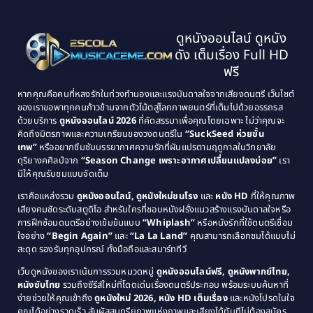
1999
1998
Black Comedy
(10)
1997
1996
Classic หนังคลาสสิก
(134)
ดูหนังออนไลน์ ดูหนัง
1995
1994
ดัง เต็มเรื่อง Full HD
Classic หนังคลาสสิก
(21)
1993
1992
ฟรี
1991
1990
Classic หนังคลาสสิก
(25)
หากคุณคือคนที่หลงรักในท่วงทำนองและแรงบันดาลใจจากเสียงดนตรี เว็บไซต์
1989
1988
ของเราขอพาทุกคนก้าวข้ามจากตัวโน้ตสู่โลกภาพยนตร์ที่เต็มไปด้วยอรรถรส
Comedy ตลก
(46)
ด้วยบริการ
ดูหนังออนไลน์ 2026
ที่คัดสรรมาเพื่อคุณโดยเฉพาะ ไม่ว่าคุณจะ
1987
1986
คิดถึงมิตรภาพและความเกรียนของวงดนตรีใน
“SuckSeed ห่วยขั้น
1985
1984
Comedy ตลก
(515)
เทพ”
หรืออยากซึมซับบรรยากาศความรักที่ผันแปรตามฤดูกาลในวิทยาลัย
ดุริยางคศิลป์จาก
“Season Change เพราะอากาศเปลี่ยนแปลงบ่อย”
เรา
1983
1982
มีให้คุณรับชมแบบจัดเต็ม
Comedy ตลกขบขัน
(4)
1981
1980
เราคือแหล่งรวม
ดูหนังออนไลน์, ดูหนังใหม่ชนโรง
และ
หนัง HD
ที่ให้คุณภาพ
1979
Coming of Age ก้าวพ้นวัย
(1)
1978
เสียงคมชัดระดับสตูดิโอ สำหรับใครที่ชอบหนังฝรั่งแนวสร้างแรงบันดาลใจหรือ
การฝึกซ้อมดนตรีอย่างเข้มข้นแบบ
“Whiplash”
หรือหนังรักที่ใช้ดนตรีเชื่อม
1976
1975
Coming-of-Age
(3)
ใจอย่าง
“Begin Again”
และ
“La La Land”
คุณสามารถเลือกชมได้แบบไม่
1974
1972
สะดุด รองรับทุกอุปกรณ์ ทั้งมือถือและสมาร์ททีวี
Coming-of-age ชีวิตวัยรุ่น
(21)
1971
1970
เว็บดูหนังของเราเน้นการรวมหมวดหมู่
ดูหนังออนไลน์ฟรี, ดูหนังพากย์ไทย,
หนังซับไทย
รวมถึงซีรีส์ใหม่ที่โดดเด่นเรื่องดนตรีประกอบ พร้อมระบบค้นหาที่
1969
1968
Community
(1)
ง่ายช่วยให้คุณเข้าถึง
ดูหนังใหม่ 2026, หนัง HD เต็มเรื่อง
และหนังโปรดในใจ
1964
1963
คุณได้อย่างรวดเร็ว สัมผัสสุนทรียภาพแห่งภาพและเสียงได้ทันทีไม่ต้องสมัคร