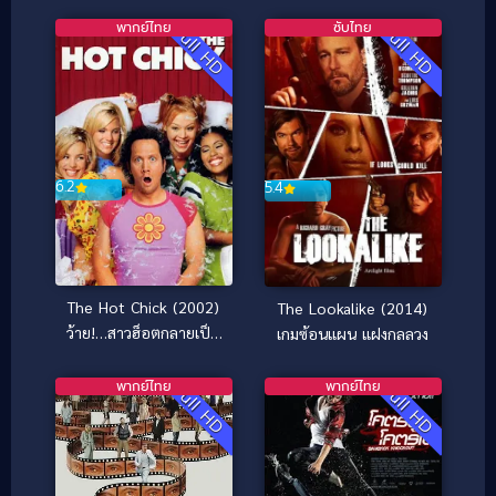
เพื่อน
พากย์ไทย
ซับไทย
Full HD
Full HD
6.2
5.4
The Hot Chick (2002)
The Lookalike (2014)
ว้าย!…สาวฮ็อตกลายเป็น
เกมซ้อนแผน แฝงกลลวง
นายเห่ย
พากย์ไทย
พากย์ไทย
Full HD
Full HD