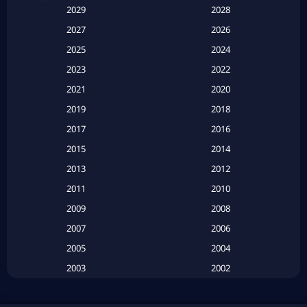
Anthology
(1)
2029
2028
Apple TV
(20)
2027
2026
2025
2024
Apple TV+
(120)
2023
2022
Based on a True Story สร้างจากเรื่องจริง
(2)
2021
2020
2019
2018
Based on a True Story เรื่องจริง
(20)
2017
2016
Based on a True Story เรื่องจริง
(16)
2015
2014
2013
2012
Based on Novel
(6)
2011
2010
Betrayal
(1)
2009
2008
Biography
(3)
2007
2006
2005
2004
Biography ชีวประวัติ
(26)
2003
2002
Biography ชีวิตจริง
(41)
2001
2000