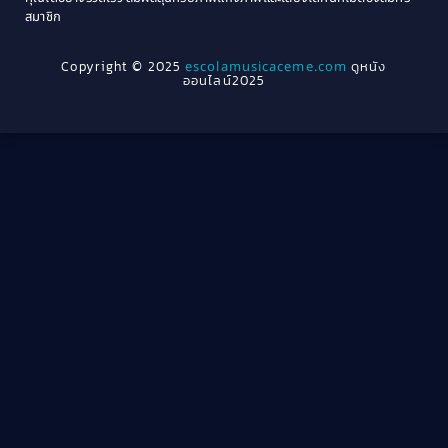
Crime อาชญากรรม
(78)
สมาชิก
1962
1956
1954
1950
Crime อาชญากรรม
(289)
Copyright © 2025
escolamusicaceme.com
ดูหนัง
1940
ออนไลน์2025
Cult Film
(4)
Culture
(8)
Dance เต้น
(13)
Dark Comedy ตลกร้าย
(11)
Detective
(21)
Detective สืบสวน
(46)
Detective สืบสวน
(40)
Disaster
(22)
Disney+
(42)