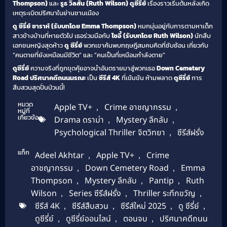
Thompson)
และ
รูธ วิลสัน (Ruth Wilson)
ดูซีรี่ย์
เรื่องราวเริ่มต้นหลังเกิด
เหตุระเบิดปริศนาในย่านชานเมือง
ดู ซีรี่ย์
ซาราห์ (รับบทโดย Emma Thompson)
หมกมุ่นอยู่กับการตามหาเด็ก
สาวข้างบ้านที่หายตัวไป เธอร่วมมือกับ
โซอี้ (รับบทโดย Ruth Wilson)
นักสืบ
เอกชนหญิงสุดห้าว
ดู ซีรี่ย์
พวกเขาค้นพบทฤษฎีสมคบคิดที่ซับซ้อน เกี่ยวกับ
“คนตายที่ยังเหมือนมีชีวิต” และ “คนเป็นที่เหมือนกำลังตาย”
ดูซีรี่ย์
ความจริงที่ถูกขุดคุ้ยอาจนำอันตรายมาสู่พวกเธอ
Down Cemetery
Road ปริศนาคดีถนนมรณะ
เป็น
ซีรีส์ 4K
ที่เข้มข้น ห้ามพลาด
ดูซีรี่ย์
การ
สืบสวนสุดปั่นป่วนนี้!
หมวด
Apple TV+
,
Crime อาชญากรรม
,
หมู่ที่
เกี่ยวข้อง
Drama ดราม่า
,
Mystery ลึกลับ
,
Psychological Thriller จิตวิทยา
,
ซีรีส์ฝรั่ง
แท็ก
Adeel Akhtar
,
Apple TV+
,
Crime
อาชญากรรม
,
Down Cemetery Road
,
Emma
Thompson
,
Mystery ลึกลับ
,
Pantip
,
Ruth
Wilson
,
Series ซีรีส์ฝรั่ง
,
Thriller ระทึกขวัญ
,
ซีรีส์ 4K
,
ซีรีส์สืบสวน
,
ซีรีส์ใหม่ 2025
,
ดู ซีรี่ย์
,
ดูซีรี่ย์
,
ดูซีรี่ย์ออนไลน์
,
ตอนจบ
,
ปริศนาคดีถนน