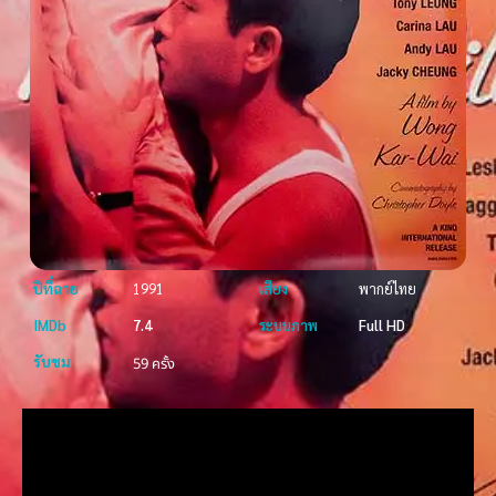
ปีที่ฉาย
1991
เสียง
พากย์ไทย
IMDb
7.4
ระบบภาพ
Full HD
รับชม
59 ครั้ง