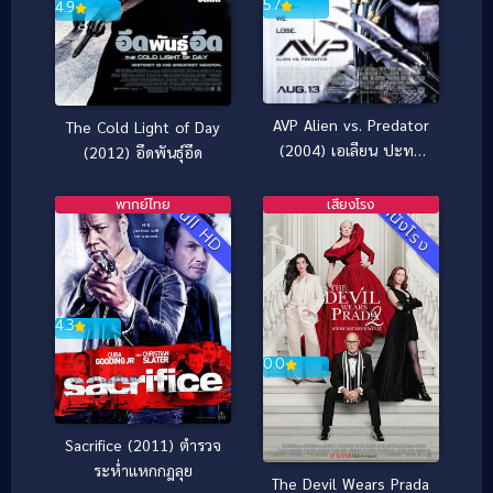
5.7
4.9
AVP Alien vs. Predator
The Cold Light of Day
(2004) เอเลียน ปะทะ
(2012) อึดพันธุ์อึด
พรีเดเตอร์ สงครามชิงเจ้า
มฤตยู
พากย์ไทย
เสียงโรง
Full HD
หนังโรง
4.3
0.0
Sacrifice (2011) ตำรวจ
ระห่ำแหกกฎลุย
The Devil Wears Prada