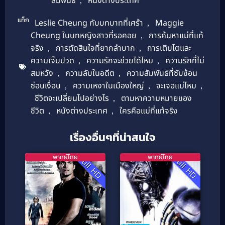
สัมพันธ์
หนังต่างประเทศ
แท็ก
Leslie Cheung กับบทบาทที่เศร้า
,
Maggie
Cheung ในบทหญิงสาวที่รอคอย
,
การค้นหาแม่ที่แท้
จริง
,
การตัดสินใจที่ยากลำบาก
,
การเติบโตและ
ความเจ็บปวด
,
ความรักจะช่วยได้ไหม
,
ความรักที่ไม่
สมหวัง
,
ความลับในอดีต
,
ความสัมพันธ์ที่ซับซ้อน
ซ่อนเงื่อน
,
ความเหงาในเมืองใหญ่
,
จะเจอแม่ไหม
,
ชีวิตจะเปลี่ยนไปอย่างไร
,
ตามหาความหมายของ
ชีวิต
,
หนังต่างประเทศ
,
ใครคือแม่ที่แท้จริง
เรื่องอื่นๆที่น่าสนใจ
พากย์ไทย
พากย์ไทย
Full HD
Full HD