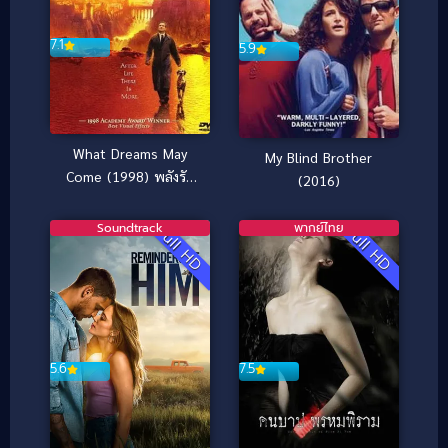
7.1
5.9
What Dreams May
My Blind Brother
Come (1998) พลังรัก
(2016)
ข้ามขอบฟ้า ตามรักถึง
สวรรค์
Soundtrack
พากย์ไทย
Full HD
Full HD
7.5
5.6