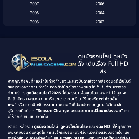
Biography
(3)
2007
2006
2005
2004
Biography ชีวประวัติ
(26)
2003
2002
Biography ชีวิตจริง
(41)
2001
2000
1999
1998
Black Comedy
(10)
1997
1996
Classic หนังคลาสสิก
(134)
ดูหนังออนไลน์ ดูหนัง
1995
1994
ดัง เต็มเรื่อง Full HD
Classic หนังคลาสสิก
(21)
1993
1992
ฟรี
1991
1990
Classic หนังคลาสสิก
(25)
หากคุณคือคนที่หลงรักในท่วงทำนองและแรงบันดาลใจจากเสียงดนตรี เว็บไซต์
1989
1988
ของเราขอพาทุกคนก้าวข้ามจากตัวโน้ตสู่โลกภาพยนตร์ที่เต็มไปด้วยอรรถรส
Comedy ตลก
(46)
ด้วยบริการ
ดูหนังออนไลน์ 2026
ที่คัดสรรมาเพื่อคุณโดยเฉพาะ ไม่ว่าคุณจะ
1987
1986
คิดถึงมิตรภาพและความเกรียนของวงดนตรีใน
“SuckSeed ห่วยขั้น
1985
1984
Comedy ตลก
(515)
เทพ”
หรืออยากซึมซับบรรยากาศความรักที่ผันแปรตามฤดูกาลในวิทยาลัย
ดุริยางคศิลป์จาก
“Season Change เพราะอากาศเปลี่ยนแปลงบ่อย”
เรา
1983
1982
มีให้คุณรับชมแบบจัดเต็ม
Comedy ตลกขบขัน
(4)
1981
1980
เราคือแหล่งรวม
ดูหนังออนไลน์, ดูหนังใหม่ชนโรง
และ
หนัง HD
ที่ให้คุณภาพ
1979
Coming of Age ก้าวพ้นวัย
(1)
1978
เสียงคมชัดระดับสตูดิโอ สำหรับใครที่ชอบหนังฝรั่งแนวสร้างแรงบันดาลใจหรือ
การฝึกซ้อมดนตรีอย่างเข้มข้นแบบ
“Whiplash”
หรือหนังรักที่ใช้ดนตรีเชื่อม