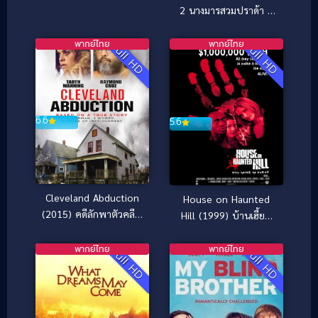
2 นางมารสวมปราด้า 2
(2026)
พากย์ไทย
พากย์ไทย
Full HD
Full HD
6.6
5.6
Cleveland Abduction
House on Haunted
(2015) คดีลักพาตัวคลีฟ
Hill (1999) บ้านเฮี้ยน
แลนด์
หลอนผวาโลก
พากย์ไทย
พากย์ไทย
Full HD
Full HD