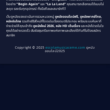
1976
1975
Coming-of-Age
(3)
ใจอย่าง
“Begin Again”
และ
“La La Land”
คุณสามารถเลือกชมได้แบบไม่
1974
1972
สะดุด รองรับทุกอุปกรณ์ ทั้งมือถือและสมาร์ททีวี
Coming-of-age ชีวิตวัยรุ่น
(21)
1971
1970
เว็บดูหนังของเราเน้นการรวมหมวดหมู่
ดูหนังออนไลน์ฟรี, ดูหนังพากย์ไทย,
หนังซับไทย
รวมถึงซีรีส์ใหม่ที่โดดเด่นเรื่องดนตรีประกอบ พร้อมระบบค้นหาที่
1969
1968
Community
(1)
ง่ายช่วยให้คุณเข้าถึง
ดูหนังใหม่ 2026, หนัง HD เต็มเรื่อง
และหนังโปรดในใจ
1964
1963
คุณได้อย่างรวดเร็ว สัมผัสสุนทรียภาพแห่งภาพและเสียงได้ทันทีไม่ต้องสมัคร
Crime อาชญากรรม
(78)
สมาชิก
1962
1956
1954
1950
Crime อาชญากรรม
(289)
Copyright © 2025
escolamusicaceme.com
ดูหนัง
1940
ออนไลน์2025
Cult Film
(4)
Culture
(8)
Dance เต้น
(13)
Dark Comedy ตลกร้าย
(11)
Detective
(21)
Detective สืบสวน
(46)