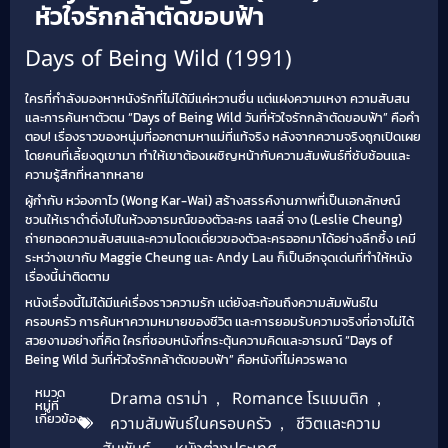
หัวใจรักกล้าตัดขอบฟ้า
Days of Being Wild (1991)
ใครที่กำลังมองหาหนังรักที่ไม่ได้มีแค่หวานชื่น แต่แฝงความเหงา ความสับสน
และการค้นหาตัวตน “Days of Being Wild วันที่หัวใจรักกล้าตัดขอบฟ้า” คือคำ
ตอบ! เรื่องราวของหนุ่มที่ออกตามหาแม่ที่แท้จริง หลังจากความจริงถูกเปิดเผย
โดยคนที่เลี้ยงดูเขามา ทำให้เขาต้องเผชิญหน้ากับความสัมพันธ์ที่ซับซ้อนและ
ความรู้สึกที่หลากหลาย
ผู้กำกับ หว่องกาไว (Wong Kar-Wai) สร้างสรรค์งานภาพที่เป็นเอกลักษณ์
ชวนให้เราดำดิ่งไปในห้วงอารมณ์ของตัวละคร เลสลี่ จาง (Leslie Cheung)
ถ่ายทอดความสับสนและความโดดเดี่ยวของตัวละครออกมาได้อย่างลึกซึ้ง เคมี
ระหว่างเขากับ Maggie Cheung และ Andy Lau ก็เป็นอีกจุดเด่นที่ทำให้หนัง
เรื่องนี้น่าติดตาม
หนังเรื่องนี้ไม่ได้มีแค่เรื่องราวความรัก แต่ยังสะท้อนถึงความสัมพันธ์ใน
ครอบครัว การค้นหาความหมายของชีวิต และการยอมรับความจริงที่อาจไม่ได้
สวยงามอย่างที่คิด ใครที่ชอบหนังที่กระตุ้นความคิดและอารมณ์ “Days of
Being Wild วันที่หัวใจรักกล้าตัดขอบฟ้า” คือหนังที่ไม่ควรพลาด
หมวด
Drama ดราม่า
,
Romance โรแมนติก
,
หมู่ที่
เกี่ยวข้อง
ความสัมพันธ์ในครอบครัว
,
ชีวิตและความ
,