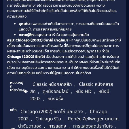
กลายเป็นสินค้าที่ขายได้ เรื่องราวการแก่งแย่งชิงดีชิงเด่นและความ
ทะเยอทะยานอันไร้ขีดจำกัดจึงเริ่มต้นขึ้นในนครชิคาโก้ที่เต็มไปด้วยแสงสีและ
ความลุ่มหลง
จุดเด่น:
เพลงและท่าเต้นอันตระการตา, การแสดงที่ยอดเยี่ยมของนัก
แสดงนำ, การเสียดสีสังคมที่คมคาย
ความรู้สึก:
สนุกสนาน เร้าใจ และกระตุ้นความคิด
สรุป: Chicago (2002) ชิคาโก้ น่าดูไหม?
หากคุณชื่นชอบภาพยนตร์เพลงที่มี
เนื้อหาเข้มข้นและการแสดงที่ทรงพลัง นี่คือภาพยนตร์ที่คุณไม่ควรพลาด การ
ผสมผสานระหว่างดนตรีแจ๊ส การเต้น และเรื่องราวอาชญากรรม ทำให้
Chicago (2002) ชิคาโก้
เป็นประสบการณ์ที่น่าจดจำและคุ้มค่าแก่การรับชม
อย่างยิ่ง นอกจากนี้ยังมีการสอดแทรกประเด็นทางสังคมที่น่าสนใจเกี่ยวกับชื่อ
เสียง ความยุติธรรม และความทะเยอทะยาน ทำให้ภาพยนตร์เรื่องนี้ไม่ได้มีดีแค่
ความบันเทิงเท่านั้น แต่ยังชวนให้ผู้ชมขบคิดตามไปอีกด้วย
หมวดหมู่
Classic หนังคลาสสิก
,
Classic หนังคลาส
ที่
เกี่ยวข้อง
สิก
,
ดูหนังออนไลน์
,
หนัง HD
,
หนังปี
2002
,
หนังฝรั่ง
แท็ก
Chicago (2002) ชิคาโก้ นักแสดง
,
Chicago
2002
,
Chicago รีวิว
,
Renée Zellweger บทบาท
น่าจับตามอง
,
การแสดง
,
การแสดงสุดประทับใจ
,