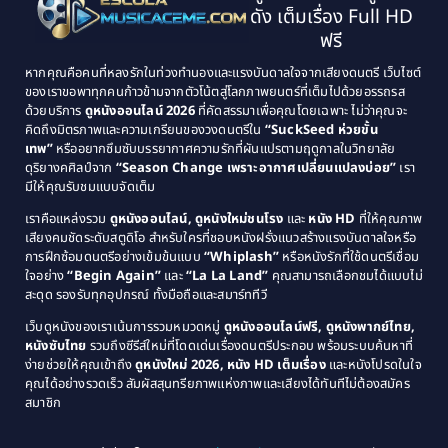
ดัง เต็มเรื่อง Full HD
Classic หนังคลาสสิก
(21)
1993
1992
ฟรี
1991
1990
Classic หนังคลาสสิก
(25)
หากคุณคือคนที่หลงรักในท่วงทำนองและแรงบันดาลใจจากเสียงดนตรี เว็บไซต์
1989
1988
ของเราขอพาทุกคนก้าวข้ามจากตัวโน้ตสู่โลกภาพยนตร์ที่เต็มไปด้วยอรรถรส
Comedy ตลก
(46)
ด้วยบริการ
ดูหนังออนไลน์ 2026
ที่คัดสรรมาเพื่อคุณโดยเฉพาะ ไม่ว่าคุณจะ
1987
1986
คิดถึงมิตรภาพและความเกรียนของวงดนตรีใน
“SuckSeed ห่วยขั้น
1985
1984
Comedy ตลก
(515)
เทพ”
หรืออยากซึมซับบรรยากาศความรักที่ผันแปรตามฤดูกาลในวิทยาลัย
ดุริยางคศิลป์จาก
“Season Change เพราะอากาศเปลี่ยนแปลงบ่อย”
เรา
1983
1982
มีให้คุณรับชมแบบจัดเต็ม
Comedy ตลกขบขัน
(4)
1981
1980
เราคือแหล่งรวม
ดูหนังออนไลน์, ดูหนังใหม่ชนโรง
และ
หนัง HD
ที่ให้คุณภาพ
1979
Coming of Age ก้าวพ้นวัย
(1)
1978
เสียงคมชัดระดับสตูดิโอ สำหรับใครที่ชอบหนังฝรั่งแนวสร้างแรงบันดาลใจหรือ
การฝึกซ้อมดนตรีอย่างเข้มข้นแบบ
“Whiplash”
หรือหนังรักที่ใช้ดนตรีเชื่อม
1976
1975
Coming-of-Age
(3)
ใจอย่าง
“Begin Again”
และ
“La La Land”
คุณสามารถเลือกชมได้แบบไม่
1974
1972
สะดุด รองรับทุกอุปกรณ์ ทั้งมือถือและสมาร์ททีวี
Coming-of-age ชีวิตวัยรุ่น
(21)
1971
1970
เว็บดูหนังของเราเน้นการรวมหมวดหมู่
ดูหนังออนไลน์ฟรี, ดูหนังพากย์ไทย,
หนังซับไทย
รวมถึงซีรีส์ใหม่ที่โดดเด่นเรื่องดนตรีประกอบ พร้อมระบบค้นหาที่
1969
1968
Community
(1)
ง่ายช่วยให้คุณเข้าถึง
ดูหนังใหม่ 2026, หนัง HD เต็มเรื่อง
และหนังโปรดในใจ
1964
1963
คุณได้อย่างรวดเร็ว สัมผัสสุนทรียภาพแห่งภาพและเสียงได้ทันทีไม่ต้องสมัคร
Crime อาชญากรรม
(78)
สมาชิก
1962
1956
1954
1950
Crime อาชญากรรม
(289)