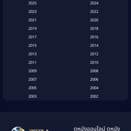
2025
2024
Apple TV+
(120)
2023
2022
Based on a True Story สร้างจากเรื่องจริง
(2)
2021
2020
2019
2018
Based on a True Story เรื่องจริง
(20)
2017
2016
Based on a True Story เรื่องจริง
(16)
2015
2014
2013
2012
Based on Novel
(6)
2011
2010
Betrayal
(1)
2009
2008
Biography
(3)
2007
2006
2005
2004
Biography ชีวประวัติ
(26)
2003
2002
Biography ชีวิตจริง
(41)
2001
2000
1999
1998
Black Comedy
(10)
1997
1996
Classic หนังคลาสสิก
(134)
ดูหนังออนไลน์ ดูหนัง
1995
1994