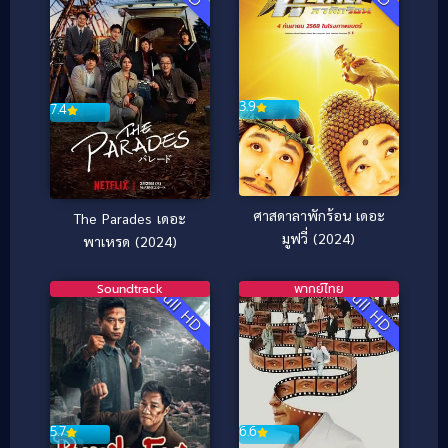
3.9
7.4
ศาสดาลาพักร้อน เดอะ
The Parades เดอะ
มูฟวี่ (2024)
พาเหรด (2024)
Soundtrack
พากย์ไทย
Full HD
Full HD
5.7
6.6