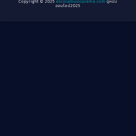
Copyright © 2025
escolamusicaceme.com
ดูหนัง
1940
ออนไลน์2025
Cult Film
(4)
Culture
(8)
Dance เต้น
(13)
Dark Comedy ตลกร้าย
(11)
Detective
(21)
Detective สืบสวน
(46)
Detective สืบสวน
(40)
Disaster
(22)
Disney+
(42)
Documentary สารคดี
(4)
Documentary สารคดี
(58)