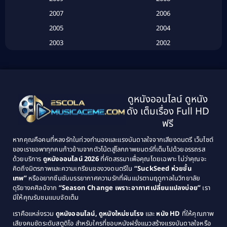
Biography
(3)
2007
2006
2005
2004
Biography ชีวประวัติ
(26)
2003
2002
Biography ชีวิตจริง
(41)
2001
2000
1999
1998
Black Comedy
(10)
1997
1996
Classic หนังคลาสสิก
(134)
ดูหนังออนไลน์ ดูหนัง
1995
1994
ดัง เต็มเรื่อง Full HD
Classic หนังคลาสสิก
(21)
1993
1992
ฟรี
1991
1990
Classic หนังคลาสสิก
(25)
หากคุณคือคนที่หลงรักในท่วงทำนองและแรงบันดาลใจจากเสียงดนตรี เว็บไซต์
1989
1988
ของเราขอพาทุกคนก้าวข้ามจากตัวโน้ตสู่โลกภาพยนตร์ที่เต็มไปด้วยอรรถรส
Comedy ตลก
(46)
ด้วยบริการ
ดูหนังออนไลน์ 2026
ที่คัดสรรมาเพื่อคุณโดยเฉพาะ ไม่ว่าคุณจะ
1987
1986
คิดถึงมิตรภาพและความเกรียนของวงดนตรีใน
“SuckSeed ห่วยขั้น
1985
1984
Comedy ตลก
(515)
เทพ”
หรืออยากซึมซับบรรยากาศความรักที่ผันแปรตามฤดูกาลในวิทยาลัย
ดุริยางคศิลป์จาก
“Season Change เพราะอากาศเปลี่ยนแปลงบ่อย”
เรา
1983
1982
มีให้คุณรับชมแบบจัดเต็ม
Comedy ตลกขบขัน
(4)
1981
1980
เราคือแหล่งรวม
ดูหนังออนไลน์, ดูหนังใหม่ชนโรง
และ
หนัง HD
ที่ให้คุณภาพ
1979
Coming of Age ก้าวพ้นวัย
(1)
1978
เสียงคมชัดระดับสตูดิโอ สำหรับใครที่ชอบหนังฝรั่งแนวสร้างแรงบันดาลใจหรือ