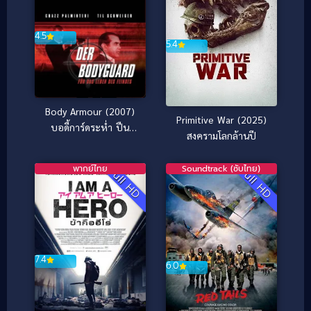
4.5
5.4
Body Armour (2007)
Primitive War (2025)
บอดี้การ์ดระห่ำ ปืน
สงครามโลกล้านปี
ระเบิด
พากย์ไทย
Soundtrack (ซับไทย)
Full HD
Full HD
7.4
6.0