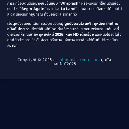
การฝึกซ้อมดนตรีอย่างเข้มข้นแบบ
“Whiplash”
หรือหนังรักที่ใช้ดนตรีเชื่อม
1976
1975
Coming-of-Age
(3)
ใจอย่าง
“Begin Again”
และ
“La La Land”
คุณสามารถเลือกชมได้แบบไม่
1974
1972
สะดุด รองรับทุกอุปกรณ์ ทั้งมือถือและสมาร์ททีวี
Coming-of-age ชีวิตวัยรุ่น
(21)
1971
1970
เว็บดูหนังของเราเน้นการรวมหมวดหมู่
ดูหนังออนไลน์ฟรี, ดูหนังพากย์ไทย,
หนังซับไทย
รวมถึงซีรีส์ใหม่ที่โดดเด่นเรื่องดนตรีประกอบ พร้อมระบบค้นหาที่
1969
1968
Community
(1)
ง่ายช่วยให้คุณเข้าถึง
ดูหนังใหม่ 2026, หนัง HD เต็มเรื่อง
และหนังโปรดในใจ
1964
1963
คุณได้อย่างรวดเร็ว สัมผัสสุนทรียภาพแห่งภาพและเสียงได้ทันทีไม่ต้องสมัคร
Crime อาชญากรรม
(78)
สมาชิก
1962
1956
1954
1950
Crime อาชญากรรม
(289)
Copyright © 2025
escolamusicaceme.com
ดูหนัง
1940
ออนไลน์2025
Cult Film
(4)
Culture
(8)
Dance เต้น
(13)
Dark Comedy ตลกร้าย
(11)
Detective
(21)
Detective สืบสวน
(46)