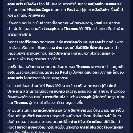
ครอบครัว
หนังดัง
เรื่องนี้เป็นผลงานการกำกับของ
Benjamin Brewer
และ
นำแสดงโดย
Nicolas Cage
ในบทบาท
Paul
พ่อผู้ทุ่มเท
หนังมันส์ๆ
เรื่องนี้ไม่
ควรพลาดชม
ห้ามพลาด
เรื่องราวเกิดขึ้น 15 ปีหลังจากที่โลกถูกภัยพิบัติล้างผลาญ
Paul
และลูกชาย
ฝาแฝดวัยรุ่นสองคนคือ
Joseph
และ
Thomas
ได้ใช้ชีวิตอย่างโดดเดี่ยวในบ้าน
ฟาร์มที่ห่างไกล
กฎการ
เอาชีวิตรอด
ของพวกเขาคือ
การซ่อนตัว
และ
อุดรอยรั่ว
ทุกคืน พวก
เขาต้องเสริมความแข็งแรงของ
บ้าน
เพราะมี
สิ่งมีชีวิตที่น่ากลัว
ออกมาล่า
เหยื่อเมื่อพระอาทิตย์ตกดิน
สัตว์ประหลาด
เหล่านี้มีความไวต่อแสงและจะ
พยายามพังประตูเข้ามาอย่างดุร้าย
จุดเริ่มต้นของวิกฤตมาจากความประมาทของ
Thomas
เขาพลาดท่าและถูกขัง
อยู่ในโพรงหินเมื่อความมืดมาเยือน
Paul
ผู้เป็นพ่อตัดสินใจละเมิดกฎเหล็กของ
ครอบครัว
โดยการออกไปตามหาลูกชาย
การออกไปนอกบ้านทำให้
Paul
ได้รับบาดเจ็บสาหัสจากการต่อสู้กับ
สัตว์
ประหลาด
สถานการณ์ของ
ครอบครัว
เลวร้ายลงอย่างหนัก ลูกชายฝาแฝดจึง
ต้องพึ่งพาตัวเองมากขึ้น
ความขัดแย้ง
ระหว่าง
Joseph
ผู้ยึดติดกับกฎระเบียบ
และ
Thomas
ผู้ทำตามใจตัวเอง ทวีความรุนแรงขึ้น
ภาพยนตร์เน้นที่
ความตึงเครียด
และฉาก
Survival
เมื่อ
บ้าน
ฟาร์มที่เคยเป็น
ที่หลบภัยถูก
สัตว์ประหลาด
บุกรุกอย่างหนัก สิ่งมีชีวิตเหล่านี้แสดงให้เห็นว่า
มันมีความฉลาดและสามารถขุดเจาะใต้พื้น
บ้าน
ได้
อาร์คาเดียน
ไม่ได้เป็นแค่
หนัง
Horror สยองขวัญ
ทั่วไป แต่เป็นเรื่องราว
การเติบโต
ของสองพี่น้องและ
การเรียนรู้ที่จะประนีประนอม