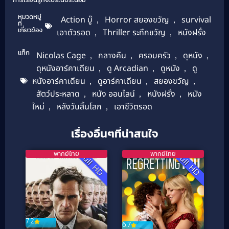
หมวดหมู่
Action บู๊
,
Horror สยองขวัญ
,
survival
ที่
เกี่ยวข้อง
เอาตัวรอด
,
Thriller ระทึกขวัญ
,
หนังฝรั่ง
แท็ก
Nicolas Cage
,
กลางคืน
,
ครอบครัว
,
ดุหนัง
,
ดุหนังอาร์คาเดียน
,
ดู Arcadian
,
ดูหนัง
,
ดู
หนังอาร์คาเดียน
,
ดูอาร์คาเดียน
,
สยองขวัญ
,
สัตว์ประหลาด
,
หนัง ออนไลน์
,
หนังฝรั่ง
,
หนัง
ใหม่
,
หลังวันสิ้นโลก
,
เอาชีวิตรอด
เรื่องอื่นๆที่น่าสนใจ
พากย์ไทย
พากย์ไทย
Full HD
Full HD
7.2
6.7