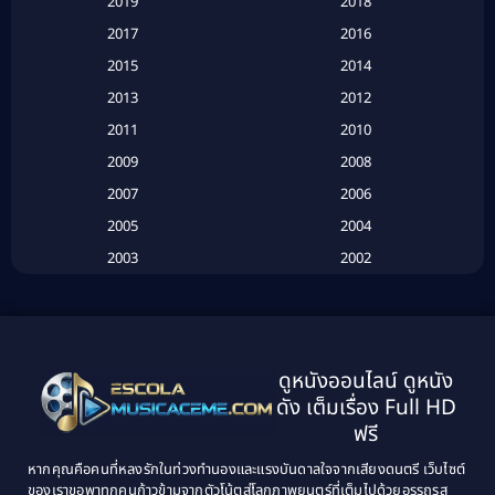
2019
2018
Based on a True Story เรื่องจริง
(16)
2017
2016
Based on a True Story เรื่องจริง
(20)
2015
2014
2013
2012
Based on Novel
(6)
2011
2010
Betrayal
(1)
2009
2008
Biography
(3)
2007
2006
2005
2004
Biography ชีวประวัติ
(26)
2003
2002
Biography ชีวิตจริง
(41)
2001
2000
1999
1998
Black Comedy
(10)
1997
1996
Classic หนังคลาสสิก
(25)
ดูหนังออนไลน์ ดูหนัง
1995
1994
ดัง เต็มเรื่อง Full HD
Classic หนังคลาสสิก
(134)
1993
1992
ฟรี
1991
1990
Classic หนังคลาสสิก
(21)
หากคุณคือคนที่หลงรักในท่วงทำนองและแรงบันดาลใจจากเสียงดนตรี เว็บไซต์
1989
1988
ของเราขอพาทุกคนก้าวข้ามจากตัวโน้ตสู่โลกภาพยนตร์ที่เต็มไปด้วยอรรถรส