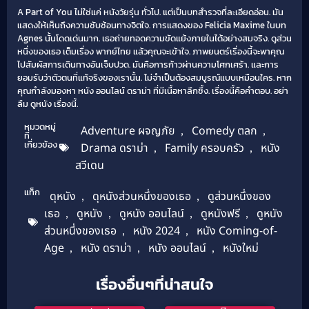
A Part of You ไม่ใช่แค่ หนังวัยรุ่น ทั่วไป. แต่เป็นบทสำรวจที่ละเอียดอ่อน. มัน
แสดงให้เห็นถึงความซับซ้อนทางจิตใจ. การแสดงของ Felicia Maxime ในบท
Agnes นั้นโดดเด่นมาก. เธอถ่ายทอดความขัดแย้งภายในได้อย่างสมจริง. ดูส่วน
หนึ่งของเธอ เต็มเรื่อง พากย์ไทย แล้วคุณจะเข้าใจ. ภาพยนตร์เรื่องนี้จะพาคุณ
ไปสัมผัสการเดินทางอันเจ็บปวด. มันคือการก้าวผ่านความโศกเศร้า. และการ
ยอมรับว่าตัวตนที่แท้จริงของเรานั้น. ไม่จำเป็นต้องสมบูรณ์แบบเหมือนใคร. หาก
คุณกำลังมองหา หนัง ออนไลน์ ดราม่า ที่มีเนื้อหาลึกซึ้ง. เรื่องนี้คือคำตอบ. อย่า
ลืม ดูหนัง เรื่องนี้.
หมวดหมู่
Adventure ผจญภัย
,
Comedy ตลก
,
ที่
เกี่ยวข้อง
Drama ดราม่า
,
Family ครอบครัว
,
หนัง
สวีเดน
แท็ก
ดุหนัง
,
ดุหนังส่วนหนึ่งของเธอ
,
ดูส่วนหนึ่งของ
เธอ
,
ดูหนัง
,
ดูหนัง ออนไลน์
,
ดูหนังฟรี
,
ดูหนัง
ส่วนหนึ่งของเธอ
,
หนัง 2024
,
หนัง Coming-of-
Age
,
หนัง ดราม่า
,
หนัง ออนไลน์
,
หนังใหม่
เรื่องอื่นๆที่น่าสนใจ