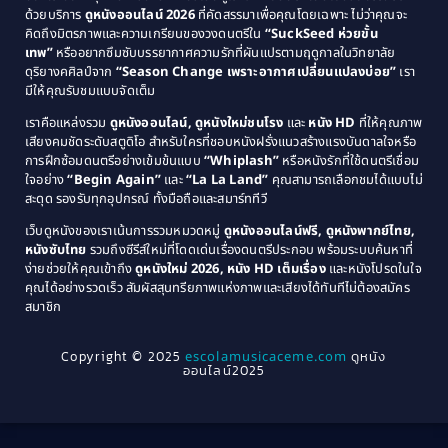
Comedy ตลก
(515)
ด้วยบริการ
ดูหนังออนไลน์ 2026
ที่คัดสรรมาเพื่อคุณโดยเฉพาะ ไม่ว่าคุณจะ
1987
1986
คิดถึงมิตรภาพและความเกรียนของวงดนตรีใน
“SuckSeed ห่วยขั้น
1985
1984
Comedy ตลก
(46)
เทพ”
หรืออยากซึมซับบรรยากาศความรักที่ผันแปรตามฤดูกาลในวิทยาลัย
ดุริยางคศิลป์จาก
“Season Change เพราะอากาศเปลี่ยนแปลงบ่อย”
เรา
1983
1982
มีให้คุณรับชมแบบจัดเต็ม
Comedy ตลกขบขัน
(4)
1981
1980
เราคือแหล่งรวม
ดูหนังออนไลน์, ดูหนังใหม่ชนโรง
และ
หนัง HD
ที่ให้คุณภาพ
1979
Coming of Age ก้าวพ้นวัย
(1)
1978
เสียงคมชัดระดับสตูดิโอ สำหรับใครที่ชอบหนังฝรั่งแนวสร้างแรงบันดาลใจหรือ
การฝึกซ้อมดนตรีอย่างเข้มข้นแบบ
“Whiplash”
หรือหนังรักที่ใช้ดนตรีเชื่อม
1976
1975
Coming-of-Age
(3)
ใจอย่าง
“Begin Again”
และ
“La La Land”
คุณสามารถเลือกชมได้แบบไม่
1974
1972
สะดุด รองรับทุกอุปกรณ์ ทั้งมือถือและสมาร์ททีวี
Coming-of-age ชีวิตวัยรุ่น
(21)
1971
1970
เว็บดูหนังของเราเน้นการรวมหมวดหมู่
ดูหนังออนไลน์ฟรี, ดูหนังพากย์ไทย,
หนังซับไทย
รวมถึงซีรีส์ใหม่ที่โดดเด่นเรื่องดนตรีประกอบ พร้อมระบบค้นหาที่
1969
1968
Community
(1)
ง่ายช่วยให้คุณเข้าถึง
ดูหนังใหม่ 2026, หนัง HD เต็มเรื่อง
และหนังโปรดในใจ
1964
1963
คุณได้อย่างรวดเร็ว สัมผัสสุนทรียภาพแห่งภาพและเสียงได้ทันทีไม่ต้องสมัคร
Crime อาชญากรรม
(289)
สมาชิก
1962
1956
1954
1950
Crime อาชญากรรม
(78)
Copyright © 2025
escolamusicaceme.com
ดูหนัง
1940
ออนไลน์2025
Cult Film
(4)
Culture
(8)