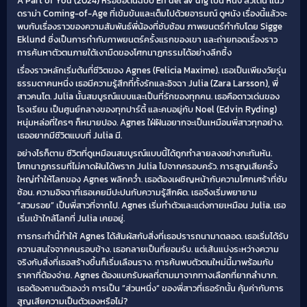
A Part of You (2024) หรือชื่อต้นฉบับ En del av dig เป็น หนัง สวีเดน แนว
ดราม่า Coming-of-Age ที่เข้มข้นและเต็มไปด้วยอารมณ์ ดูหนัง เรื่องนี้แล้วจะ
พบกับเรื่องราวของความสัมพันธ์พี่น้องที่ซับซ้อน ภาพยนตร์กำกับโดย Sigge
Eklund ซึ่งเป็นการกำกับภาพยนตร์ครั้งแรกของเขา และถ่ายทอดเรื่องราว
การค้นหาตัวตนภายใต้เงามืดของโศกนาฏกรรมได้อย่างลึกซึ้ง
เรื่องราวหลักเริ่มต้นที่ชีวิตของ Agnes (Felicia Maxime). เธอเป็นเพียงวัยรุ่น
ธรรมดาคนหนึ่ง เธอมีความรู้สึกที่ทั้งรักและอิจฉา Julia (Zara Larsson), พี่
สาวคนโต. Julia นั้นสมบูรณ์แบบและเป็นที่รักของทุกคน. เธอคือดาวเด่นของ
โรงเรียน เป็นศูนย์กลางของทุกปาร์ตี้ และคบอยู่กับ Noel (Edvin Ryding)
หนุ่มหล่อที่ใครๆ ก็หมายปอง. Agnes ใฝ่ฝันอยากจะเป็นเหมือนพี่สาวทุกอย่าง.
เธออยากมีชีวิตแบบที่ Julia มี.
อย่างไรก็ตาม ชีวิตที่ดูเหมือนสมบูรณ์แบบนี้ได้ถูกทำลายลงอย่างกะทันหัน.
โศกนาฏกรรมที่ไม่คาดฝันได้พราก Julia ไปจากครอบครัว. การสูญเสียครั้ง
ใหญ่ทำให้โลกของ Agnes พลิกคว่ำ. เธอต้องเผชิญหน้ากับความโศกเศร้าที่ซับ
ซ้อน. ความอิจฉาที่เธอเคยมีปะปนกับความรู้สึกผิด. เธอจึงเริ่มพยายาม
“สวมรอย” เป็นพี่สาวที่จากไป. Agnes เริ่มทำตัวและแต่งกายเหมือน Julia. เธอ
เริ่มเข้าใกล้โลกที่ Julia เคยอยู่.
การกระทำนี้ทำให้ Agnes ได้สัมผัสกับสิ่งที่เธอปรารถนามาตลอด. เธอเริ่มได้รับ
ความสนใจจากคนรอบข้าง. เธอกลายเป็นที่ยอมรับ. แต่เส้นแบ่งระหว่างความ
จริงกับสิ่งที่เธอสร้างขึ้นก็เริ่มเลือนราง. การค้นพบตัวตนใหม่นี้มาพร้อมกับ
ราคาที่ต้องจ่าย. Agnes ต้องแบกรับผลที่ตามมาจากทางเลือกที่ยากลำบาก.
เธอต้องถามตัวเองว่า การเป็น “ส่วนหนึ่ง” ของพี่สาวที่เธอรักนั้น คุ้มค่ากับการ
สูญเสียความเป็นตัวเองหรือไม่?