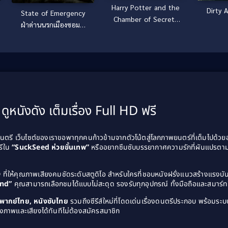
Harry Potter and the
Dirty 
State of Emergency
Chamber of Secrets
ฝ่าด่านนรกเมืองซอมบี้
(2002) แฮร์รี่ พอตเตอร์
(2011)
กับห้องแห่งความลับ
ดูหนังดัง เต็มเรื่อง Full HD ฟรี
รี เว็บไซต์ของเราขอพาทุกคนก้าวข้ามจากตัวโน้ตสู่โลกภาพยนตร์ที่เต็มไปด้ว
รีใน
“SuckSeed ห่วยขั้นเทพ”
หรืออยากซึมซับบรรยากาศความรักที่ผันแปรตาม
D
ที่ให้คุณภาพเสียงคมชัดระดับสตูดิโอ สำหรับใครที่ชอบหนังฝรั่งแนวสร้างแรง
and”
คุณสามารถเลือกชมได้แบบไม่สะดุด รองรับทุกอุปกรณ์ ทั้งมือถือและสมาร์ทท
ังพากย์ไทย, หนังซับไทย
รวมถึงซีรีส์ใหม่ที่โดดเด่นเรื่องดนตรีประกอบ พร้อมระบบ
งภาพและเสียงได้ทันทีไม่ต้องสมัครสมาชิก