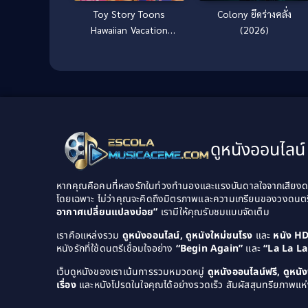
Colony ยึดร่างคลั่ง
Toy Story Toons
(2026)
Hawaiian Vacation
(2011)
ดูหนังออนไลน์ 
หากคุณคือคนที่หลงรักในท่วงทำนองและแรงบันดาลใจจากเสียงดนต
โดยเฉพาะ ไม่ว่าคุณจะคิดถึงมิตรภาพและความเกรียนของวงดนต
อากาศเปลี่ยนแปลงบ่อย”
เรามีให้คุณรับชมแบบจัดเต็ม
เราคือแหล่งรวม
ดูหนังออนไลน์, ดูหนังใหม่ชนโรง
และ
หนัง H
หนังรักที่ใช้ดนตรีเชื่อมใจอย่าง
“Begin Again”
และ
“La La L
เว็บดูหนังของเราเน้นการรวมหมวดหมู่
ดูหนังออนไลน์ฟรี, ดูหน
เรื่อง
และหนังโปรดในใจคุณได้อย่างรวดเร็ว สัมผัสสุนทรียภาพแห่