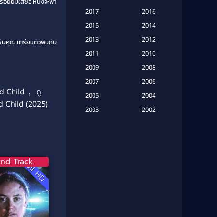
รอยยิ้มใสซื่อ หนังจะพา
Based on a True Story เรื่องจริง
2017
2016
(20)
2015
2014
Based on a True Story เรื่องจริง
2013
2012
หรับคุณ เตรียมตัวพบกับ
(16)
2011
2010
2009
Based on Novel
(6)
2008
2007
2006
Betrayal
(1)
d Child
,
ดู
2005
2004
od Child (2025)
Biography
(3)
2003
2002
2001
2000
Biography ชีวประวัติ
(26)
1999
1998
Biography ชีวิตจริง
(41)
1997
1996
nd Track
Full HD
1995
1994
Black Comedy
(10)
1993
1992
Classic หนังคลาสสิก
(134)
1991
1990
Classic หนังคลาสสิก
(21)
1989
1988