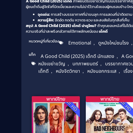
A Good Child (2025) เด็กดี
ภาพยนตร์เขย่าขวัญที่เน้นบรรยากาศสุดอึ
ผู้ชมดำดิ่งสู่จิตใจที่บิดเบี้ยวและความไม่น่าไว้วางใจของผู้คนรอบข้าง ใ
จุดเด่น:
การสร้างบรรยากาศที่น่าขนลุก การแสดงที่น่าติดตาม แล
ความรู้สึก:
อึดอัด กดดัน หวาดระแวง และสงสัยในทุกสิ่งที่เห็น
สรุป: A Good Child (2025) เด็กดี น่าดูไหม?
ถ้าคุณชอบหนังที่ไม่ได้
ความจริงที่น่าสะพรึงกลัวภายใต้ภาพลักษณ์ของ
เด็กดี
หมวดหมู่ที่เกี่ยวข้อง
Emotional
,
ดูหนังใหม่ชนโรง
แท็ก
A Good Child (2025) เด็กดี นักแสดง
,
A Go
หนังเขย่าขวัญ
,
บทภาพยนตร์
,
บรรยากาศชวน
เด็กดี
,
หนังจิตวิทยา
,
หนังนอกกระแส
,
เรื่
พากย์ไทย
พากย์ไทย
Full HD
Full H