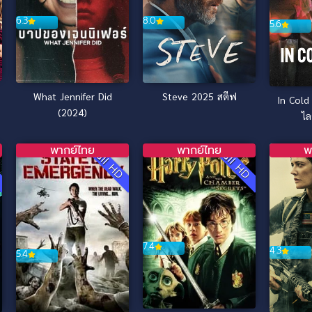
6.3
8.0
5.6
What Jennifer Did
Steve 2025 สตีฟ
In Cold 
(2024)
ไล
พากย์ไทย
พากย์ไทย
พ
Full HD
Full HD
ง
7.4
4.3
5.4