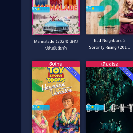
6.0
6.5
Bad Neighbors 2
Marmalade (2024) แผน
Sorority Rising (2016)
ปล้นยัยส้มซ่า
เพื่อนบ้าน มหา(บรร)ลัย
ภาค 2
ซับไทย
เสียงโรง
Full HD
หนังโร
6.7
6.7