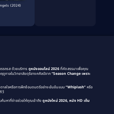
Angels (2024)
Culture
(8)
Dance เต้น
(13)
Dark Comedy ตลกร้าย
(11)
Detective
(21)
Detective สืบสวน
(46)
Detective สืบสวน
(40)
Disaster
(22)
ยอรรถรส ด้วยบริการ
ดูหนังออนไลน์ 2026
ที่คัดสรรมาเพื่อคุณ
ฤดูกาลในวิทยาลัยดุริยางคศิลป์จาก
“Season Change เพราะ
Disney+
(42)
บันดาลใจหรือการฝึกซ้อมดนตรีอย่างเข้มข้นแบบ
“Whiplash”
หรือ
Documentary สารคดี
(4)
ีวี
Documentary สารคดี
(58)
ค้นหาที่ง่ายช่วยให้คุณเข้าถึง
ดูหนังใหม่ 2026, หนัง HD เต็ม
Drama ดราม่า
(120)