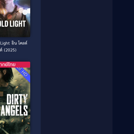
1987
1986
Classic หนังคลาสสิก
(25)
1985
1984
Comedy ตลก
(46)
1983
1982
1981
1980
Comedy ตลก
(515)
1979
1978
Comedy ตลกขบขัน
(4)
Light อิน โคลด์
1976
1975
ต์ (2025)
Coming of Age ก้าวพ้นวัย
(1)
1974
1972
1971
1970
ากย์ไทย
Full HD
Coming-of-Age
(3)
1969
1968
Coming-of-age ชีวิตวัยรุ่น
(21)
1964
1963
1962
1956
Community
(1)
1954
1950
Crime อาชญากรรม
(78)
1940
Crime อาชญากรรม
(289)
Cult Film
(4)