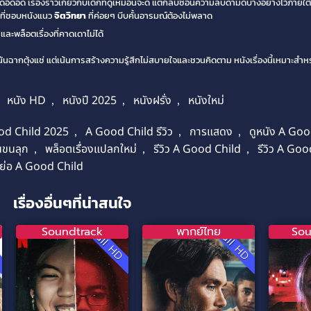
ดอัด เรื่องราวเกี่ยวกับเด็กที่ดูเหมือนจะดี แต่กลับซ่อนความลับดำมืดบางอย่างไว้ภายใต้
ครที่ชอบหนังแนว
จิตวิทยา
ที่ค่อยๆ บีบคั้นอารมณ์ต้องไม่พลาด
ะพล็อตเรื่องที่คาดเดาไม่ได้
เน้นฉากตุ้งแช่ แต่เน้นการสร้างความรู้สึกไม่สบายใจและชวนคิดตาม หนังเรื่องนี้เหมาะสำ
,
หนัง HD
,
หนังปี 2025
,
หนังฝรั่ง
,
หนังใหม่
od Child 2025
,
A Good Child รีวิว
,
การแสดง
,
ดูหนัง A Goo
ขนลุก
,
พล็อตเรื่องแปลกใหม่
,
รีวิว A Good Child
,
รีวิว A Go
องย่อ A Good Child
เรื่องอื่นๆที่น่าสนใจ
Soundtrack
พากย์ไทย
Sou
D
Full HD
Full HD