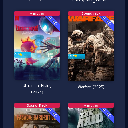
(2016) สงคราม 7 จอม
เกียรติยศแห่งราชนาวี
เวทย์
พากย์ไทย
Soundtrack
Full HD
Full HD
6.7
0.0
Ultraman: Rising
Warfare (2025)
(2024)
Sound Track
พากย์ไทย
Full HD
Full HD