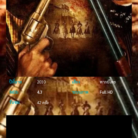
ปีที่ฉาย
2010
เสียง
พากย์ไทย
IMDb
4.3
ระบบภาพ
Full HD
รับชม
42 ครั้ง