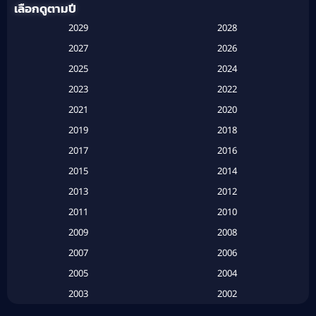
เลือกดูตามปี
Anthology
(1)
2029
2028
Apple TV
(20)
2027
2026
2025
2024
Apple TV+
(120)
2023
2022
Based on a True Story สร้างจากเรื่องจริง
(2)
2021
2020
2019
2018
Based on a True Story เรื่องจริง
(16)
2017
2016
Based on a True Story เรื่องจริง
(20)
2015
2014
2013
2012
Based on Novel
(6)
2011
2010
Betrayal
(1)
2009
2008
Biography
(3)
2007
2006
2005
2004
Biography ชีวประวัติ
(26)
2003
2002
Biography ชีวิตจริง
(41)
2001
2000