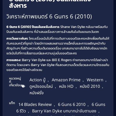
สังหาร
วิเคราะห์ภาพยนตร์ 6 Guns 6 (2010)
6 Guns 6 (2010) ปืนแค้นเพลิงสังหาร
Shane Van Dyke กลับมาพร้อมกับ
ปืนแค้นเพลิงสังหาร ที่นำเสนอเรื่องราวการล้างแค้นในดินแดนตะวันตก
การวิเคราะห์บท:
โครงเรื่องเน้นไปที่การเดินทางของตัวละครหลักเพื่อแก้แค้นให้
กับครอบครัวที่ถูกฆ่า โดยมีการผสมผสานฉากแอ็คชั่นและการเผชิญหน้ากับ
ศัตรูต่างๆ ที่สร้างความตื่นเต้นตลอดเรื่อง บทสนทนาอาจไม่ได้ซับซ้อนมากนัก
แต่เน้นไปที่การสื่ออารมณ์และความมุ่งมั่นของตัวละคร
การแสดง:
Barry Van Dyke และ Bill E. Rogers ถ่ายทอดบทบาทได้อย่างน่า
ติดตาม โดยเฉพาะ Barry Van Dyke ที่แสดงความเด็ดเดี่ยวและความโกรธแค้น
ของตัวละครได้อย่างชัดเจน
หมวดหมู่
Action บู๊
,
Amazon Prime
,
Western
,
ที่
เกี่ยวข้อง
ดูหนังออนไลน์
,
หนัง HD
,
หนังปี 2010
,
หนังฝรั่ง
แท็ก
14 Blades Review
,
6 Guns 6 2010
,
6 Guns
6 รีวิว
,
Barry Van Dyke บทบาทน่าจับตามอง
,