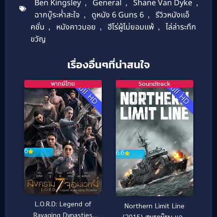
Ben Kingsley
,
General
,
Shane Van Dyke
,
ฉากบู๊ระห่ำสะใจ
,
ดูหนัง 6 Guns 6
,
รีวิวหนังแอ็
คชั่น
,
หนังคาวบอย
,
ฮีโร่ผู้ไม่ยอมแพ้
,
ไล่ล่าระทึก
ขวัญ
เรื่องอื่นๆที่น่าสนใจ
พากย์ไทย
Soundtrack
Full HD
Full HD
6
6.6
L.O.R.D: Legend of
Northern Limit Line
Ravaging Dynasties
(2015) สมรภูมิรบ และ