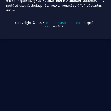
ง่ายช่วยให้คุณเข้าถึง
ดูหนังใหม่ 2026, หนัง HD เต็มเรื่อง
และหนังโปรดในใจ
1964
1963
คุณได้อย่างรวดเร็ว สัมผัสสุนทรียภาพแห่งภาพและเสียงได้ทันทีไม่ต้องสมัคร
Crime อาชญากรรม
(289)
สมาชิก
1962
1956
1954
1950
Crime อาชญากรรม
(78)
Copyright © 2025
escolamusicaceme.com
ดูหนัง
1940
ออนไลน์2025
Cult Film
(4)
Culture
(8)
Dance เต้น
(13)
Dark Comedy ตลกร้าย
(11)
Detective
(21)
Detective สืบสวน
(40)
Detective สืบสวน
(46)
Disaster
(22)
Disney+
(42)