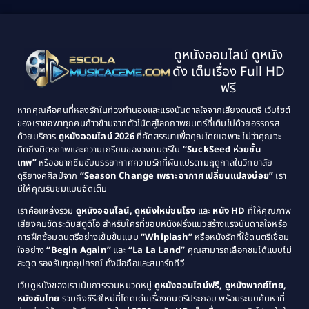
1999
1998
Black Comedy
(10)
1997
1996
Classic หนังคลาสสิก
(25)
ดูหนังออนไลน์ ดูหนัง
1995
1994
ดัง เต็มเรื่อง Full HD
Classic หนังคลาสสิก
(134)
1993
1992
ฟรี
1991
1990
Classic หนังคลาสสิก
(21)
หากคุณคือคนที่หลงรักในท่วงทำนองและแรงบันดาลใจจากเสียงดนตรี เว็บไซต์
1989
1988
ของเราขอพาทุกคนก้าวข้ามจากตัวโน้ตสู่โลกภาพยนตร์ที่เต็มไปด้วยอรรถรส
Comedy ตลก
(515)
ด้วยบริการ
ดูหนังออนไลน์ 2026
ที่คัดสรรมาเพื่อคุณโดยเฉพาะ ไม่ว่าคุณจะ
1987
1986
คิดถึงมิตรภาพและความเกรียนของวงดนตรีใน
“SuckSeed ห่วยขั้น
1985
1984
Comedy ตลก
(46)
เทพ”
หรืออยากซึมซับบรรยากาศความรักที่ผันแปรตามฤดูกาลในวิทยาลัย
ดุริยางคศิลป์จาก
“Season Change เพราะอากาศเปลี่ยนแปลงบ่อย”
เรา
1983
1982
มีให้คุณรับชมแบบจัดเต็ม
Comedy ตลกขบขัน
(4)
1981
1980
เราคือแหล่งรวม
ดูหนังออนไลน์, ดูหนังใหม่ชนโรง
และ
หนัง HD
ที่ให้คุณภาพ
1979
Coming of Age ก้าวพ้นวัย
(1)
1978
เสียงคมชัดระดับสตูดิโอ สำหรับใครที่ชอบหนังฝรั่งแนวสร้างแรงบันดาลใจหรือ
การฝึกซ้อมดนตรีอย่างเข้มข้นแบบ
“Whiplash”
หรือหนังรักที่ใช้ดนตรีเชื่อม
1976
1975
Coming-of-Age
(3)
ใจอย่าง
“Begin Again”
และ
“La La Land”
คุณสามารถเลือกชมได้แบบไม่
1974
1972
สะดุด รองรับทุกอุปกรณ์ ทั้งมือถือและสมาร์ททีวี
Coming-of-age ชีวิตวัยรุ่น
(21)
1971
1970
เว็บดูหนังของเราเน้นการรวมหมวดหมู่
ดูหนังออนไลน์ฟรี, ดูหนังพากย์ไทย,
หนังซับไทย
รวมถึงซีรีส์ใหม่ที่โดดเด่นเรื่องดนตรีประกอบ พร้อมระบบค้นหาที่
1969
1968
Community
(1)