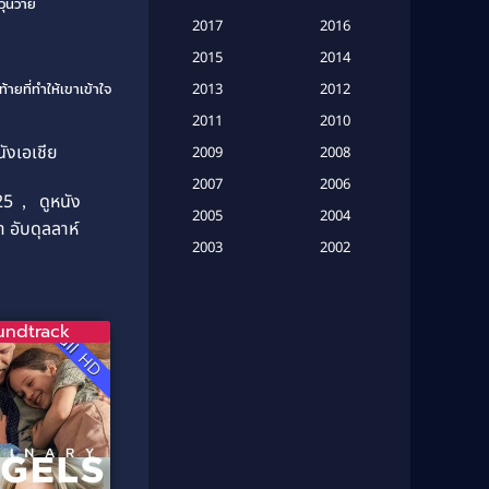
วุ่นวาย
Based on a True Story เรื่องจริง
2017
2016
(20)
2015
2014
Based on a True Story เรื่องจริง
้ายที่ทำให้เขาเข้าใจ
2013
2012
(16)
2011
2010
นังเอเชีย
2009
Based on Novel
(6)
2008
2007
2006
Betrayal
(1)
25
,
ดูหนัง
2005
2004
า อับดุลลาห์
Biography
(3)
2003
2002
2001
2000
Biography ชีวประวัติ
(26)
1999
1998
undtrack
Biography ชีวิตจริง
(41)
Full HD
1997
1996
1995
1994
Black Comedy
(10)
1993
1992
Classic หนังคลาสสิก
(134)
1991
1990
Classic หนังคลาสสิก
(21)
1989
1988