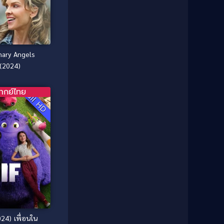
1987
1986
Classic หนังคลาสสิก
(25)
1985
1984
Comedy ตลก
(46)
1983
1982
1981
1980
Comedy ตลก
(515)
nary Angels
1979
1978
(2024)
Comedy ตลกขบขัน
(4)
1976
1975
ากย์ไทย
Coming of Age ก้าวพ้นวัย
(1)
1974
1972
Full HD
1971
1970
Coming-of-Age
(3)
1969
1968
Coming-of-age ชีวิตวัยรุ่น
(21)
1964
1963
1962
1956
Community
(1)
1954
1950
Crime อาชญากรรม
(78)
1940
Crime อาชญากรรม
(289)
Cult Film
(4)
024) เพื่อนใน