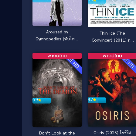
Aroused by
Thin Ice (The
Gymnopedies (ซับไทย)
Convincer) (2011) กล
(2016)
เกมอาชญากรรมต้มลวง
ฝัน
พากย์ไทย
พากย์ไทย
Full HD
Full H
4.7
6.9
Osiris (2025) โอซิริส
Don’t Look at the