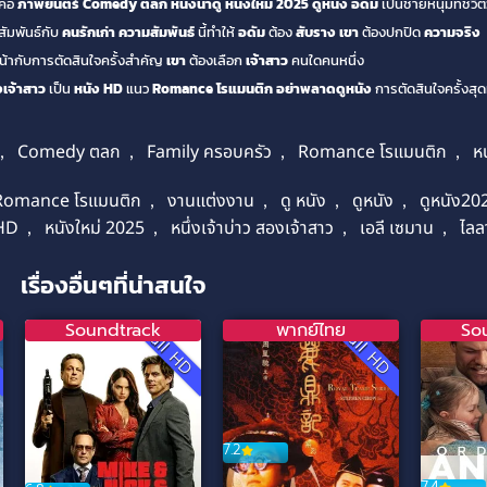
คือ
ภาพยนตร์
Comedy ตลก
หนังน่าดู
หนังใหม่ 2025
ดูหนัง
อดัม
เป็นชายหนุ่มที่ชีวิต
ัมพันธ์กับ
คนรักเก่า
ความสัมพันธ์
นี้ทำให้
อดัม
ต้อง
สับราง
เขา
ต้องปกปิด
ความจริง
้ากับการตัดสินใจครั้งสำคัญ
เขา
ต้องเลือก
เจ้าสาว
คนใดคนหนึ่ง
งเจ้าสาว
เป็น
หนัง HD
แนว
Romance โรแมนติก
อย่าพลาดดูหนัง
การตัดสินใจครั้งสุดท
,
Comedy ตลก
,
Family ครอบครัว
,
Romance โรแมนติก
,
ห
Romance โรแมนติก
,
งานแต่งงาน
,
ดู หนัง
,
ดูหนัง
,
ดูหนัง20
 HD
,
หนังใหม่ 2025
,
หนึ่งเจ้าบ่าว สองเจ้าสาว
,
เอลี เซมาน
,
ไลล
เรื่องอื่นๆที่น่าสนใจ
Soundtrack
พากย์ไทย
So
D
Full HD
Full HD
7.2
7.4