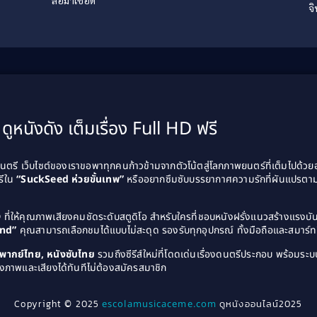
จ
ดูหนังดัง เต็มเรื่อง Full HD ฟรี
รี เว็บไซต์ของเราขอพาทุกคนก้าวข้ามจากตัวโน้ตสู่โลกภาพยนตร์ที่เต็มไปด้ว
รีใน
“SuckSeed ห่วยขั้นเทพ”
หรืออยากซึมซับบรรยากาศความรักที่ผันแปรตาม
D
ที่ให้คุณภาพเสียงคมชัดระดับสตูดิโอ สำหรับใครที่ชอบหนังฝรั่งแนวสร้างแรง
and”
คุณสามารถเลือกชมได้แบบไม่สะดุด รองรับทุกอุปกรณ์ ทั้งมือถือและสมาร์ทท
ังพากย์ไทย, หนังซับไทย
รวมถึงซีรีส์ใหม่ที่โดดเด่นเรื่องดนตรีประกอบ พร้อมระบบ
งภาพและเสียงได้ทันทีไม่ต้องสมัครสมาชิก
Copyright © 2025
escolamusicaceme.com
ดูหนังออนไลน์2025