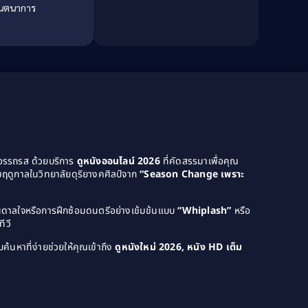
ินตนาการ
Culture
(8)
Dance เต้น
(13)
Dark Comedy ตลกร้าย
(11)
Detective
(21)
Detective สืบสวน
(46)
Detective สืบสวน
(40)
ยอรรถรส ด้วยบริการ
ดูหนังออนไลน์ 2026
ที่คัดสรรมาเพื่อคุณ
ฤดูกาลในวิทยาลัยดุริยางคศิลป์จาก
“Season Change เพราะ
Disaster
(22)
บันดาลใจหรือการฝึกซ้อมดนตรีอย่างเข้มข้นแบบ
“Whiplash”
หรือ
Disney+
(42)
ีวี
Documentary สารคดี
(4)
ค้นหาที่ง่ายช่วยให้คุณเข้าถึง
ดูหนังใหม่ 2026, หนัง HD เต็ม
Documentary สารคดี
(58)
Drama ดราม่า
(120)