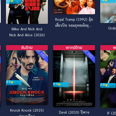
6.8
Royal Tramp (1992) อุ้ย
เสี่ยวป้อ จอมยุทธเย้ยยุทธ
Ordi
Mike And Nick And
จักร
Nick And Alice (2026)
ซับไทย
พากย์ไทย
พ
D
Full HD
Full HD
4.9
6.3
6.8
Knock Knock (2015)
Devil (2010) ปีศาจ
IF (2
ล่อมาเชือด