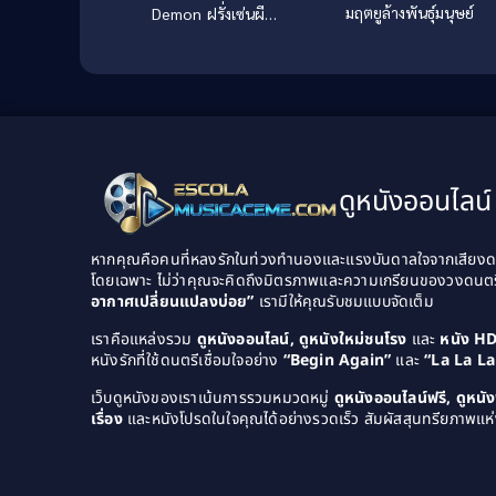
มฤตยูล้างพันธุ์มนุษย์
Demon ฝรั่งเซ่นผี
(2022)
ดูหนังออนไลน์ 
หากคุณคือคนที่หลงรักในท่วงทำนองและแรงบันดาลใจจากเสียงดนต
โดยเฉพาะ ไม่ว่าคุณจะคิดถึงมิตรภาพและความเกรียนของวงดนต
อากาศเปลี่ยนแปลงบ่อย”
เรามีให้คุณรับชมแบบจัดเต็ม
เราคือแหล่งรวม
ดูหนังออนไลน์, ดูหนังใหม่ชนโรง
และ
หนัง H
หนังรักที่ใช้ดนตรีเชื่อมใจอย่าง
“Begin Again”
และ
“La La L
เว็บดูหนังของเราเน้นการรวมหมวดหมู่
ดูหนังออนไลน์ฟรี, ดูหน
เรื่อง
และหนังโปรดในใจคุณได้อย่างรวดเร็ว สัมผัสสุนทรียภาพแห่