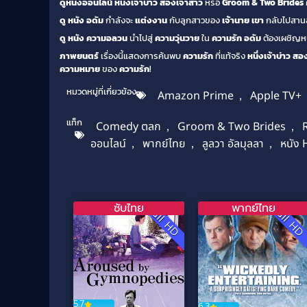
ดูหนังออนไลน์ หนึ่งเจ้าบ่าว สองเจ้าสาว
หรือ
Groom & Two Brides
ดู หนัง
อดัม
กำลังจะ
แต่งงาน
กับลูกสาวของ
เจ้านาย
เขา
กลับไปสานส
ดู หนัง
ความอลวน
นำไปสู่
ความวุ่นวาย
ใน
ความรัก
อดัม
ต้องเผชิญหน
ภาพยนตร์
เรื่องนี้แสดงการค้นพบ
ความรัก
ที่แท้จริง
หนึ่งเจ้าบ่าว สอ
ความหมาย
ของ
ความรัก
!
หมวดหมู่ที่เกี่ยวข้อง
Amazon Prime
,
Apple TV+
แท็ก
Comedy ตลก
,
Groom & Two Brides
,
ออนไลน์
,
พากย์ไทย
,
ลูลวา อัลมุลลา
,
หนัง
ซับไทย
พากย์ไทย
Full HD
Full H
5.7
6.3