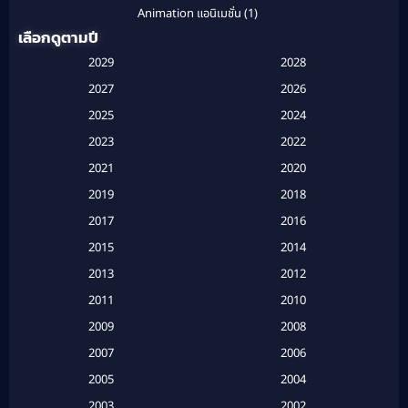
Animation แอนิเมชั่น
(1)
เลือกดูตามปี
Anthology
(1)
2029
2028
Apple TV
(20)
2027
2026
2025
2024
Apple TV+
(120)
2023
2022
Based on a True Story สร้างจากเรื่องจริง
(2)
2021
2020
2019
2018
Based on a True Story เรื่องจริง
(20)
2017
2016
Based on a True Story เรื่องจริง
(16)
2015
2014
2013
2012
Based on Novel
(6)
2011
2010
Betrayal
(1)
2009
2008
Biography
(3)
2007
2006
2005
2004
Biography ชีวประวัติ
(26)
2003
2002