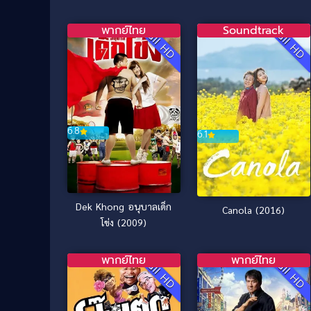
Slime the Movie Tears
หวัง (2025)
of the Azure Sea เกิด
พากย์ไทย
Soundtrack
Full HD
Full HD
ใหม่ทั้งทีก็เป็นสไลม์ไปซะ
แล้วเดอะมูฟวี่ ภาคน้ำตา
แห่งห้วงทะเลคราม
(2026)
6.8
6.1
Dek Khong อนุบาลเด็ก
Canola (2016)
โข่ง (2009)
พากย์ไทย
พากย์ไทย
Full HD
Full HD