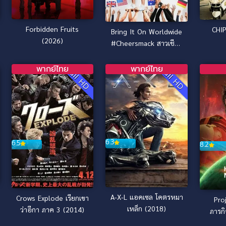
Forbidden Fruits
Bring It On Worldwide
(2026)
#Cheersmack สาวเชียร์
เท้าไฟ หัวใจวี้ดบึ้ม ภาค
7 ซับไทย (2017)
พากย์ไทย
พากย์ไทย
Full HD
Full HD
6.3
6.5
8.2
A-X-L แอคเซล โคตรหมา
Crows Explode เรียกเขา
Pro
เหล็ก (2018)
ว่าอีกา ภาค 3 (2014)
ภารกิ