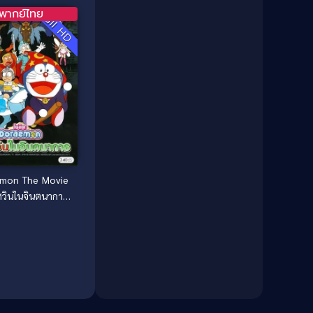
Detective สืบสวน
(40)
พากย์ไทย
Full HD
Detective สืบสวน
(46)
Disaster
(22)
Disney+
(42)
Documentary สารคดี
(58)
Documentary สารคดี
(4)
Drama ดราม่า
(1,046)
mon The Movie
ศวินในจินตนาการ
Drama ดราม่า
(120)
(1994)
Dystopian
(14)
Dystopian ดิสโทเปีย
(1)
Emotional
(251)