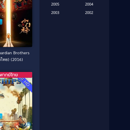
2005
2004
Biography
(3)
2003
2002
2001
2000
Biography ชีวประวัติ
(26)
1999
1998
Biography ชีวิตจริง
(41)
1997
1996
1995
1994
Black Comedy
(10)
ardian Brothers
1993
1992
Classic หนังคลาสสิก
(25)
บไทย) (2016)
1991
1990
Classic หนังคลาสสิก
(134)
1989
1988
พากย์ไทย
Full HD
1987
1986
Classic หนังคลาสสิก
(21)
1985
1984
Comedy ตลก
(515)
1983
1982
1981
1980
Comedy ตลก
(46)
1979
1978
Comedy ตลกขบขัน
(4)
1976
1975