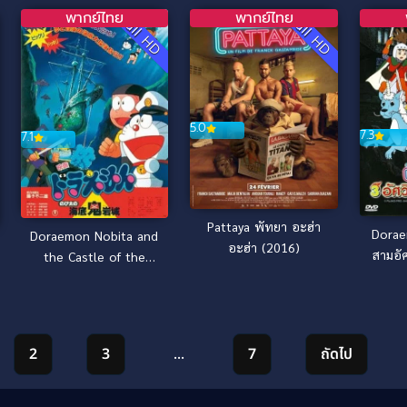
พากย์ไทย
พากย์ไทย
Full HD
Full HD
5.0
7.3
7.1
Pattaya พัทยา อะฮ่า
Dorae
Doraemon Nobita and
อะฮ่า (2016)
สามอั
the Castle of the
Undersea Devil ตะลุย
ปราสาทใต้สมุทร (1983)
2
3
…
7
ถัดไป