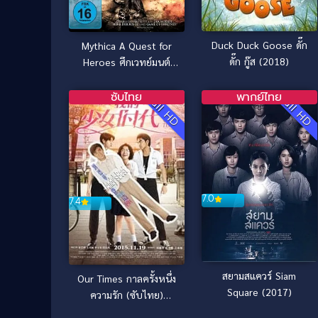
Duck Duck Goose ดั๊ก
Mythica A Quest for
ดั๊ก กู๊ส (2018)
Heroes ศึกเวทย์มนต์
พิทักษ์แดนมหัศจรรย์
(2014)
ซับไทย
พากย์ไทย
Full HD
Full HD
7.0
7.4
สยามสแควร์ Siam
Our Times กาลครั้งหนึ่ง
Square (2017)
ความรัก (ซับไทย)
(2015)