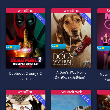
มหั
สำหรับคน หมึก และ
สิ่งของ (2026)
พากย์ไทย
พากย์ไทย
S
Full HD
Full HD
6.2
5.5
6.2
A Dog’s Way Home
Deadpool 2 เดดพูล 2
Mean G
เพื่อนรักผจญภัยสี่ร้อยไมล์
(2018)
วีน
(2019)
พากย์ไทย
Soundtrack
Full HD
Full HD