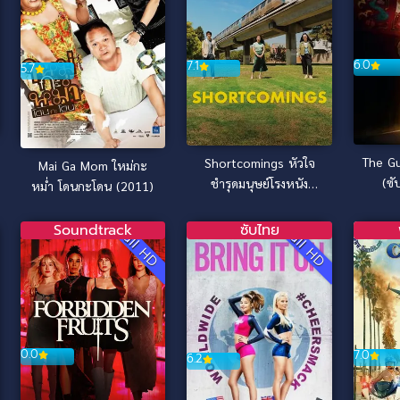
6.0
7.1
5.7
The Gu
Shortcomings หัวใจ
Mai Ga Mom ใหม่กะ
(ซั
ชำรุดมนุษย์โรงหนัง
หม่ำ โดนกะโดน (2011)
(2023)
Soundtrack
ซับไทย
Full HD
Full HD
0.0
7.0
6.2