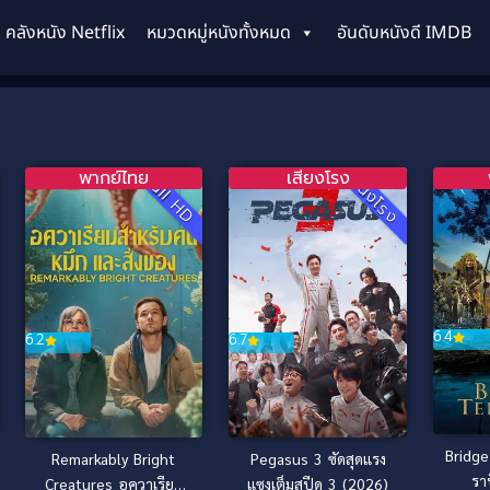
คลังหนัง Netflix
หมวดหมู่หนังทั้งหมด
อันดับหนังดี IMDB
พากย์ไทย
เสียงโรง
Full HD
หนังโรง
6.4
6.7
6.2
Bridge
Pegasus 3 ซัดสุดแรง
Remarkably Bright
รา
แซงเต็มสปีด 3 (2026)
Creatures อควาเรียม