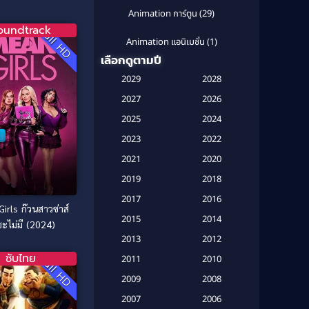
ศจรรย์ (2007)
Animation การ์ตูน
(29)
oundtrack
Full HD
Animation แอนิเมชั่น
(1)
เลือกดูตามปี
Anthology
(1)
2029
2028
Apple TV
(20)
2027
2026
2025
2024
Apple TV+
(120)
2023
2022
Based on a True Story สร้างจาก
2021
2020
เรื่องจริง
(2)
2019
2018
Based on a True Story เรื่องจริง
2017
2016
irls ก๊วนสาวซ่าส์
(16)
2015
2014
ซะไม่มี (2024)
Based on a True Story เรื่องจริง
2013
2012
(20)
ซับไทย
2011
2010
Full HD
2009
Based on Novel
(6)
2008
2007
2006
Betrayal
(1)