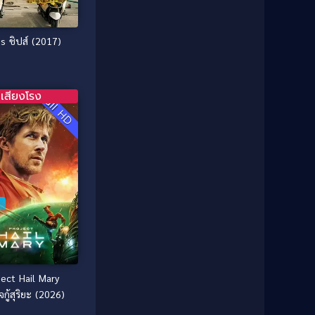
Coming of Age ก้าวพ้นวัย
(1)
1974
1972
1971
1970
Coming-of-Age
(3)
CHIPs ชิปส์ (2017)
1969
1968
Coming-of-age ชีวิตวัยรุ่น
(21)
1964
1963
1962
1956
Community
(1)
เสียงโรง
Full HD
1954
1950
Crime อาชญากรรม
(289)
1940
Crime อาชญากรรม
(78)
Cult Film
(4)
Culture
(8)
Dance เต้น
(13)
Dark Comedy ตลกร้าย
(11)
ject Hail Mary
Detective
(21)
จกู้สุริยะ (2026)