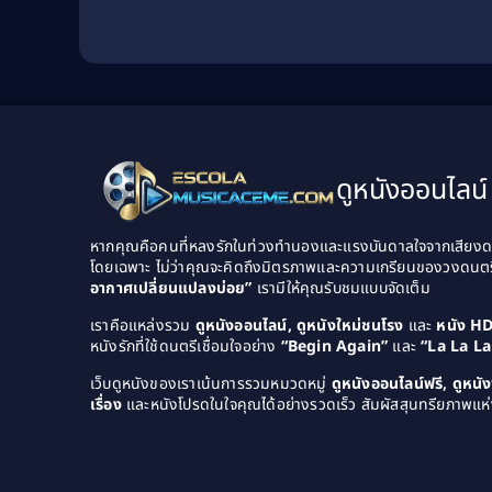
ดูหนังออนไลน์ 
หากคุณคือคนที่หลงรักในท่วงทำนองและแรงบันดาลใจจากเสียงดนต
โดยเฉพาะ ไม่ว่าคุณจะคิดถึงมิตรภาพและความเกรียนของวงดนต
อากาศเปลี่ยนแปลงบ่อย”
เรามีให้คุณรับชมแบบจัดเต็ม
เราคือแหล่งรวม
ดูหนังออนไลน์, ดูหนังใหม่ชนโรง
และ
หนัง H
หนังรักที่ใช้ดนตรีเชื่อมใจอย่าง
“Begin Again”
และ
“La La L
เว็บดูหนังของเราเน้นการรวมหมวดหมู่
ดูหนังออนไลน์ฟรี, ดูหน
เรื่อง
และหนังโปรดในใจคุณได้อย่างรวดเร็ว สัมผัสสุนทรียภาพแห่