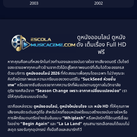
2003
2002
Biography ชีวิตจริง
(41)
2001
2000
1999
1998
Black Comedy
(10)
1997
1996
Classic หนังคลาสสิก
(134)
ดูหนังออนไลน์ ดูหนัง
1995
1994
ดัง เต็มเรื่อง Full HD
Classic หนังคลาสสิก
(21)
1993
1992
ฟรี
1991
1990
Classic หนังคลาสสิก
(25)
หากคุณคือคนที่หลงรักในท่วงทำนองและแรงบันดาลใจจากเสียงดนตรี เว็บไซต์
1989
1988
ของเราขอพาทุกคนก้าวข้ามจากตัวโน้ตสู่โลกภาพยนตร์ที่เต็มไปด้วยอรรถรส
Comedy ตลก
(46)
ด้วยบริการ
ดูหนังออนไลน์ 2026
ที่คัดสรรมาเพื่อคุณโดยเฉพาะ ไม่ว่าคุณจะ
1987
1986
คิดถึงมิตรภาพและความเกรียนของวงดนตรีใน
“SuckSeed ห่วยขั้น
1985
1984
Comedy ตลก
(515)
เทพ”
หรืออยากซึมซับบรรยากาศความรักที่ผันแปรตามฤดูกาลในวิทยาลัย
ดุริยางคศิลป์จาก
“Season Change เพราะอากาศเปลี่ยนแปลงบ่อย”
เรา
1983
1982
มีให้คุณรับชมแบบจัดเต็ม
Comedy ตลกขบขัน
(4)
1981
1980
เราคือแหล่งรวม
ดูหนังออนไลน์, ดูหนังใหม่ชนโรง
และ
หนัง HD
ที่ให้คุณภาพ
1979
Coming of Age ก้าวพ้นวัย
(1)
1978
เสียงคมชัดระดับสตูดิโอ สำหรับใครที่ชอบหนังฝรั่งแนวสร้างแรงบันดาลใจหรือ
การฝึกซ้อมดนตรีอย่างเข้มข้นแบบ
“Whiplash”
หรือหนังรักที่ใช้ดนตรีเชื่อม
1976
1975
Coming-of-Age
(3)
ใจอย่าง
“Begin Again”
และ
“La La Land”
คุณสามารถเลือกชมได้แบบไม่
1974
1972
สะดุด รองรับทุกอุปกรณ์ ทั้งมือถือและสมาร์ททีวี
Coming-of-age ชีวิตวัยรุ่น
(21)
1971
1970